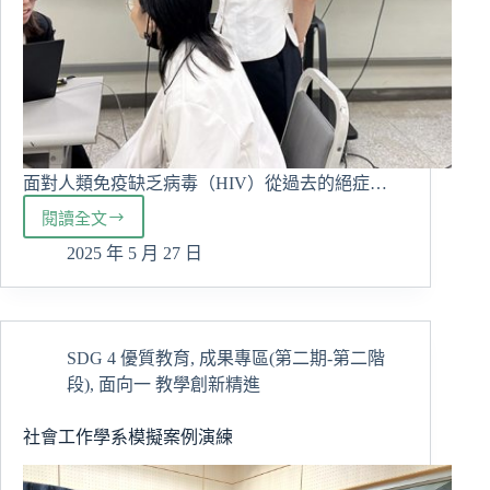
面對人類免疫缺乏病毒（HIV）從過去的絕症…
閱讀全文
慈
大
2025 年 5 月 27 日
臨
藥
所
演
SDG 4 優質教育
,
成果專區(第二期-第二階
講:
段)
,
面向一 教學創新精進
聚
焦
藥
社會工作學系模擬案例演練
師
在