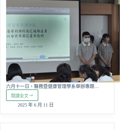
六月十一日，醫務暨健康管理學系舉辦專題…
閱讀全文
醫
務
2025 年 6 月 11 日
暨
健
康
管