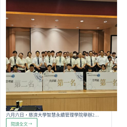
排
大
學
出
國
學
習
六月六日，慈濟大學智慧永續管理學院舉辦2…
閱讀全文
2025