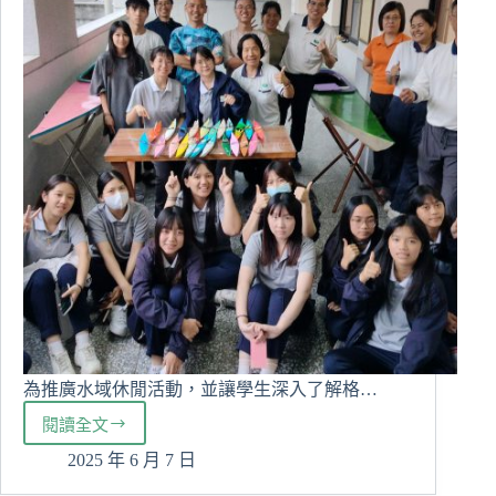
畫）
行
動
諮
詢
訪
視
為推廣水域休閒活動，並讓學生深入了解格…
閱讀全文
格
陵
2025 年 6 月 7 日
蘭