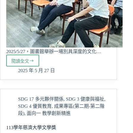
2025/5/27，圖書館舉辦一場別具深度的文化…
閱讀全文
走
入
2025 年 5 月 27 日
魂
魄
之
境
SDG 17 多元夥伴關係
,
SDG 3 健康與福祉
,
—
SDG 4 優質教育
,
成果專區(第二期-第二階
尤
巴
段)
,
面向一 教學創新精進
斯・
瓦
113學年慈濟大學文學獎
旦