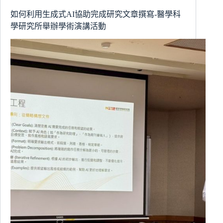
世
代
如何利用生成式AI協助完成研究文章撰寫-醫學科
遭
學研究所舉辦學術演講活動
遇
的
數
位
性
暴
力
相
關
現
況-
困
境
與
防
治
方
向