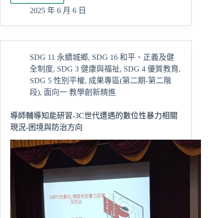
全
2025 年 6 月 6 日
國
經
營
管
SDG 11 永續城鄉
,
SDG 16 和平、正義及健
理
全制度
,
SDG 3 健康與福祉
,
SDG 4 優質教育
,
專
題
SDG 5 性別平權
,
成果專區(第二期-第二階
競
段)
,
面向一 教學創新精進
賽
智
導師輔導知能研習-3C世代遭遇的數位性暴力相關
慧
現況-困境與防治方向
永
續
管
理
學
院
奪
得
12