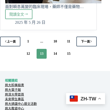
面對瞬息萬變的臨床現場，藥師不僅是藥物…
閱讀全文
從
心
2025 年 5 月 26 日
出
發
—
臨
1
...
10
11
上一頁
下一頁
床
藥
12
13
14
15
學
研
究
所
攜
相關連結
手
慈大粉專臉書
花
慈大電子報
蓮
慈濟大學首頁
慈
ZH-TW
未來學生專區
院
慈大通識中心藝文活動
藥
慈大教資中心