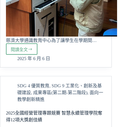
慈濟大學通識教育中心為了讓學生在學期間…
閱讀全文
通
識
2025 年 6 月 6 日
教
育
講
座：
SDG 4 優質教育
,
SDG 9 工業化、創新及基
如
礎建設
,
成果專區(第二期-第二階段)
,
面向一
何
海
教學創新精進
闊
天
2025全國經營管理專題競賽 智慧永續管理學院奪
空
得12項大獎創佳績
安