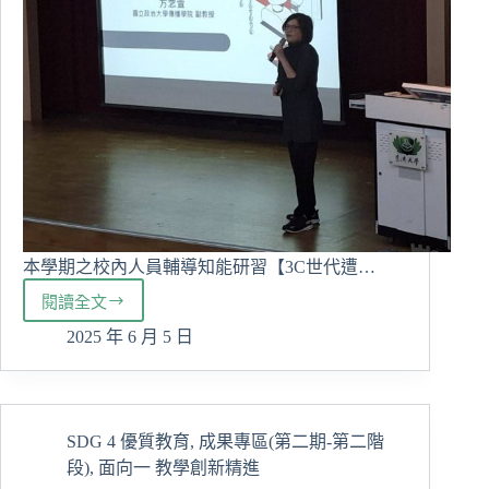
項
大
獎
創
佳
績
本學期之校內人員輔導知能研習【3C世代遭…
閱讀全文
導
師
2025 年 6 月 5 日
輔
導
知
能
SDG 4 優質教育
,
成果專區(第二期-第二階
研
段)
,
面向一 教學創新精進
習-3C