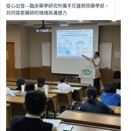
辦
從心出發—臨床藥學研究所攜手花蓮慈院藥學部，
全
共同探索藥師的情緒與溝通力
英
簡
報
增
能
講
座，
助
教
師
自
信
發
表
研
究
成
果