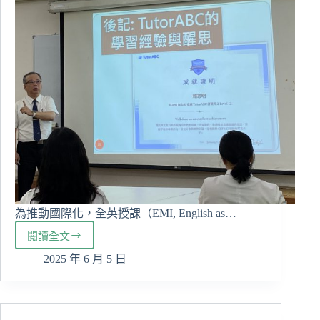
醫
學
科
學
研
究
所
舉
辦
學
術
演
講
活
動
為推動國際化，全英授課（EMI, English as…
閱讀全文
非
英
2025 年 6 月 5 日
語
專
長
也