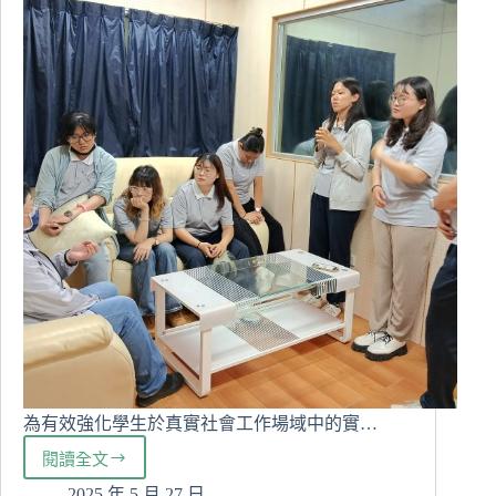
HIV
防
治
之
關
鍵
角
色
為有效強化學生於真實社會工作場域中的實…
閱讀全文
社
會
2025 年 5 月 27 日