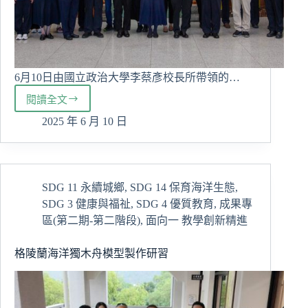
6月10日由國立政治大學李蔡彥校長所帶領的…
閱讀全文
教
育
2025 年 6 月 10 日
部
提
升
大
SDG 11 永續城鄉
,
SDG 14 保育海洋生態
,
學
SDG 3 健康與福祉
,
SDG 4 優質教育
,
成果專
通
識
區(第二期-第二階段)
,
面向一 教學創新精進
教
育
格陵蘭海洋獨木舟模型製作研習
計
畫
（iGER
計