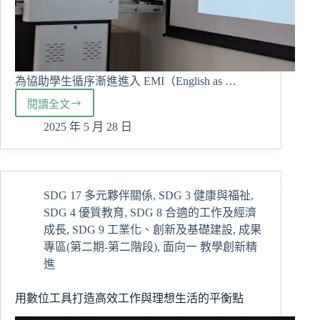
為協助學生循序漸進進入 EMI（English as …
閱讀全文
讓
學
2025 年 5 月 28 日
生
敢
聽、
敢
SDG 17 多元夥伴關係
,
SDG 3 健康與福祉
,
說、
SDG 4 優質教育
,
SDG 8 合適的工作及經濟
不
抗
成長
,
SDG 9 工業化、創新及基礎建設
,
成果
拒
專區(第二期-第二階段)
,
面向一 教學創新精
英
進
文
——
用數位工具打造高效工作與理想生活的平衡點
銜
接