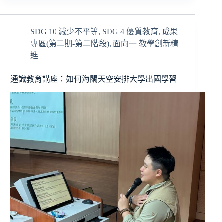
海
洋
獨
SDG 10 減少不平等
,
SDG 4 優質教育
,
成果
木
專區(第二期-第二階段)
,
面向一 教學創新精
舟
模
進
型
製
通識教育講座：如何海闊天空安排大學出國學習
作
研
習