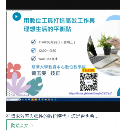
式
EMI
課
程
這
樣
做
在講求效率與彈性的數位時代，您是否也希…
閱讀全文
用