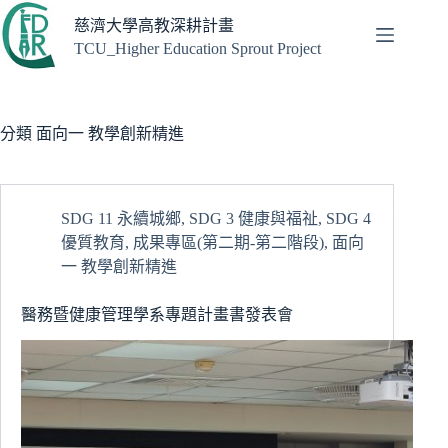
跳
慈濟大學高教深耕計畫
至
TCU_Higher Education Sprout Project
主
要
內
容
分類
面向一 教學創新精進
SDG 11 永續城鄉
,
SDG 3 健康與福祉
,
SDG 4
優質教育
,
成果專區(第二期-第二階段)
,
面向
一 教學創新精進
醫務暨健康管理學系專題計畫書發表會