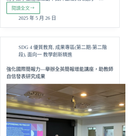
閱讀全文
學
柔
2025 年 5 月 26 日
術
也
學
英
SDG 4 優質教育
,
成果專區(第二期-第二階
文！
段)
,
面向一 教學創新精進
慈
大
創
強化國際簡報力—舉辦全英簡報增能講座，助教師
新
自信發表研究成果
課
程
讓
學
生
邊
動
邊
學