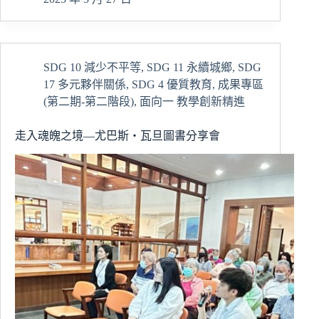
工
作
學
系
SDG 10 減少不平等
,
SDG 11 永續城鄉
,
SDG
模
17 多元夥伴關係
,
SDG 4 優質教育
,
成果專區
擬
案
(第二期-第二階段)
,
面向一 教學創新精進
例
演
走入魂魄之境—尤巴斯・瓦旦圖書分享會
練