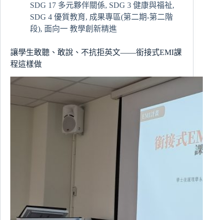
SDG 17 多元夥伴關係
,
SDG 3 健康與福祉
,
與
SDG 4 優質教育
,
成果專區(第二期-第二階
台
灣
段)
,
面向一 教學創新精進
玉
礦
讓學生敢聽、敢說、不抗拒英文——銜接式EMI課
山
程這樣做
介
紹:
兼
論
台
灣
玉
的
美
麗
與
哀
愁