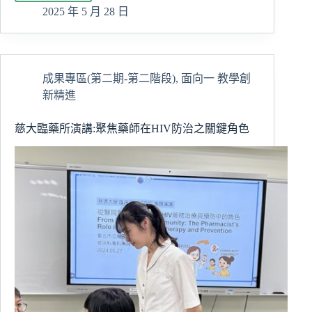
數
2025 年 5 月 28 日
位
工
具
打
成果專區(第二期-第二階段)
,
面向一 教學創
造
新精進
高
效
工
慈大臨藥所演講:聚焦藥師在HIV防治之關鍵角色
作
與
理
想
生
活
的
平
衡
點