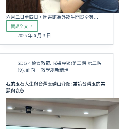
六月二日至四日，圖書館為外籍生開設全英…
閱讀全文
The
Course
2025 年 6 月 3 日
of
Library
E-
resources
SDG 4 優質教育
,
成果專區(第二期-第二階
段)
,
面向一 教學創新精進
我的玉石人生與台灣玉礦山介紹: 兼論台灣玉的美
麗與哀愁