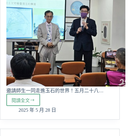
邀請師生一同走進玉石的世界！五月二十八…
閱讀全文
我
的
2025 年 5 月 28 日
玉
石
人
生