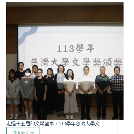
圖
書
分
享
會
走過十五屆的文學盛事，113學年慈濟大學文…
閱讀全文