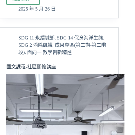
113
學
2025 年 5 月 26 日
年
慈
濟
大
SDG 11 永續城鄉
,
SDG 14 保育海洋生態
,
學
SDG 2 消除飢餓
,
成果專區(第二期-第二階
文
學
段)
,
面向一 教學創新精進
獎
國文課程-社區關懷講座