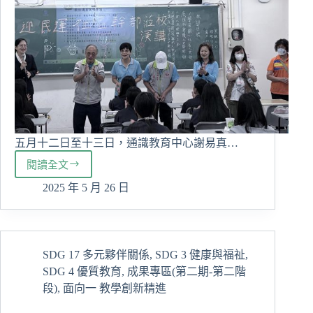
五月十二日至十三日，通識教育中心謝易真…
閱讀全文
國
文
2025 年 5 月 26 日
課
程-
社
區
SDG 17 多元夥伴關係
,
SDG 3 健康與福祉
,
關
SDG 4 優質教育
,
成果專區(第二期-第二階
懷
講
段)
,
面向一 教學創新精進
座