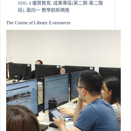
SDG 4 優質教育
,
成果專區(第二期-第二階
能
段)
,
面向一 教學創新精進
全
英
The Course of Library E-resources
教
學！
賴
志
明
老
師
分
享
突
破
心
防
的
關
鍵
歷
程