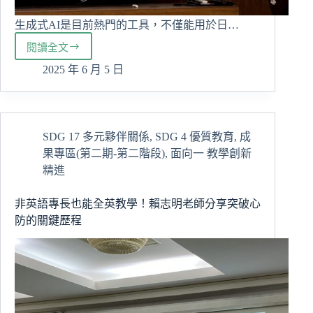
生成式AI是目前熱門的工具，不僅能用於日…
閱讀全文
如
何
2025 年 6 月 5 日
利
用
生
成
SDG 17 多元夥伴關係
,
SDG 4 優質教育
,
成
式
果專區(第二期-第二階段)
,
面向一 教學創新
AI
協
精進
助
完
非英語專長也能全英教學！賴志明老師分享突破心
成
防的關鍵歷程
研
究
文
章
撰
寫-