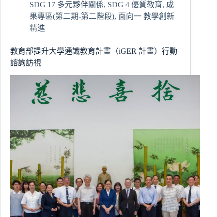
SDG 17 多元夥伴關係
,
SDG 4 優質教育
,
成
理
果專區(第二期-第二階段)
,
面向一 教學創新
學
系
精進
專
題
教育部提升大學通識教育計畫（iGER 計畫）行動
計
諮詢訪視
畫
書
發
表
會