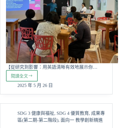
【從研究到影響：用英語清晰有效地展示你…
閱讀全文
強
化
2025 年 5 月 26 日
國
際
簡
報
SDG 3 健康與福祉
,
SDG 4 優質教育
,
成果專
力
區(第二期-第二階段)
,
面向一 教學創新精進
—
舉