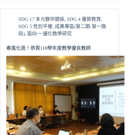
學
合
心
SDG 17 多元夥伴關係
,
SDG 4 優質教育
,
共
SDG 5 性別平權
,
成果專區(第二期-第一階
識
營
段)
,
面向一 優化教學研究
凝
聚
春風化雨！恭賀110學年度教學優良教師
共
識
不
忘
初
衷