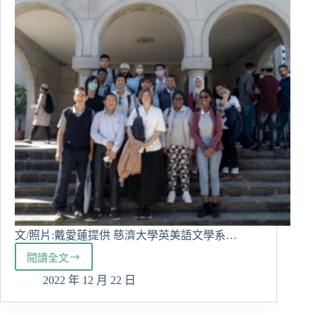
文/照片:戴愛蓮提供 慈濟大學英美語文學系…
閱讀全文
「國
際
2022 年 12 月 22 日
難
民