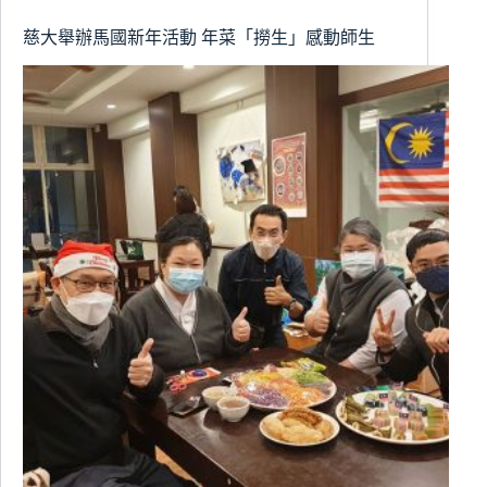
帶
領
慈大舉辦馬國新年活動 年菜「撈生」感動師生
小
朋
友
體
驗
世
界
風
情