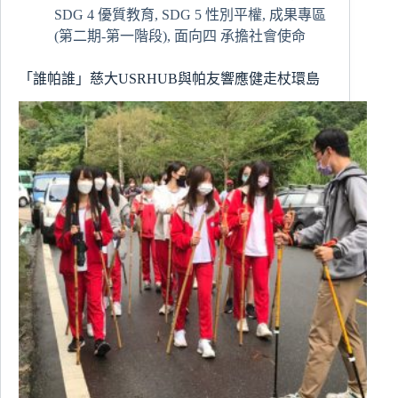
SDG 4 優質教育
,
SDG 5 性別平權
,
成果專區
務
學
(第二期-第一階段)
,
面向四 承擔社會使命
習
縮
「誰帕誰」慈大USRHUB與帕友響應健走杖環島
短
代
溝
促
進
健
康
識
能