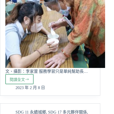
文、攝影：李家萓 服務學習只是單純幫助長…
閱讀全文
雙
贏！
2023 年 2 月 8 日
慈
大
青
銀
SDG 11 永續城鄉
,
SDG 17 多元夥伴關係
,
服