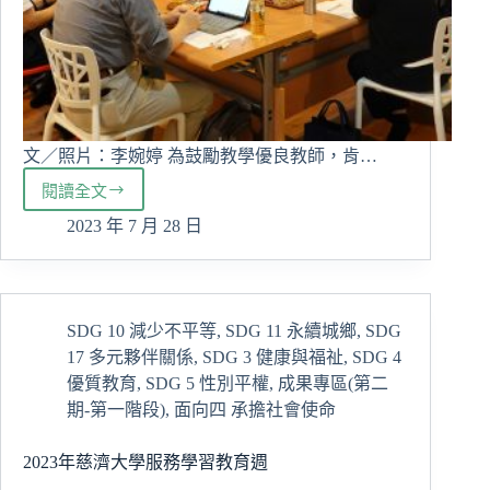
文／照片：李婉婷 為鼓勵教學優良教師，肯…
閱讀全文
春
風
2023 年 7 月 28 日
化
雨！
恭
賀
SDG 10 減少不平等
,
SDG 11 永續城鄉
,
SDG
110
17 多元夥伴關係
,
SDG 3 健康與福祉
,
SDG 4
學
年
優質教育
,
SDG 5 性別平權
,
成果專區(第二
度
期-第一階段)
,
面向四 承擔社會使命
教
學
2023年慈濟大學服務學習教育週
優