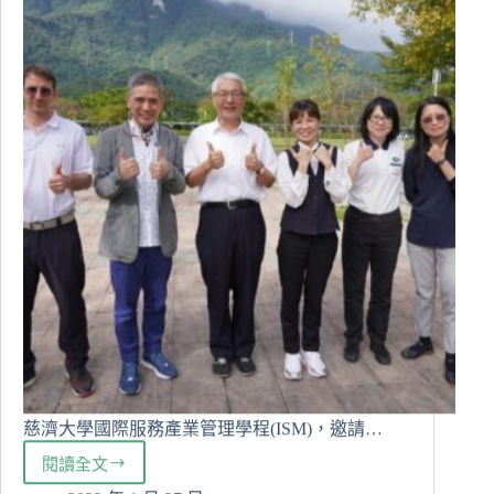
導
演
座
談
會
慈濟大學國際服務產業管理學程(ISM)，邀請…
閱讀全文
慈