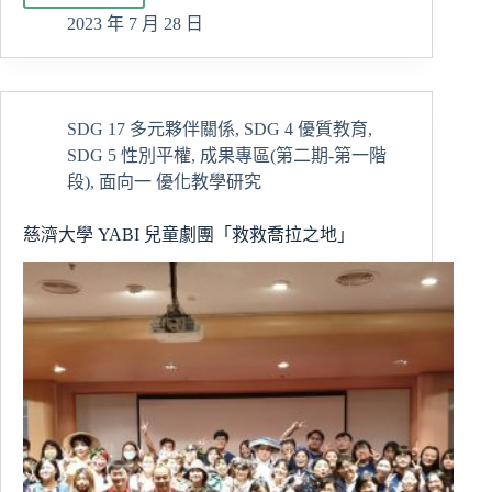
年
2023 年 7 月 28 日
慈
濟
大
學
SDG 17 多元夥伴關係
,
SDG 4 優質教育
,
服
SDG 5 性別平權
,
成果專區(第二期-第一階
務
學
段)
,
面向一 優化教學研究
習
教
慈濟大學 YABI 兒童劇團「救救喬拉之地」
育
週