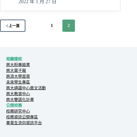
大
2022 年 1 月 27 日
國
管
學
1
2
程
上一頁
邀
蘇
國
垚
分
相關連結
享
慈大粉專臉書
慈大電子報
疫
慈濟大學首頁
情
未來學生專區
下
慈大通識中心藝文活動
的
慈大教資中心
挑
慈大雙語化計畫
戰
公開校務
與
校務研究中心
機
校務資訊公開專區
會
畢業生流向資訊平台