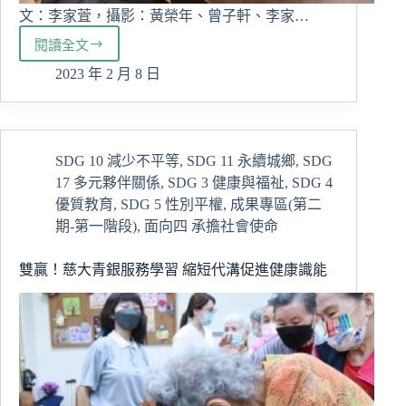
文：李家萓，攝影：黃榮年、曾子軒、李家…
閱讀全文
慈
大
2023 年 2 月 8 日
舉
辦
馬
國
SDG 10 減少不平等
,
SDG 11 永續城鄉
,
SDG
新
17 多元夥伴關係
,
SDG 3 健康與福祉
,
SDG 4
年
活
優質教育
,
SDG 5 性別平權
,
成果專區(第二
動
期-第一階段)
,
面向四 承擔社會使命
年
菜
雙贏！慈大青銀服務學習 縮短代溝促進健康識能
「撈
生」
感
動
師
生