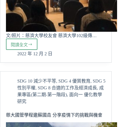
真
寺
文/照片：慈濟大學校友會 慈濟大學102級傳…
閱讀全文
《雙
面
2022 年 12 月 2 日
曹
里
歐》
電
SDG 10 減少不平等
,
SDG 4 優質教育
,
SDG 5
影
性別平權
,
SDG 8 合適的工作及經濟成長
,
成
放
映
果專區(第二期-第一階段)
,
面向一 優化教學
會
研究
暨
潘
慈大國管學程邀蘇國垚 分享疫情下的挑戰與機會
信
安