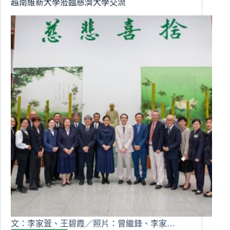
越南維新大學蒞臨慈濟大學交流
喬
拉
之
地」
文：李家萓、王碧霞／照片：曾繼鋒、李家…