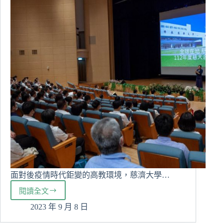
校
院
學
生
輔
導
工
作
評
鑑
「績
優」
面對後疫情時代鉅變的高教環境，慈濟大學…
閱讀全文
慈
濟
2023 年 9 月 8 日
大