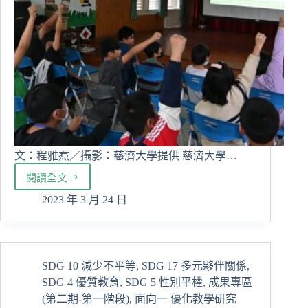
文：程雅焄／攝影：慈濟大學提供 慈濟大學…
閱讀全文
慈
大
2023 年 3 月 24 日
國
際
接
待
SDG 10 減少不平等
,
SDG 17 多元夥伴關係
,
服
SDG 4 優質教育
,
SDG 5 性別平權
,
成果專區
務
隊
(第二期-第一階段)
,
面向一 優化教學研究