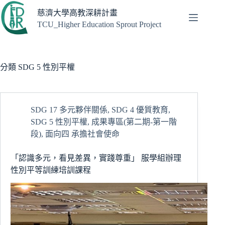
跳
慈濟大學高教深耕計畫
至
TCU_Higher Education Sprout Project
主
要
內
容
分類
SDG 5 性別平權
SDG 17 多元夥伴關係
,
SDG 4 優質教育
,
SDG 5 性別平權
,
成果專區(第二期-第一階
段)
,
面向四 承擔社會使命
「認識多元，看見差異，實踐尊重」 服學組辦理
性別平等訓練培訓課程