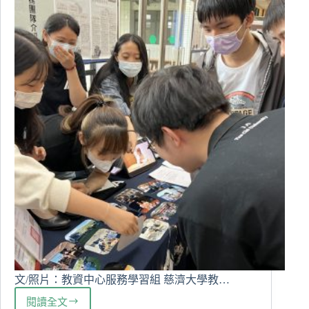
良
教
師
文/照片：教資中心服務學習組 慈濟大學教…
閱讀全文
2023