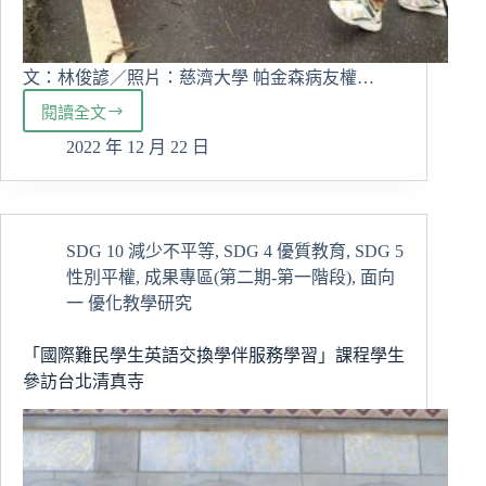
文：林俊諺／照片：慈濟大學 帕金森病友權…
閱讀全文
「誰
帕
2022 年 12 月 22 日
誰」
慈
大
USRHUB
SDG 10 減少不平等
,
SDG 4 優質教育
,
SDG 5
與
性別平權
,
成果專區(第二期-第一階段)
,
面向
帕
友
一 優化教學研究
響
應
「國際難民學生英語交換學伴服務學習」課程學生
健
參訪台北清真寺
走
杖
環
島