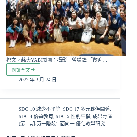
撰文／慈大YABI劇團；攝影／曾繼鋒 「歡迎…
閱讀全文
慈
濟
2023 年 3 月 24 日
大
學
YABI
兒
SDG 10 減少不平等
,
SDG 17 多元夥伴關係
,
童
SDG 4 優質教育
,
SDG 5 性別平權
,
成果專區
劇
團
(第二期-第一階段)
,
面向一 優化教學研究
「救
救