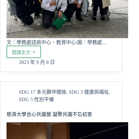
程
文：學務處諮商中心、教資中心/圖：學務處…
閱讀全文
慈
濟
2023 年 9 月 8 日
大
學
獲
教
SDG 17 多元夥伴關係
,
SDG 3 健康與福祉
,
育
SDG 5 性別平權
部
111
年
慈濟大學合心共識營 凝聚共識不忘初衷
度
大
專