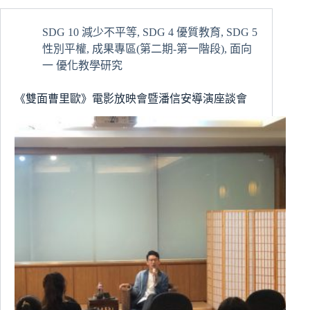
學
生
SDG 10 減少不平等
,
SDG 4 優質教育
,
SDG 5
英
性別平權
,
成果專區(第二期-第一階段)
,
面向
語
交
一 優化教學研究
換
學
《雙面曹里歐》電影放映會暨潘信安導演座談會
伴
服
務
學
習」
課
程
學
生
參
訪
台
北
清