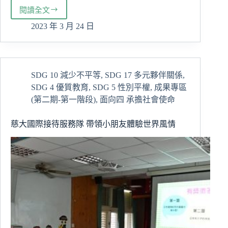
閱讀全文
越
南
2023 年 3 月 24 日
維
新
大
學
SDG 10 減少不平等
,
SDG 17 多元夥伴關係
,
蒞
SDG 4 優質教育
,
SDG 5 性別平權
,
成果專區
臨
慈
(第二期-第一階段)
,
面向四 承擔社會使命
濟
大
慈大國際接待服務隊 帶領小朋友體驗世界風情
學
交
流