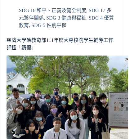
見
SDG 16 和平、正義及健全制度
,
SDG 17 多
差
元夥伴關係
,
SDG 3 健康與福祉
,
SDG 4 優質
異，
實
教育
,
SDG 5 性別平權
踐
尊
慈濟大學獲教育部111年度大專校院學生輔導工作
重」
評鑑「績優」
服
學
組
辦
理
性
別
平
等
訓
練
培
訓
課