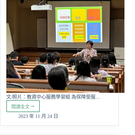
文/照片：教資中心服務學習組 為保障受服…
閱讀全文
「認
識
2023 年 11 月 24 日
多
元，
看