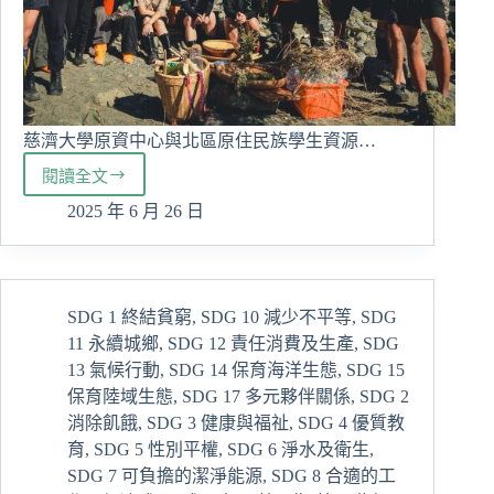
慈濟大學原資中心與北區原住民族學生資源…
閱讀全文
慈
大
2025 年 6 月 26 日
山
野
傳
統
SDG 1 終結貧窮
,
SDG 10 減少不平等
,
SDG
知
11 永續城鄉
,
SDG 12 責任消費及生產
,
SDG
識
實
13 氣候行動
,
SDG 14 保育海洋生態
,
SDG 15
踐
保育陸域生態
,
SDG 17 多元夥伴關係
,
SDG 2
課
消除飢餓
,
SDG 3 健康與福祉
,
SDG 4 優質教
程
育
,
SDG 5 性別平權
,
SDG 6 淨水及衛生
,
SDG 7 可負擔的潔淨能源
,
SDG 8 合適的工