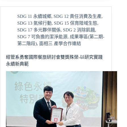
文
化，
煮
SDG 11 永續城鄉
,
SDG 12 責任消費及生產
,
一
SDG 13 氣候行動
,
SDG 15 保育陸域生態
,
桌
記
SDG 17 多元夥伴關係
,
SDG 2 消除飢餓
,
憶」：
SDG 7 可負擔的潔淨能源
,
成果專區(第二期-
經
第二階段)
,
面相三 產學合作連結
管
系
經管系勇奪國際餐旅研討會雙獎殊榮-以研究實踐
實
永續新典範
務
專
題
走
入
達
基
力
部
落，
上