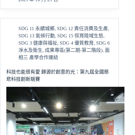
教
育
現
場，
SDG 11 永續城鄉
,
SDG 12 責任消費及生產
,
創
SDG 13 氣候行動
,
SDG 15 保育陸域生態
,
新
扎
SDG 3 健康與福祉
,
SDG 4 優質教育
,
SDG 6
根
淨水及衛生
,
成果專區(第二期-第二階段)
,
面
地
相三 產學合作連結
方：
慈
科技也能很有愛 歸源於創意的光：第九屆全國慈
大
悲科技創新競賽
經
管
系
挺
進
Meet
Pacific
展
現