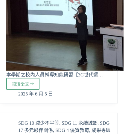
本學期之校內人員輔導知能研習【3C世代遭…
閱讀全文
導
師
2025 年 6 月 5 日
輔
導
知
能
SDG 10 減少不平等
,
SDG 11 永續城鄉
,
SDG
研
17 多元夥伴關係
,
SDG 4 優質教育
,
成果專區
習-3C