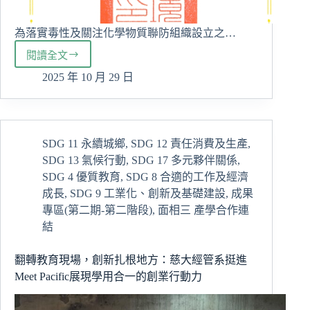
為落實毒性及關注化學物質聯防組織設立之…
閱讀全文
榮
獲
2025 年 10 月 29 日
「地
區
性
聯
SDG 11 永續城鄉
,
SDG 12 責任消費及生產
,
防
SDG 13 氣候行動
,
SDG 17 多元夥伴關係
,
組
織
SDG 4 優質教育
,
SDG 8 合適的工作及經濟
運
成長
,
SDG 9 工業化、創新及基礎建設
,
成果
作
專區(第二期-第二階段)
,
面相三 產學合作連
績
結
優
獎」
翻轉教育現場，創新扎根地方：慈大經管系挺進
展
Meet Pacific展現學用合一的創業行動力
現
化
學