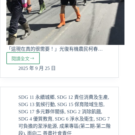
「這現在真的很需要！」光復有機農民柯春…
閱讀全文
走
過
2025 年 9 月 25 日
汙
泥
的
反
SDG 11 永續城鄉
,
SDG 12 責任消費及生產
,
思-
SDG 13 氣候行動
,
SDG 15 保育陸域生態
,
永
續
SDG 17 多元夥伴關係
,
SDG 2 消除飢餓
,
暨
SDG 4 優質教育
,
SDG 6 淨水及衛生
,
SDG 7
防
可負擔的潔淨能源
,
成果專區(第二期-第二階
災
段)
,
面向二 善盡社會責任