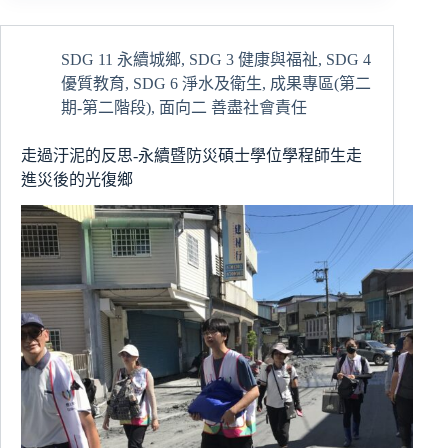
出
發
為
SDG 11 永續城鄉
,
SDG 3 健康與福祉
,
SDG 4
光
優質教育
,
SDG 6 淨水及衛生
,
成果專區(第二
復
加
期-第二階段)
,
面向二 善盡社會責任
油
慈
走過汙泥的反思-永續暨防災碩士學位學程師生走
大
進災後的光復鄉
資
管
學
系
關
懷
之
行