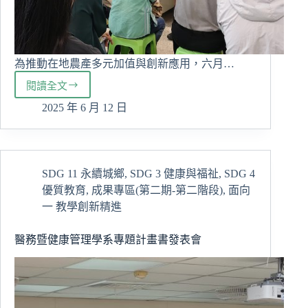
為推動在地農產多元加值與創新應用，六月…
閱讀全文
花
改
2025 年 6 月 12 日
場
x
慈
大
SDG 11 永續城鄉
,
SDG 3 健康與福祉
,
SDG 4
攜
優質教育
,
成果專區(第二期-第二階段)
,
面向
手-
打
一 教學創新精進
造
農
醫務暨健康管理學系專題計畫書發表會
產
加
值
新
視