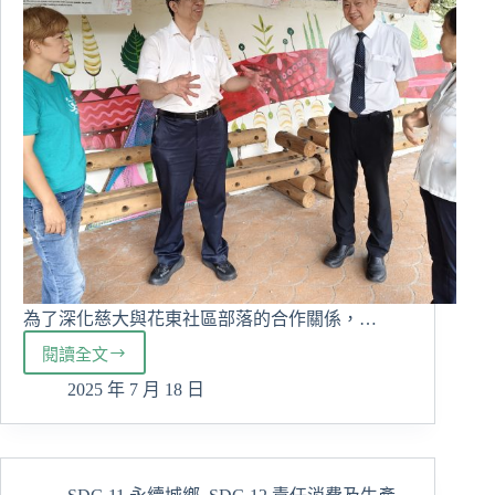
為了深化慈大與花東社區部落的合作關係，…
閱讀全文
與
在
2025 年 7 月 18 日
地
創
新
共