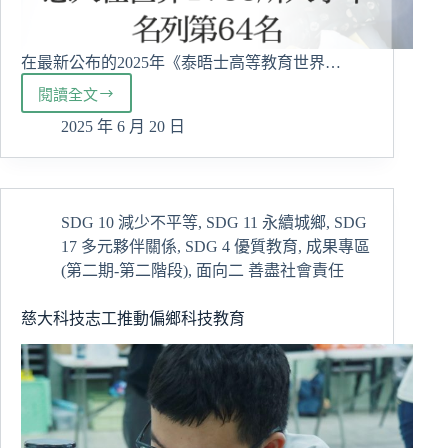
在最新公布的2025年《泰晤士高等教育世界…
閱讀全文
2025
世
2025 年 6 月 20 日
界
大
學
影
SDG 10 減少不平等
,
SDG 11 永續城鄉
,
SDG
響
17 多元夥伴關係
,
SDG 4 優質教育
,
成果專區
力
排
(第二期-第二階段)
,
面向二 善盡社會責任
名
慈
慈大科技志工推動偏鄉科技教育
大
SDG3
入
列
全
球