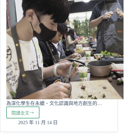
為深化學生在永續、文化認識與地方創生的…
閱讀全文
「採
一
2025 年 11 月 14 日
籃