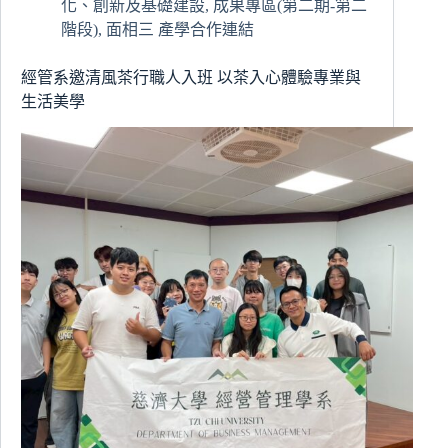
源
化、創新及基礎建設
,
成果專區(第二期-第二
於
階段)
,
面相三 產學合作連結
創
意
經管系邀清風茶行職人入班 以茶入心體驗專業與
的
生活美學
光：
第
九
屆
全
國
慈
悲
科
技
創
新
競
賽