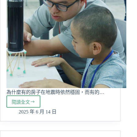
百
大
為什麼有的房子在地震時依然穩固，而有的…
閱讀全文
慈
大
2025 年 6 月 14 日
科
技
志
工