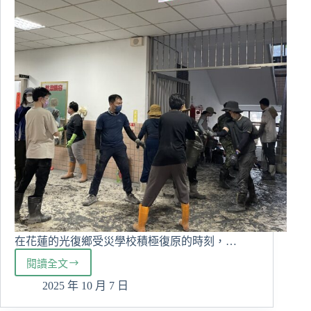
體
驗
專
業
與
生
活
美
學
在花蓮的光復鄉受災學校積極復原的時刻，…
閱讀全文
從
教
2025 年 10 月 7 日
育