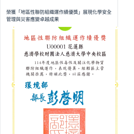
討
會
榮獲「地區性聯防組織運作績優獎」展現化學安全
雙
管理與災害應變卓越成果
獎
殊
榮-
以
研
究
實
踐
永
續
新
典
範