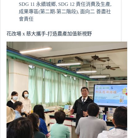
SDG 11 永續城鄉
,
SDG 12 責任消費及生產
,
推
成果專區(第二期-第二階段)
,
面向二 善盡社
動
偏
會責任
鄉
科
花改場 x 慈大攜手-打造農產加值新視野
技
教
育