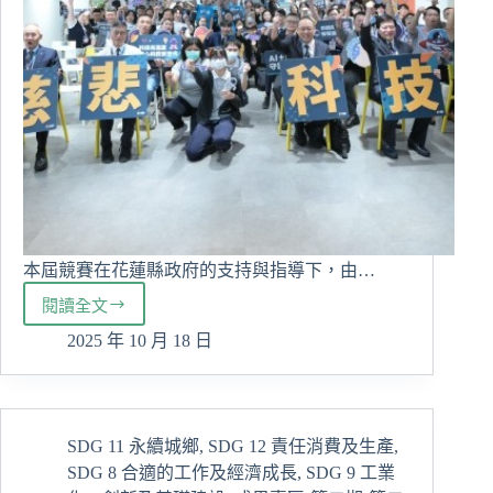
學
用
合
一
的
創
業
行
動
力
本屆競賽在花蓮縣政府的支持與指導下，由…
閱讀全文
科
技
2025 年 10 月 18 日
也
能
很
有
SDG 11 永續城鄉
,
SDG 12 責任消費及生產
,
愛
SDG 8 合適的工作及經濟成長
,
SDG 9 工業
歸