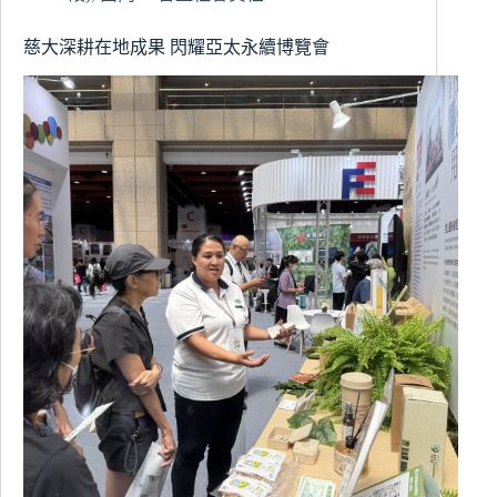
碩
士
慈大深耕在地成果 閃耀亞太永續博覽會
學
位
學
程
師
生
走
進
災
後
的
光
復
鄉