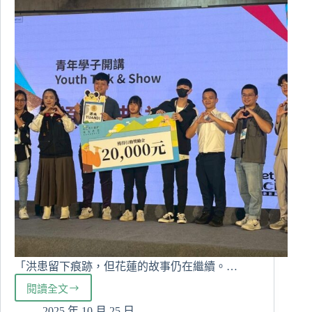
安
全
管
理
與
災
害
應
變
卓
越
成
果
「洪患留下痕跡，但花蓮的故事仍在繼續。…
閱讀全文
翻
轉
2025 年 10 月 25 日