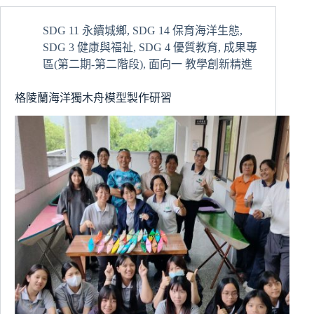
康
管
SDG 11 永續城鄉
,
SDG 14 保育海洋生態
,
理
SDG 3 健康與福祉
,
SDG 4 優質教育
,
成果專
學
系
區(第二期-第二階段)
,
面向一 教學創新精進
專
題
格陵蘭海洋獨木舟模型製作研習
計
畫
書
發
表
會