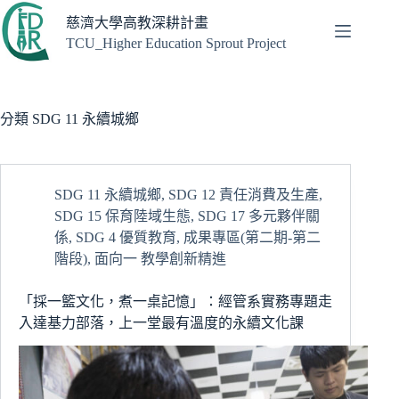
跳
慈濟大學高教深耕計畫
至
TCU_Higher Education Sprout Project
主
要
內
容
分類
SDG 11 永續城鄉
SDG 11 永續城鄉
,
SDG 12 責任消費及生產
,
SDG 15 保育陸域生態
,
SDG 17 多元夥伴關
係
,
SDG 4 優質教育
,
成果專區(第二期-第二
階段)
,
面向一 教學創新精進
「採一籃文化，煮一桌記憶」：經管系實務專題走
入達基力部落，上一堂最有溫度的永續文化課