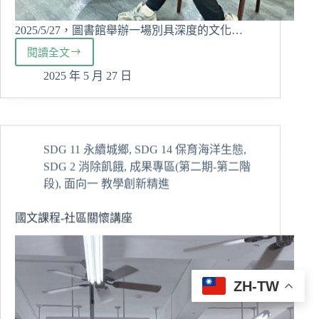
2025/5/27，圖書館舉辦一場別具深度的文化…
閱讀全文
走
入
2025 年 5 月 27 日
魂
魄
之
境
SDG 11 永續城鄉
,
SDG 14 保育海洋生態
,
—
SDG 2 消除飢餓
,
成果專區(第二期-第二階
尤
巴
段)
,
面向一 教學創新精進
斯・
瓦
國文課程-社區關懷講座
旦
圖
書
分
享
ZH-TW
會