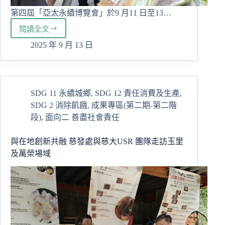
第四屆「亞太永續博覽會」於9 月11 日至13…
閱讀全文
慈
大
2025 年 9 月 13 日
深
耕
在
地
SDG 11 永續城鄉
,
SDG 12 責任消費及生產
,
成
SDG 2 消除飢餓
,
成果專區(第二期-第二階
果
閃
段)
,
面向二 善盡社會責任
耀
亞
與在地創新共融 慈發處與慈大USR 團隊走訪玉里
太
及萬榮場域
永
續
博
覽
會