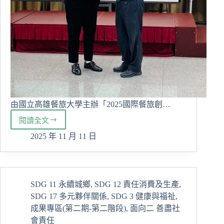
一
堂
最
有
溫
度
的
永
續
文
由國立高雄餐旅大學主辦「2025國際餐旅創…
化
閱讀全文
課
經
管
2025 年 11 月 11 日
系
勇
奪
國
SDG 11 永續城鄉
,
SDG 12 責任消費及生產
,
際
SDG 17 多元夥伴關係
,
SDG 3 健康與福祉
,
餐
旅
成果專區(第二期-第二階段)
,
面向二 善盡社
研
會責任