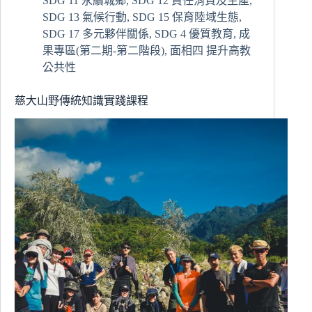
SDG 11 永續城鄉
,
SDG 12 責任消費及生產
,
融
SDG 13 氣候行動
,
SDG 15 保育陸域生態
,
慈
發
SDG 17 多元夥伴關係
,
SDG 4 優質教育
,
成
處
果專區(第二期-第二階段)
,
面相四 提升高教
與
公共性
慈
大
慈大山野傳統知識實踐課程
USR
團
隊
走
訪
玉
里
及
萬
榮
場
域