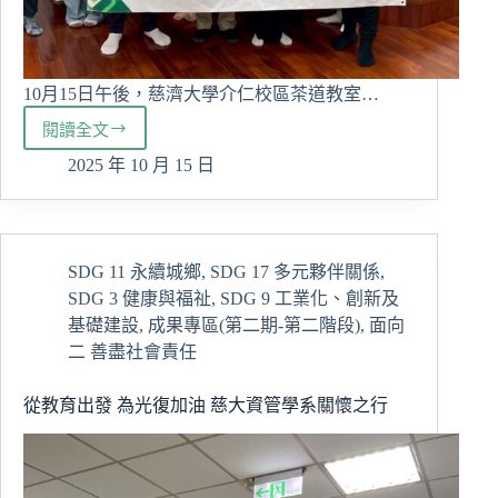
10月15日午後，慈濟大學介仁校區茶道教室…
閱讀全文
經
管
2025 年 10 月 15 日
系
邀
清
風
SDG 11 永續城鄉
,
SDG 17 多元夥伴關係
,
茶
SDG 3 健康與福祉
,
SDG 9 工業化、創新及
行
職
基礎建設
,
成果專區(第二期-第二階段)
,
面向
人
二 善盡社會責任
入
班
從教育出發 為光復加油 慈大資管學系關懷之行
以
茶
入
心