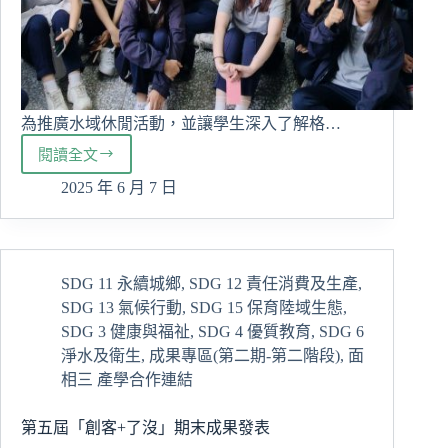
為推廣水域休閒活動，並讓學生深入了解格…
閱讀全文
格
陵
2025 年 6 月 7 日
蘭
海
洋
獨
SDG 11 永續城鄉
,
SDG 12 責任消費及生產
,
木
SDG 13 氣候行動
,
SDG 15 保育陸域生態
,
舟
模
SDG 3 健康與福祉
,
SDG 4 優質教育
,
SDG 6
型
淨水及衛生
,
成果專區(第二期-第二階段)
,
面
製
相三 產學合作連結
作
研
第五屆「創客+了沒」期末成果發表
習