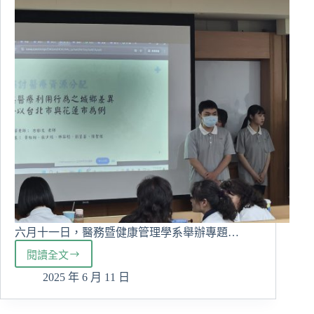
野
六月十一日，醫務暨健康管理學系舉辦專題…
閱讀全文
醫
務
2025 年 6 月 11 日
暨
健