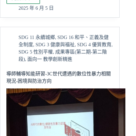
第
五
2025 年 6 月 5 日
屆
「創
客
+了
SDG 11 永續城鄉
,
SDG 16 和平、正義及健
沒」
全制度
,
SDG 3 健康與福祉
,
SDG 4 優質教育
,
期
末
SDG 5 性別平權
,
成果專區(第二期-第二階
成
段)
,
面向一 教學創新精進
果
發
導師輔導知能研習-3C世代遭遇的數位性暴力相關
表
現況-困境與防治方向