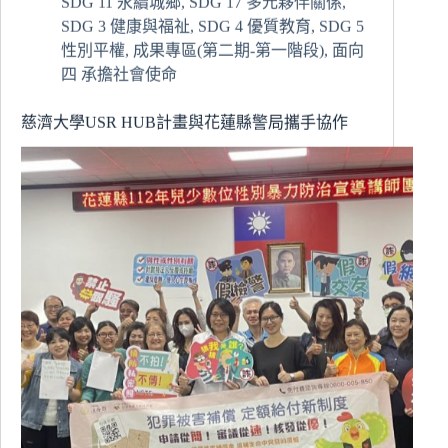
SDG 11 永續城鄉
,
SDG 17 多元夥伴關係
,
長
SDG 3 健康與福祉
,
SDG 4 優質教育
,
SDG 5
者
運
性別平權
,
成果專區(第二期-第一階段)
,
面向
動
四 承擔社會使命
處
方
慈濟大學USR HUB計畫與花蓮縣警局攜手協作
全
台
推
廣