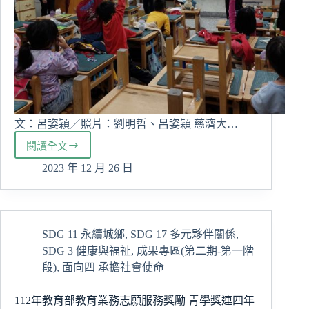
文：呂姿穎／照片：劉明哲、呂姿穎 慈濟大…
閱讀全文
USR
HUB
2023 年 12 月 26 日
進
部
落
人
SDG 11 永續城鄉
,
SDG 17 多元夥伴關係
,
發
心
SDG 3 健康與福祉
,
成果專區(第二期-第一階
理
段)
,
面向四 承擔社會使命
系
學
112年教育部教育業務志願服務獎勵 青學獎連四年
生