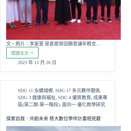
文、照片：李家萓 是甚麼原因願意讓年輕女…
閱讀全文
推
廣
2023 年 12 月 26 日
有
機
花
蓮
SDG 11 永續城鄉
,
SDG 17 多元夥伴關係
,
縣
SDG 3 健康與福祉
,
SDG 4 優質教育
,
成果專
政
府
區(第二期-第一階段)
,
面向一 優化教學研究
與
慈
探索自我．共創未來 慈大數位學伴計畫相見歡
大
舉