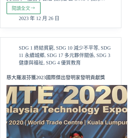
閱讀全文
112
年
2023 年 12 月 26 日
教
育
部
教
SDG 1 終結貧窮
,
SDG 10 減少不平等
,
SDG
育
11 永續城鄉
,
SDG 17 多元夥伴關係
,
SDG 3
業
務
健康與福祉
,
SDG 4 優質教育
志
願
慈大羅淑芬獲2023國際傑出發明家發明貢獻獎
服
務
獎
勵
青
學
獎
連
四