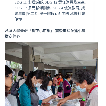
SDG 11 永續城鄉
,
SDG 12 責任消費及生產
,
慈
SDG 17 多元夥伴關係
,
SDG 4 優質教育
,
成
大
合
果專區(第二期-第一階段)
,
面向四 承擔社會
力
使命
營
造
慈濟大學舉辦「食在小市集」 震後重建花蓮小農
溫
攤商信心
馨
多
元
家
庭
活
動