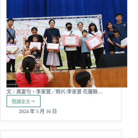
文：高宴勻、李家萓／照片:李家萓 花蓮縣…
閱讀全文
花
蓮
2024 年 5 月 16 日
縣
政
府
與