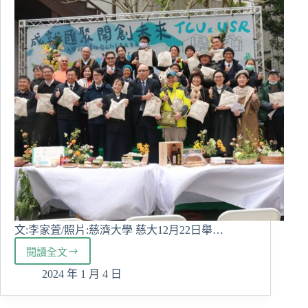
活
動
文:李家萓/照片:慈濟大學 慈大12月22日舉…
閱讀全文
慈
大
2024 年 1 月 4 日
USR
舉