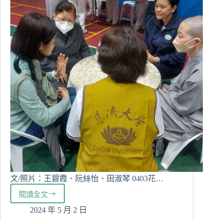
參
與
志
工
服
務
文/照片：王碧霞、阮絲怡、田淑琴 0403花…
閱讀全文
可
以
2024 年 5 月 2 日
再