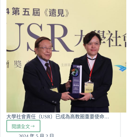
姐
親
筆
送
暖
大學社會責任（USR）已成為高教圈重要使命…
閱讀全文
慈
濟
2024 年 5 月 2 日