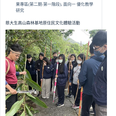
創
果專區(第二期-第一階段)
,
面向一 優化教學
新
研究
力
無
慈大生高山森林基地原住民文化體驗活動
限
尋
找
生
機
源
頭