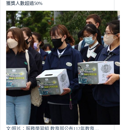
獲獎人數超過50%
帶
領
人
我
關
係
文/照片：服務學習組 教育部公布112年教育…