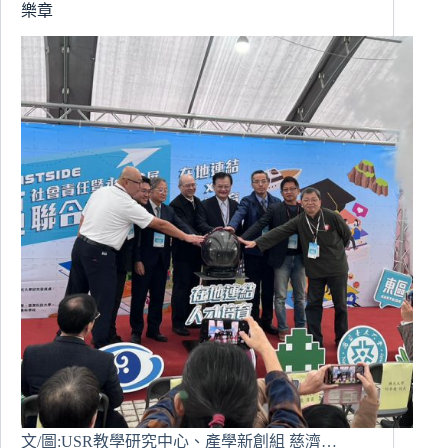
生
樂章
態
社
區
文/圖:USR教學研究中心、產學新創組 慈濟…