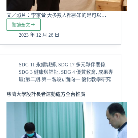
文／照片：李家萓 大多數人都熟知的是可以…
閱讀全文
合
作
2023 年 12 月 26 日
社
如
何
協
SDG 11 永續城鄉
,
SDG 17 多元夥伴關係
,
助
SDG 3 健康與福祉
,
SDG 4 優質教育
,
成果專
地
方
區(第二期-第一階段)
,
面向一 優化教學研究
慈
大
慈濟大學設計長者運動處方全台推廣
邀
請
國
際
專
家
蒞