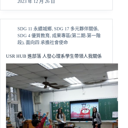
索
2023 年 12 月 26 日
自
我．
共
創
SDG 11 永續城鄉
,
SDG 17 多元夥伴關係
,
未
SDG 4 優質教育
,
成果專區(第二期-第一階
來
慈
段)
,
面向四 承擔社會使命
大
數
USR HUB 進部落 人發心理系學生帶領人我關係
位
學
伴
計
畫
相
見
歡