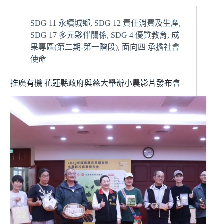
辦
成
SDG 11 永續城鄉
,
SDG 12 責任消費及生產
,
果
SDG 17 多元夥伴關係
,
SDG 4 優質教育
,
成
展
牽
果專區(第二期-第一階段)
,
面向四 承擔社會
手
使命
花
蓮
推廣有機 花蓮縣政府與慈大舉辦小農影片發布會
在
地
共
榮、
共
好