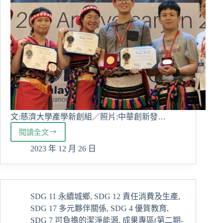
年
獲
獎
人
數
超
過
50%
文:慈濟大學產學新創組／照片:中華創新發…
閱讀全文
慈
大
2023 年 12 月 26 日
羅
淑
芬
獲
SDG 11 永續城鄉
,
SDG 12 責任消費及生產
,
2023
SDG 17 多元夥伴關係
,
SDG 4 優質教育
,
國
際
SDG 7 可負擔的潔淨能源
,
成果專區(第二期-