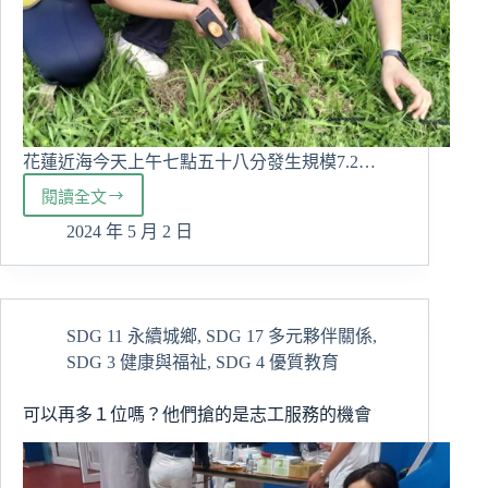
花蓮近海今天上午七點五十八分發生規模7.2…
閱讀全文
慈
大
2024 年 5 月 2 日
生
體
會
人
SDG 11 永續城鄉
,
SDG 17 多元夥伴關係
,
生
SDG 3 健康與福祉
,
SDG 4 優質教育
無
常
心
可以再多１位嗎？他們搶的是志工服務的機會
安
定
後