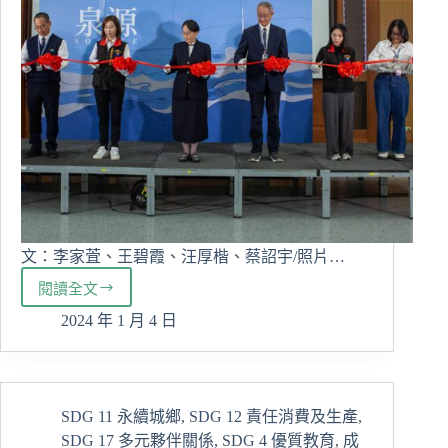
展
新
樂
章
文：李家萓、王碧霞、汪厚楷、蔡詔宇/照片…
閱讀全文
慈
大
2024 年 1 月 4 日
傳
播
畢
展
SDG 11 永續城鄉
,
SDG 12 責任消費及生產
,
“泉
SDG 17 多元夥伴關係
,
SDG 4 優質教育
,
成
源”