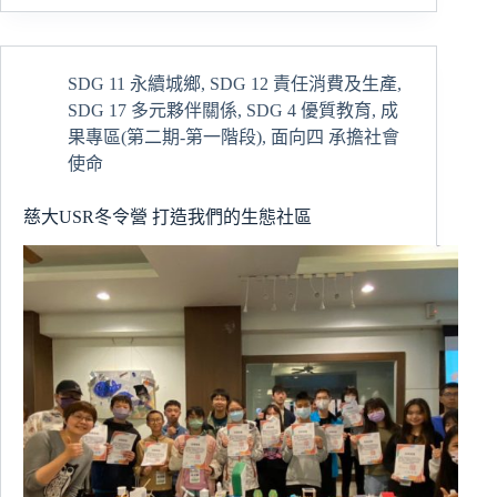
多
１
位
SDG 11 永續城鄉
,
SDG 12 責任消費及生產
,
嗎？
SDG 17 多元夥伴關係
,
SDG 4 優質教育
,
成
他
們
果專區(第二期-第一階段)
,
面向四 承擔社會
搶
使命
的
是
慈大USR冬令營 打造我們的生態社區
志
工
服
務
的
機
會