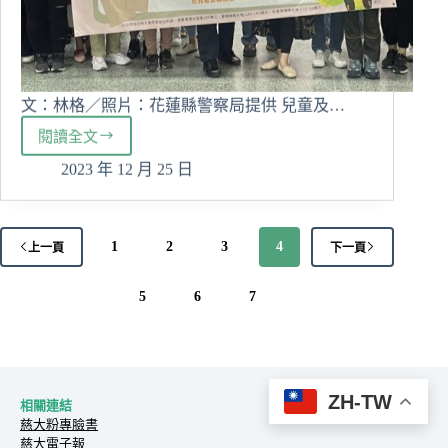
文：林格／照片：花蓮縣警察局提供 兒童及…
閱讀全文
慈
濟
2023 年 12 月 25 日
大
學
USR
HUB
1
2
3
4
上一頁
下一頁
計
畫
5
6
7
與
花
蓮
縣
警
ZH-TW
相關連結
局
慈大粉專臉書
攜
慈大電子報