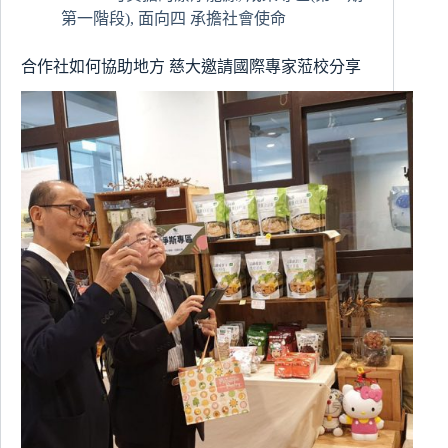
傑
第一階段)
,
面向四 承擔社會使命
出
發
合作社如何協助地方 慈大邀請國際專家蒞校分享
明
家
發
明
貢
獻
獎