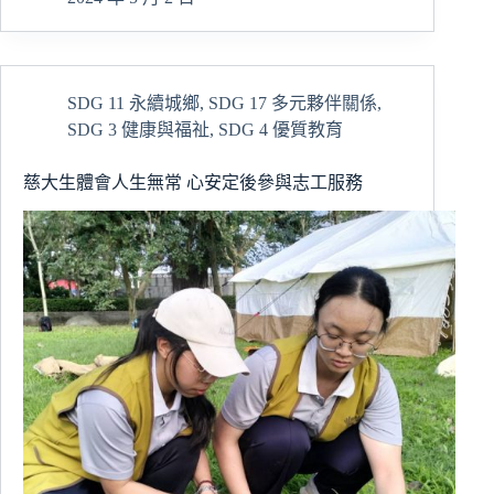
大
學
獲
2024
SDG 11 永續城鄉
,
SDG 17 多元夥伴關係
,
遠
SDG 3 健康與福祉
,
SDG 4 優質教育
見
USR
獎
慈大生體會人生無常 心安定後參與志工服務
生
態
共
好
組
楷
模
獎