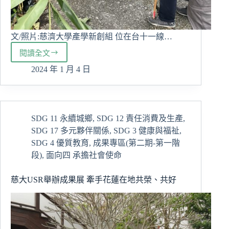
文/照片:慈濟大學產學新創組 位在台十一線…
閱讀全文
慈
大
2024 年 1 月 4 日
生
高
山
森
SDG 11 永續城鄉
,
SDG 12 責任消費及生產
,
林
SDG 17 多元夥伴關係
,
SDG 3 健康與福祉
,
基
地
SDG 4 優質教育
,
成果專區(第二期-第一階
原
段)
,
面向四 承擔社會使命
住
民
慈大USR舉辦成果展 牽手花蓮在地共榮、共好
文
化
體
驗