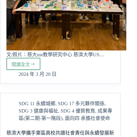
文/照片：慈大usr教學研究中心 慈濟大學US…
閱讀全文
慈
大
2024 年 3 月 20 日
USR
冬
令
營
SDG 11 永續城鄉
,
SDG 17 多元夥伴關係
,
打
SDG 3 健康與福祉
,
SDG 4 優質教育
,
成果專
造
我
區(第二期-第一階段)
,
面向四 承擔社會使命
們
的
慈濟大學攜手東區高校共譜社會責任與永續發展新