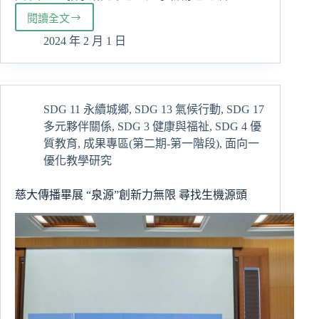
閱讀全文
慈
濟
2024 年 2 月 1 日
大
學
攜
手
SDG 11 永續城鄉
,
SDG 13 氣候行動
,
SDG 17
東
多元夥伴關係
,
SDG 3 健康與福祉
,
SDG 4 優
區
高
質教育
,
成果專區(第二期-第一階段)
,
面向一
校
優化教學研究
共
譜
慈大傳播畢展 “泉源”創新力無限 尋找生機源頭
社
會
責
任
與
永
續
發