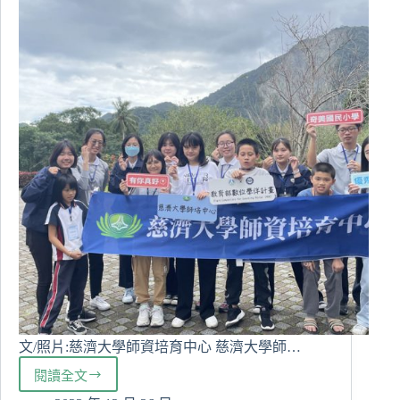
辦
小
農
影
片
發
布
會
文/照片:慈濟大學師資培育中心 慈濟大學師…
閱讀全文
探