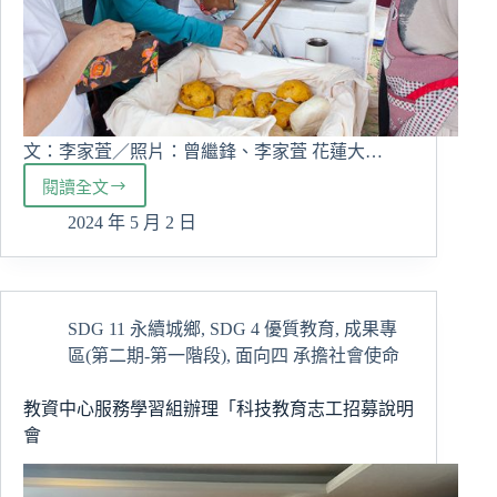
文：李家萓／照片：曾繼鋒、李家萓 花蓮大…
閱讀全文
慈
濟
2024 年 5 月 2 日
大
學
舉
辦
SDG 11 永續城鄉
,
SDG 4 優質教育
,
成果專
「食
區(第二期-第一階段)
,
面向四 承擔社會使命
在
小
市
教資中心服務學習組辦理「科技教育志工招募說明
集」
會
震
後