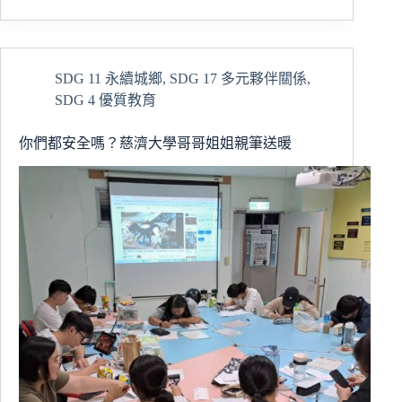
中
心
服
務
SDG 11 永續城鄉
,
SDG 17 多元夥伴關係
,
學
SDG 4 優質教育
習
組
辦
你們都安全嗎？慈濟大學哥哥姐姐親筆送暖
理
「科
技
教
育
志
工
招
募
說
明
會