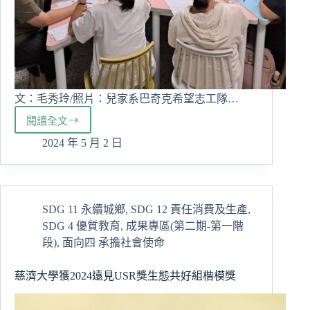
文：毛秀玲/照片：兒家系巴奇克希望志工隊…
閱讀全文
你
們
2024 年 5 月 2 日
都
安
全
嗎？
SDG 11 永續城鄉
,
SDG 12 責任消費及生產
,
慈
SDG 4 優質教育
,
成果專區(第二期-第一階
濟
大
段)
,
面向四 承擔社會使命
學
哥
慈濟大學獲2024遠見USR獎生態共好組楷模獎
哥
姐