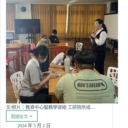
重
建
花
蓮
小
農
攤
商
信
心
文/照片：教資中心服務學習組 工研院所成…
閱讀全文
教
資
2024 年 5 月 2 日