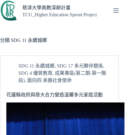
跳
慈濟大學高教深耕計畫
至
TCU_Higher Education Sprout Project
主
要
內
容
分類
SDG 11 永續城鄉
SDG 11 永續城鄉
,
SDG 17 多元夥伴關係
,
SDG 4 優質教育
,
成果專區(第二期-第一階
段)
,
面向四 承擔社會使命
花蓮縣政府與慈大合力營造溫馨多元家庭活動