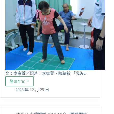
校
分
享
文：李家萓／照片：李家萓、陳聰毅 「我沒…
閱讀全文
慈
濟
2023 年 12 月 25 日
大
學
設
計