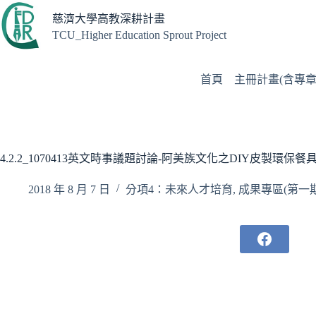
跳
慈濟大學高教深耕計畫
至
TCU_Higher Education Sprout Project
主
要
內
首頁
主冊計畫(含專章
容
4.2.2_1070413英文時事議題討論-阿美族文化之DIY皮製環保餐
2018 年 8 月 7 日
分項4：未來人才培育
,
成果專區(第一期