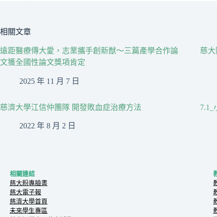
相關文章
遠距醫療傳大愛，志業攜手創新猷～三篇產學合作論
慈大
文獲全國性論文獎項肯定
2025 年 11 月 7 日
慈濟大學江信仲團隊 開發敗血症治療方法
7.
2022 年 8 月 2 日
相關連結
慈大粉專臉書
慈大電子報
慈濟大學首頁
未來學生專區