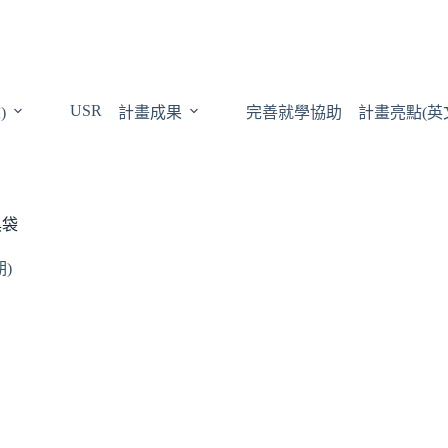
USR
)
計畫成果
完善就學協助
計畫亮點(英
具袋
)