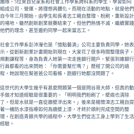
團隊，5位來自兒家系和社會工作學系跨科系的學生，學習如何
組成公司、營運，將理想具體化。而現在活動的地點，就是他們
自今年三月開始，由學生和長者志工親自整理、粉刷，重新設計
的場地，雖然創新創業競賽結束了，但他們熱情不滅，繼續實踐
他們的理念，甚至邀約同學一起來當志工。
社會工作學系彭沛瀅也是「憶點藝滴」公司主要負責同學，她表
示，從創新創業計畫開始到現在，大家花了很多時間整理房子，
規劃課程等，身為負責人她第一次走進銀行開戶，緊張到連銀行
行員都看的出來問她：「你需要幫忙嗎？」歷經了開公司的過
程，她說現在幫爸爸公司看帳，跑銀行她都沒問題了。
這世代的大學生幾乎有甚麼問題第一個是問谷哥大師，但真的動
手做才知道經驗是很重要的，「明明我們粉刷了，壁癌也清除
了，但是水就是一直從牆壁滲出來。」後來是楊懷漳志工親自提
著一桶防水漆指導如何為牆壁上漆，才終於順利完成空間的整
理，在創造青銀共學的過程中，大學生們從志工身上學到了生活
經驗。