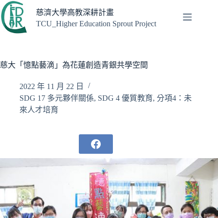
跳
慈濟大學高教深耕計畫
至
TCU_Higher Education Sprout Project
主
要
內
容
慈大「憶點藝滴」為花蓮創造青銀共學空間
2022 年 11 月 22 日
SDG 17 多元夥伴關係
,
SDG 4 優質教育
,
分項4：未
來人才培育