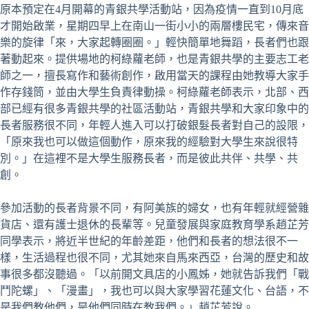
原本預定在4月開幕的青銀共學活動站，因為疫情一直到10月底
才開始啟業，星期四早上在南山一街小小的兩層樓民宅，傳來音
樂的旋律「來，大家起轉圈圈。」輕快簡單地舞蹈，長者們也跟
著動起來。提供場地的柯綠蘿老師，也是青銀共學的主要志工老
師之一，擅長寫作和藝術創作，啟用當天的課程由她教導大家手
作存錢筒，並由大學生負責律動操。柯綠蘿老師表示，北部、西
部已經有很多青銀共學的社區活動站，青銀共學和大家印象中的
長者服務很不同，年輕人進入可以打破銀髮長者對自己的設限，
「原來我也可以做這個動作，原來我的經驗對大學生來說很特
別。」在這裡不是大學生服務長者，而是彼此共伴、共學、共
創。
參加活動的長者背景不同，有阿美族的婦女，也有年輕就經營雜
貨店、還有護士退休的長輩等。兒童發展與家庭教育學系趙芷芳
同學表示，將近半世紀的年齡差距，他們和長者的想法很不一
樣，生活過程也很不同，尤其她來自馬來西亞，台灣的歷史和故
事很多都沒聽過。「以前開文具店的小鳳姊，她就告訴我們「戰
鬥陀螺」、「漫畫」，我也可以與大家學習花蓮文化、台語，不
是我們教他們，是他們同時在教我們。」趙芷芳說。