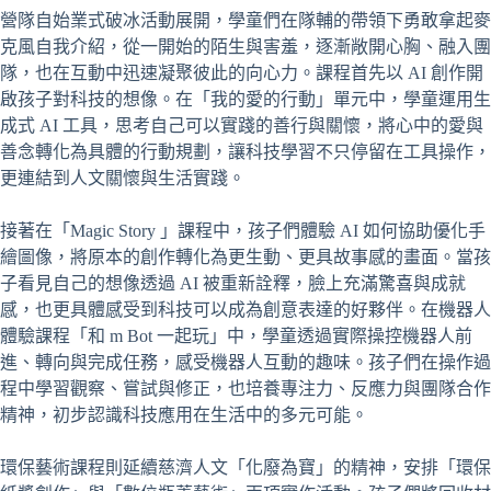
營隊自始業式破冰活動展開，學童們在隊輔的帶領下勇敢拿起麥
克風自我介紹，從一開始的陌生與害羞，逐漸敞開心胸、融入團
隊，也在互動中迅速凝聚彼此的向心力。課程首先以 AI 創作開
啟孩子對科技的想像。在「我的愛的行動」單元中，學童運用生
成式 AI 工具，思考自己可以實踐的善行與關懷，將心中的愛與
善念轉化為具體的行動規劃，讓科技學習不只停留在工具操作，
更連結到人文關懷與生活實踐。
接著在「Magic Story 」課程中，孩子們體驗 AI 如何協助優化手
繪圖像，將原本的創作轉化為更生動、更具故事感的畫面。當孩
子看見自己的想像透過 AI 被重新詮釋，臉上充滿驚喜與成就
感，也更具體感受到科技可以成為創意表達的好夥伴。在機器人
體驗課程「和 m Bot 一起玩」中，學童透過實際操控機器人前
進、轉向與完成任務，感受機器人互動的趣味。孩子們在操作過
程中學習觀察、嘗試與修正，也培養專注力、反應力與團隊合作
精神，初步認識科技應用在生活中的多元可能。
環保藝術課程則延續慈濟人文「化廢為寶」的精神，安排「環保