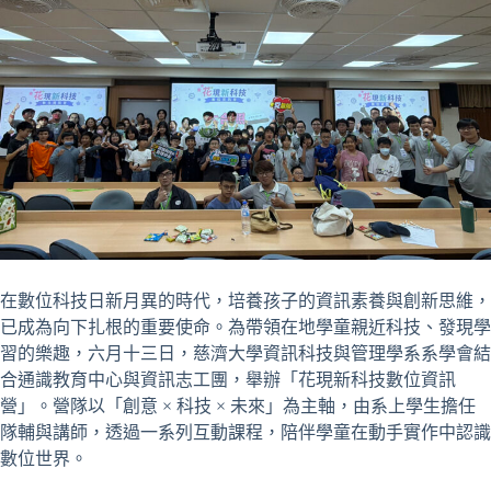
在數位科技日新月異的時代，培養孩子的資訊素養與創新思維，
已成為向下扎根的重要使命。為帶領在地學童親近科技、發現學
習的樂趣，六月十三日，慈濟大學資訊科技與管理學系系學會結
合通識教育中心與資訊志工團，舉辦「花現新科技數位資訊
營」。營隊以「創意 × 科技 × 未來」為主軸，由系上學生擔任
隊輔與講師，透過一系列互動課程，陪伴學童在動手實作中認識
數位世界。