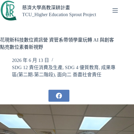
跳
慈濟大學高教深耕計畫
至
TCU_Higher Education Sprout Project
主
要
內
容
花現新科技數位資訊營 資管系帶領學童玩轉 AI 與創客
點亮數位素養新視野
2026 年 6 月 13 日
SDG 12 責任消費及生產
,
SDG 4 優質教育
,
成果專
區(第二期-第二階段)
,
面向二 善盡社會責任