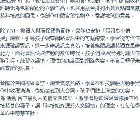
紙漿創作」與「數位瓶蓋藝術」兩項實作活動。孩子們將回收材
料轉化為色彩繽紛的立體作品，也運用瓶蓋排列出兼具點陣美感
與科技感的圖像，從創作中體會珍惜物命、愛護地球的意義。
除了AI、機器人與環保藝術實作，營隊也安排「假訊息小偵
探」課程，引導孩子觀察網路資訊中的可疑線索，學習從可信任
來源確認資訊，進一步辨識訊息真偽，培養媒體識讀與獨立思辨
能力。面對資訊快速流動的數位時代，孩子們透過實例討論與任
務引導，練習以謹慎、理性的態度面對網路內容，不盲目轉傳未
經查證的訊息。
營隊於建國校區舉辦，課堂氣氛熱絡，學童在科技體驗與動手實
作中收穫滿滿。從始業式到大合照，孩子們臉上洋溢的笑容，
為 活動 留下最動人的補充與印記 。系學會期盼透過營隊播下科
技與善的種子，讓「科技始終源於人文關懷」的理念，在每位學
童心中萌芽茁壯。