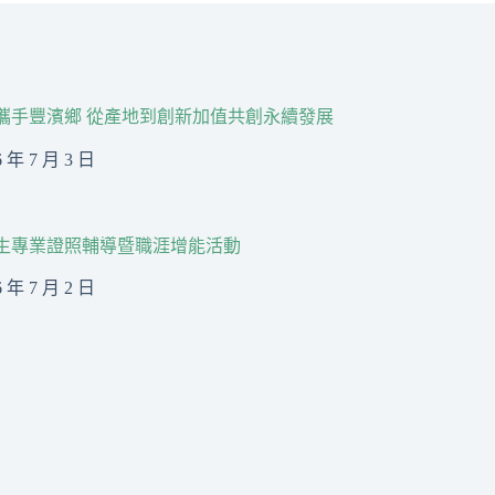
R攜手豐濱鄉 從產地到創新加值共創永續發展
6 年 7 月 3 日
生專業證照輔導暨職涯增能活動
6 年 7 月 2 日