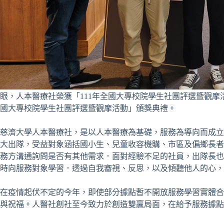
眼，人本醫療社榮獲「111年全國大專校院學生社團評選暨觀摩活動
國大專校院學生社團評選暨觀摩活動」頒獎典禮。
慈濟大學人本醫療社，是以人本醫療為基礎，服務為導向而成立
大出隊，受益對象涵括國小生、兒童收容機購、市區及偏鄉長者
務方溝通詢問是否有其他需求．面對經驗不足的社員，出隊長也
時向服務對象學習．透過自我審視、反思，以及傾聽他人的心，
在疫情起伏不定的今年，即使部分據點暫不開放服務學習實體合
與祝福。人醫社創社至今致力於創造雙贏局面，在給予服務據點