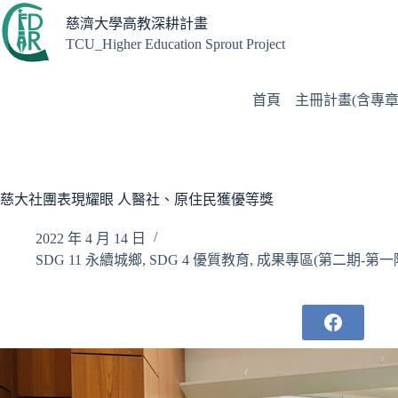
跳
慈濟大學高教深耕計畫
至
TCU_Higher Education Sprout Project
主
要
內
首頁
主冊計畫(含專章
容
慈大社團表現耀眼 人醫社、原住民獲優等獎
2022 年 4 月 14 日
SDG 11 永續城鄉
,
SDG 4 優質教育
,
成果專區(第二期-第一