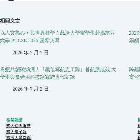
相關文章
以人文為心，與世界共學：慈濟大學醫學生赴馬來亞
20
大學 PULSE 2026 國際交流
集訓
2026 年 7 月 7 日
青銀共創破鴻溝！「數位導航志工隊」首航展成效 大
跨越
學生與長者用科技譜寫跨世代對話
實習
2026 年 7 月 3 日
相關連結
慈大粉專臉書
慈大電子報
慈濟大學首頁