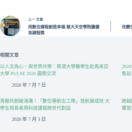
上一
文章
用數位課程創造幸福 慈大天空學院獲優
改變
良課程獎
相關文章
以人文為心，與世界共學：慈濟大學醫學生赴馬來亞
20
大學 PULSE 2026 國際交流
集訓
2026 年 7 月 7 日
青銀共創破鴻溝！「數位導航志工隊」首航展成效 大
跨越
學生與長者用科技譜寫跨世代對話
實習
2026 年 7 月 3 日