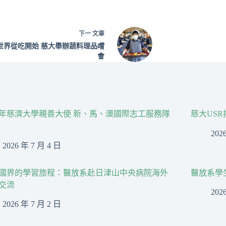
下一
文章
世界從吃開始 慈大舉辦蔬料理品嚐
會
26年慈濟大學親善大使 新、馬、澳國際志工服務隊
慈大US
202
2026 年 7 月 4 日
國界的學習旅程：醫放系赴日津山中央病院海外
醫放系學
交流
202
2026 年 7 月 2 日