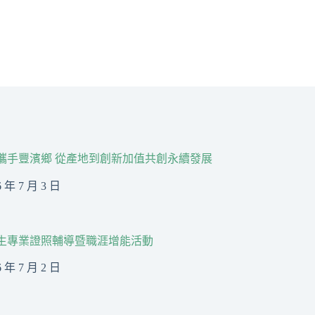
R攜手豐濱鄉 從產地到創新加值共創永續發展
6 年 7 月 3 日
生專業證照輔導暨職涯增能活動
6 年 7 月 2 日