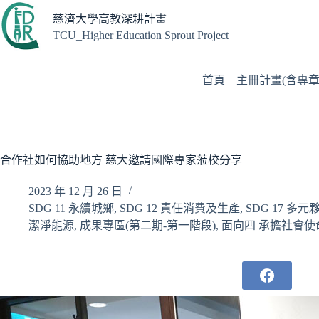
跳
慈濟大學高教深耕計畫
至
TCU_Higher Education Sprout Project
主
要
內
首頁
主冊計畫(含專章
容
合作社如何協助地方 慈大邀請國際專家蒞校分享
2023 年 12 月 26 日
SDG 11 永續城鄉
,
SDG 12 責任消費及生產
,
SDG 17 多
潔淨能源
,
成果專區(第二期-第一階段)
,
面向四 承擔社會使