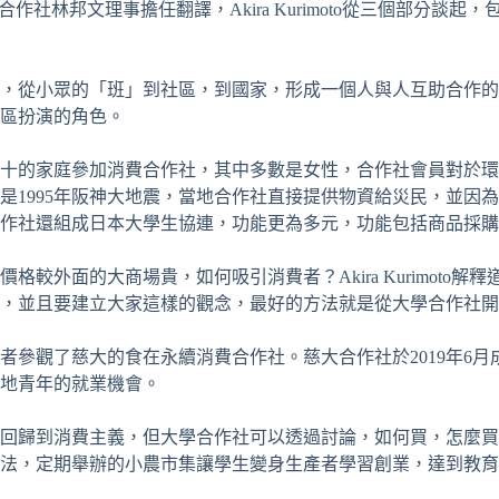
費合作社林邦文理事擔任翻譯，Akira Kurimoto從三個部
小眾的「班」到社區，到國家，形成一個人與人互助合作的經濟體。A
區扮演的角色。
之五十的家庭參加消費合作社，其中多數是女性，合作社會員對於
是1995年阪神大地震，當地合作社直接提供物資給災民，並因
作社還組成日本大學生協連，功能更為多元，功能包括商品採購
較外面的大商場貴，如何吸引消費者？Akira Kurimoto
，並且要建立大家這樣的觀念，最好的方法就是從大學合作社開
者參觀了慈大的食在永續消費合作社。慈大合作社於2019年6
地青年的就業機會。
回歸到消費主義，但大學合作社可以透過討論，如何買，怎麼買
方法，定期舉辦的小農市集讓學生變身生產者學習創業，達到教