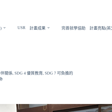
USR
)
計畫成果
完善就學協助
計畫亮點(英
元夥伴關係
,
SDG 4 優質教育
,
SDG 7 可負擔的
命