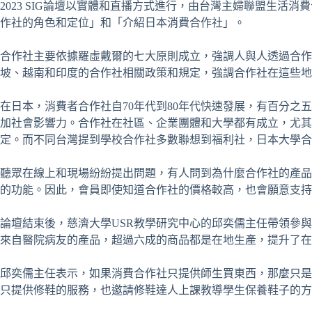
2023 SIG論壇以實體和直播方式進行，由台灣主婦聯盟生活消
作社的角色和定位」和「介紹日本消費合作社」。
合作社主要依據羅虛戴爾的七大原則成立，強調人與人透過合作，從
坡、越南和印度的合作社相關政策和規定，強調合作社在這些地
在日本，消費者合作社自70年代到80年代快速發展，有百分
加社會影響力。合作社在社區、企業團體和大學都有成立，尤其
定。而不同台灣提到學校合作社多數聯想到福利社，日本大學合
聽眾在線上和現場紛紛提出問題，有人問到為什麼合作社的產品價格
的功能。因此，會員即使知道合作社的價格較高，也會願意支持
論壇結束後，慈濟大學USR教學研究中心的邱奕儒主任帶領參與
來自醫院病友的產品，超過六成的商品都是在地生產，提升了在
邱奕儒主任表示，如果消費合作社只提供師生買東西，那麼只是
只提供修鞋的服務，也邀請修鞋達人上課教導學生保養鞋子的