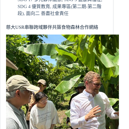
團
SDG 4 優質教育
,
成果專區(第二期-第二階
段)
,
面向二 善盡社會責任
慈大USR串聯跨域夥伴共築食物森林合作網絡