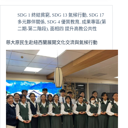
理
AI
SDG 1 終結貧窮
,
SDG 13 氣候行動
,
SDG 17
教
多元夥伴關係
,
SDG 4 優質教育
,
成果專區(第
育
講
二期-第二階段)
,
面相四 提升高教公共性
座
引
慈大原民生赴紐西蘭展開文化交流與氣候行動
領
教
師
迎
向
AI
時
代
新
角
色