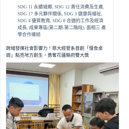
透
SDG 11 永續城鄉
,
SDG 12 責任消費及生產
,
過
SDG 17 多元夥伴關係
,
SDG 3 健康與福祉
,
遊
戲
SDG 4 優質教育
,
SDG 8 合適的工作及經濟
體
成長
,
成果專區(第二期-第二階段)
,
面相三 產
驗
學合作連結
提
升
跨域發揮社會影響力！慈大經管系首創「慢食桌
EMI
遊」點亮地方創生，勇奪花蓮縣府雙大獎
課
堂
參
與
的
互
動
策
略