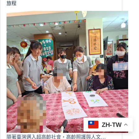
旅程
成
果
發
表
ZH-TW
隨著臺灣邁入超高齡社會，高齡照護與人文…