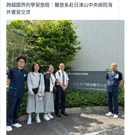
地
跨越國界的學習旅程：醫放系赴日津山中央病院海
到
外實習交流
創
新
加
值
共
創
永
續
發
展