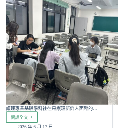
遊
戲
引
導
學
生
自
然
開
口
說
英
語
護理專業基礎學科往往是護理新鮮人面臨的…
閱讀全文
專
業
2026 年 6 月 17 日