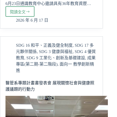
大
6月23日通識教育中心邀請具有36年教育資歷…
獎
閱讀全文
通
識
2026 年 6 月 17 日
講
座：
「校
園
SDG 16 和平、正義及健全制度
,
SDG 17 多
性
元夥伴關係
,
SDG 3 健康與福祉
,
SDG 4 優質
平
案
教育
,
SDG 9 工業化、創新及基礎建設
,
成果
例
專區(第二期-第二階段)
,
面向一 教學創新精
分
進
享」、
「情
醫管系專題計畫書發表會 展現關懷社會與健康照
感
護議題的行動力
教
育
與
社
會