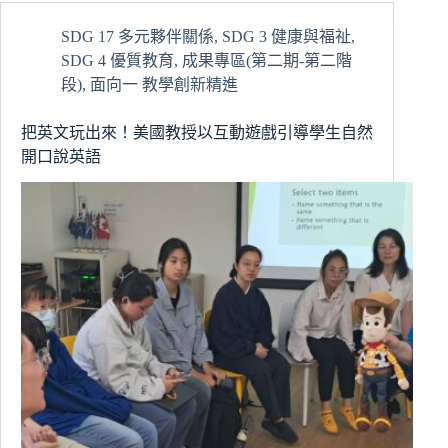
題
計
SDG 17 多元夥伴關係
,
SDG 3 健康與福祉
,
畫
SDG 4 優質教育
,
成果專區(第二期-第二階
書
發
段)
,
面向一 教學創新精進
表
會
把英文玩出來！美國教授以互動遊戲引導學生自然
展
開口說英語
現
關
懷
社
會
與
健
康
照
護
議
題
的
行