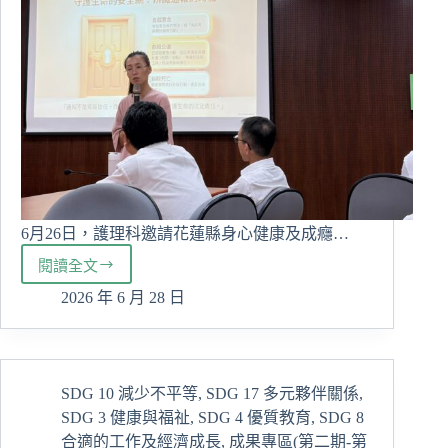
助
經
文
不
利
學
生
走
向
世
界
6月26日，護理科邀請花蓮縣身心健康及成癮…
閱讀全文
護
理
2026 年 6 月 28 日
科
攜
手
專
SDG 10 減少不平等
,
SDG 17 多元夥伴關係
,
業
SDG 3 健康與福祉
,
SDG 4 優質教育
,
SDG 8
心
理
合適的工作及經濟成長
,
成果專區(第二期-第