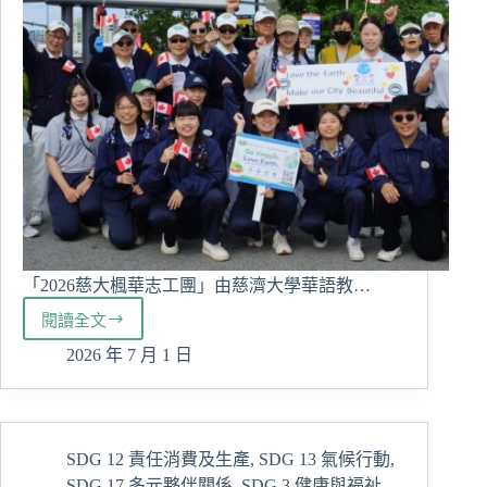
院
海
外
實
習
交
流
「2026慈大楓華志工團」由慈濟大學華語教…
閱讀全文
2026
慈
2026 年 7 月 1 日
大
楓
華
志
SDG 12 責任消費及生產
,
SDG 13 氣候行動
,
工
SDG 17 多元夥伴關係
,
SDG 3 健康與福祉
,