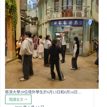
程
開
啟
職
涯
新
藍
圖
慈濟大學28位境外學生於6月13日和6月14日…
閱讀全文
城
市