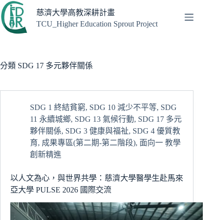
跳
慈濟大學高教深耕計畫
至
TCU_Higher Education Sprout Project
主
要
內
容
分類
SDG 17 多元夥伴關係
SDG 1 終結貧窮
,
SDG 10 減少不平等
,
SDG
11 永續城鄉
,
SDG 13 氣候行動
,
SDG 17 多元
夥伴關係
,
SDG 3 健康與福祉
,
SDG 4 優質教
育
,
成果專區(第二期-第二階段)
,
面向一 教學
創新精進
以人文為心，與世界共學：慈濟大學醫學生赴馬來
亞大學 PULSE 2026 國際交流