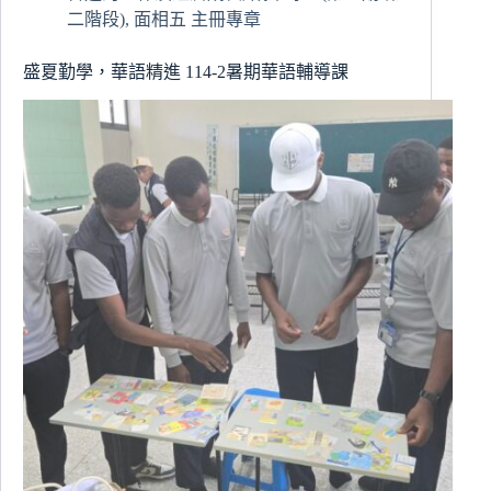
師‧
二階段)
,
面相五 主冊專章
提
升
盛夏勤學，華語精進 114-2暑期華語輔導課
教
師
心
理
危
機
辨
識
與
陪
伴
能
力