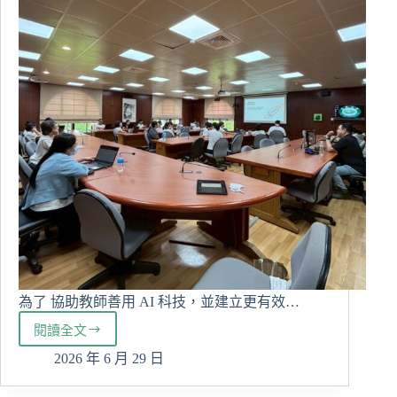
作
網
絡
為了 協助教師善用 AI 科技，並建立更有效…
閱讀全文
護
理
2026 年 6 月 29 日
科
辦