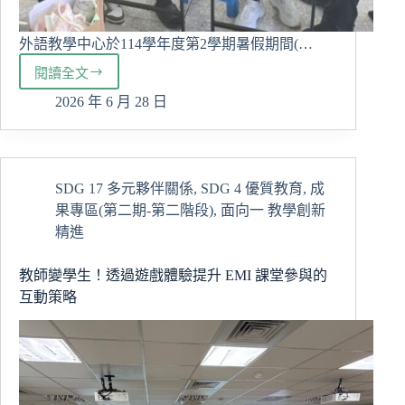
外語教學中心於114學年度第2學期暑假期間(…
閱讀全文
盛
夏
2026 年 6 月 28 日
勤
學，
華
語
SDG 17 多元夥伴關係
,
SDG 4 優質教育
,
成
精
果專區(第二期-第二階段)
,
面向一 教學創新
進
114-
精進
2
暑
教師變學生！透過遊戲體驗提升 EMI 課堂參與的
期
互動策略
華
語
輔
導
課