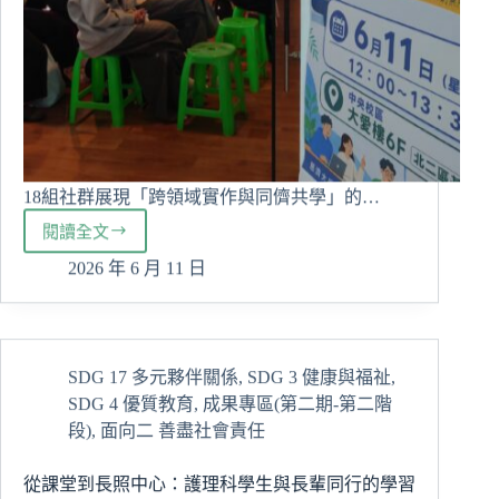
18組社群展現「跨領域實作與同儕共學」的…
閱讀全文
114-
2
2026 年 6 月 11 日
學
期
學
生
SDG 17 多元夥伴關係
,
SDG 3 健康與福祉
,
自
主
SDG 4 優質教育
,
成果專區(第二期-第二階
學
段)
,
面向二 善盡社會責任
習
社
從課堂到長照中心：護理科學生與長輩同行的學習
群