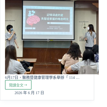
情
緒
學
習
SEL」
6月17日，醫務暨健康管理學系舉辦「 114 …
閱讀全文
醫
管
2026 年 6 月 17 日
系
專