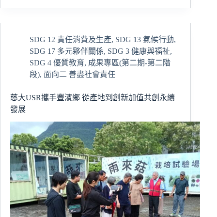
文
為
心，
與
SDG 12 責任消費及生產
,
SDG 13 氣候行動
,
世
SDG 17 多元夥伴關係
,
SDG 3 健康與福祉
,
界
共
SDG 4 優質教育
,
成果專區(第二期-第二階
學：
段)
,
面向二 善盡社會責任
慈
濟
慈大USR攜手豐濱鄉 從產地到創新加值共創永續
大
發展
學
醫
學
生
赴
馬
來
亞
大
學
PULSE