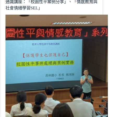
通識講座：「校園性平案例分享」、「情感教育與
管
社會情緒學習SEL」
系
首
創
「慢
食
桌
遊」
點
亮
地
方
創
生，
勇
奪
花
蓮
縣
府
雙