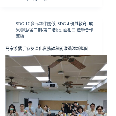
學
習
不
孤
SDG 17 多元夥伴關係
,
SDG 4 優質教育
,
成
單，
果專區(第二期-第二階段)
,
面相三 產學合作
菁
英
連結
前
輩
兒家系攜手系友深化實務課程開啟職涯新藍圖
相
扶
持