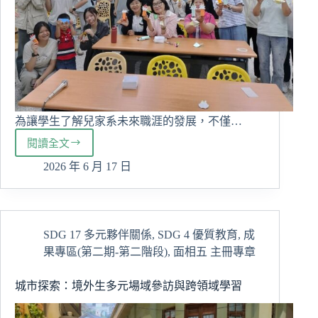
為讓學生了解兒家系未來職涯的發展，不僅…
閱讀全文
兒
家
2026 年 6 月 17 日
系
攜
手
系
SDG 17 多元夥伴關係
,
SDG 4 優質教育
,
成
友
果專區(第二期-第二階段)
,
面相五 主冊專章
深
化
實
城市探索：境外生多元場域參訪與跨領域學習
務
課