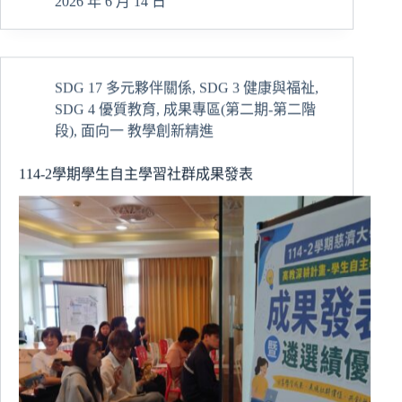
2026 年 6 月 14 日
探
索：
境
外
SDG 17 多元夥伴關係
,
SDG 3 健康與福祉
,
生
SDG 4 優質教育
,
成果專區(第二期-第二階
多
元
段)
,
面向一 教學創新精進
場
域
114-2學期學生自主學習社群成果發表
參
訪
與
跨
領
域
學
習