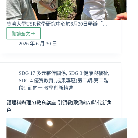
慈濟大學USR教學研究中心於6月30日舉辦「…
閱讀全文
慈
大
2026 年 6 月 30 日
USR
串
聯
跨
SDG 17 多元夥伴關係
,
SDG 3 健康與福祉
,
域
SDG 4 優質教育
,
成果專區(第二期-第二階
夥
伴
段)
,
面向一 教學創新精進
共
築
護理科辦理AI教育講座 引領教師迎向AI時代新角
食
色
物
森
林
合