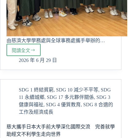
由慈濟大學學務處與全球事務處攜手舉辦的…
閱讀全文
慈
大
2026 年 6 月 29 日
原
民
生
赴
SDG 1 終結貧窮
,
SDG 10 減少不平等
,
SDG
紐
11 永續城鄉
,
SDG 17 多元夥伴關係
,
SDG 3
西
蘭
健康與福祉
,
SDG 4 優質教育
,
SDG 8 合適的
展
工作及經濟成長
開
文
慈大攜手日本大手前大學深化國際交流 完善就學
化
助經文不利學生走向世界
交