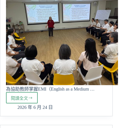
為協助教師掌握EMI（English as a Medium …
閱讀全文
教
師
2026 年 6 月 24 日
變
學
生！