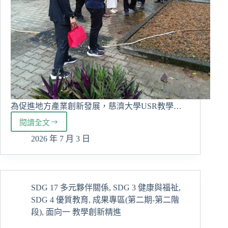
2026
國
際
交
流
為促進地方產業創新發展，慈濟大學USR教學…
閱讀全文
慈
大
2026 年 7 月 3 日
USR
攜
手
豐
SDG 17 多元夥伴關係
,
SDG 3 健康與福祉
,
濱
SDG 4 優質教育
,
成果專區(第二期-第二階
鄉
從
段)
,
面向一 教學創新精進
產