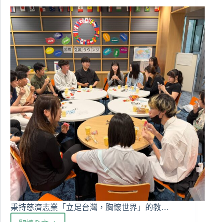
流
與
氣
候
行
動
秉持慈濟志業「立足台灣，胸懷世界」的教…