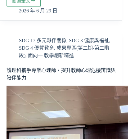
閱讀全文
慈
大
2026 年 6 月 29 日
攜
手
日
本
SDG 17 多元夥伴關係
,
SDG 3 健康與福祉
,
大
SDG 4 優質教育
,
成果專區(第二期-第二階
手
前
段)
,
面向一 教學創新精進
大
學
護理科攜手專業心理師‧提升教師心理危機辨識與
深
陪伴能力
化
國
際
交
流
完
善
就
學