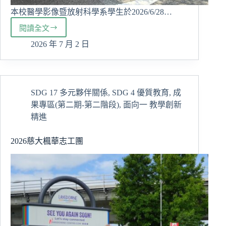
本校醫學影像暨放射科學系學生於2026/6/28…
閱讀全文
跨
越
2026 年 7 月 2 日
國
界
的
學
SDG 17 多元夥伴關係
,
SDG 4 優質教育
,
成
習
果專區(第二期-第二階段)
,
面向一 教學創新
旅
程：
精進
醫
放
2026慈大楓華志工團
系
赴
日
津
山
中
央
病