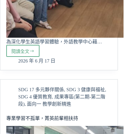
動
力
為深化學生英語學習體驗，外語教學中心藉…
閱讀全文
把
英
2026 年 6 月 17 日
文
玩
出
來！
SDG 17 多元夥伴關係
,
SDG 3 健康與福祉
,
美
SDG 4 優質教育
,
成果專區(第二期-第二階
國
教
段)
,
面向一 教學創新精進
授
以
專業學習不孤單，菁英前輩相扶持
互
動