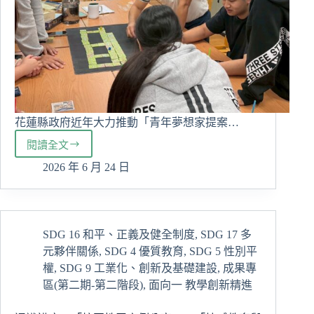
花蓮縣政府近年大力推動「青年夢想家提案…
閱讀全文
跨
域
2026 年 6 月 24 日
發
揮
社
會
SDG 16 和平、正義及健全制度
,
SDG 17 多
影
元夥伴關係
,
SDG 4 優質教育
,
SDG 5 性別平
響
力！
權
,
SDG 9 工業化、創新及基礎建設
,
成果專
慈
區(第二期-第二階段)
,
面向一 教學創新精進
大
經