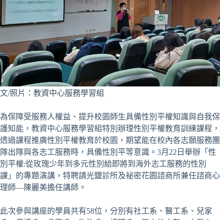
文/照片：教資中心服務學習組
為保障受服務人權益、提升校園師生具備性別平權知識與自我保
護知能，教資中心服務學習組特別辦理性別平權教育訓練課程，
透過課程推廣性別平權教育於校園，期望能在校內各志願服務團
隊出隊與各志工服務時，具備性別平等意識。3月22日舉辦「性
別平權:從玫瑰少年到多元性別給即將到海外志工服務的性別
課」的專題演講，特聘請光鹽診所及祕密花園諮商所兼任諮商心
理師—陳麗美擔任講師。
此次參與講座的學員共有58位，分別有社工系、醫工系、兒家