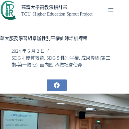
跳
慈濟大學高教深耕計畫
至
TCU_Higher Education Sprout Project
主
要
內
容
慈大服務學習組舉辦性別平權訓練培訓課程
2024 年 5 月 2 日
SDG 4 優質教育
,
SDG 5 性別平權
,
成果專區(第二
期-第一階段)
,
面向四 承擔社會使命