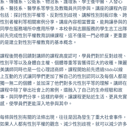
系、傳播系、公衛系、物治系、護理系、學士後中醫、人發心
系、醫技系、醫學系等學生及教職員共同參與。講座的課程內容
包括：探討性別平權等、反對性別歧視、講解性別刻板印象、跨
性別者權利等相關案例分享。講座內容相當豐富，能夠讓參與的
同學在服務場所中應用所學。本校參與志願服務的學生志工出隊
前先完成性別平權教育訓練課程，這不僅是一門必修課，更重要
的是建立對性別平權教育的基本概念。
課程後問卷回饋對講師的課程高度認可，學員們對於反對歧視、
性別平等以及身體自主權、個體尊重等皆獲得巨大的收穫。陳麗
美講師同時也是一位心理諮商師，課程開始前先透過Slido以線
上互動的方式讓同學們更加了解自己的性別認同以及每個人都是
獨一無二的個體，並加深了他們對多元性別平等的理解。講師在
課程中除了舉出社會上的案例，還融入了自己的生命經驗和故
事，與同學們分享。這樣的舉例，讓課程更貼近生活、更具充實
感，使學員們更能深入地參與其中。
每條與性別有關的法條出現，往往是因為發生了重大社會事件，
如果人人都有性別平權的觀念、減少性別歧視，就可以減少許多