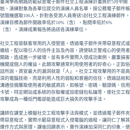
臺灣學術網路防範惡意電子郵件社交工程演練計畫將於5月中開
始，演練對象為各單位提交的演練人員名單，按公務電子郵件帳
號隨機選取100人，針對各受測人員寄送5封社交工程演練郵件，
演練目標為郵件開啟率低於10%（含），點閱率低於6%
（含）。演練成果報告將函送各演練單位。
社交工程是駭客常用的入侵管道，透過電子郵件夾帶惡意程式或
連結，配以吸引人的信件主旨及內容，誘使缺乏警戒心的使用者
開啟，造成進一步破壞，並有多件實際入侵成功案例，嚴重損害
機關或個人的權益。此類攻擊通常利用使用者的好奇心，正如俗
話所說，資安最大的漏洞就是「人」。社交工程攻擊用的不是高
深的電腦技術，而是利用人性的弱點和普遍的信任，透過話術和
溝通伎倆獲取使用者的敏感資訊，如帳號、密碼、驗證碼、信用
卡號、特定網站或系統的存取權或加密錢包私鑰等，使社交工程
攻擊成為一種低門檻卻能造成巨大損失的攻擊手法。
講師在課堂上模擬社交工程攻擊手法與模式，並透過電子郵件夾
帶惡意程式，實際示範惡意程式入侵電腦的過程，讓同仁了解其
運作方式與原理。課後回饋表示，實作演練加深同仁的印象，使