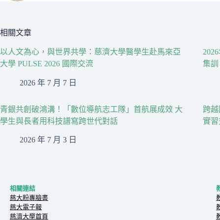
相關文章
以人文為心，與世界共學：慈濟大學醫學生赴馬來亞
20
大學 PULSE 2026 國際交流
集訓
2026 年 7 月 7 日
青銀共創破鴻溝！「數位導航志工隊」首航展成效 大
跨越
學生與長者用科技譜寫跨世代對話
實習
2026 年 7 月 3 日
相關連結
慈大粉專臉書
慈大電子報
慈濟大學首頁