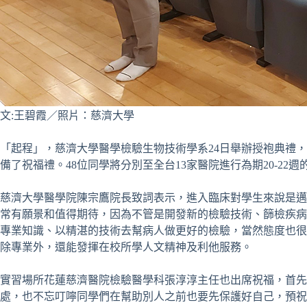
文:王碧霞／照片：慈濟大學
「起程」，慈濟大學醫學檢驗生物技術學系24日舉辦授袍典禮
備了祝福禮。48位同學將分別至全台13家醫院進行為期20-2
慈濟大學醫學院陳宗鷹院長致詞表示，進入臨床對學生來說是邁入
常有願景和值得期待，因為不管是開發新的檢驗技術、篩檢疾病
專業知識、以精湛的技術去幫病人做更好的檢驗，當然態度也很
除專業外，還能發揮在校所學人文精神及利他服務。
實習場所花蓮慈濟醫院檢驗醫學科張淳淳主任也出席祝福，首
處，也不忘叮嚀同學們在幫助別人之前也要先保護好自己，預