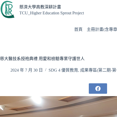
跳
慈濟大學高教深耕計畫
至
TCU_Higher Education Sprout Project
主
要
內
首頁
主冊計畫(含專章
容
慈大醫技系授袍典禮 用愛和檢驗專業守護世人
2024 年 7 月 30 日
SDG 4 優質教育
,
成果專區(第二期-第