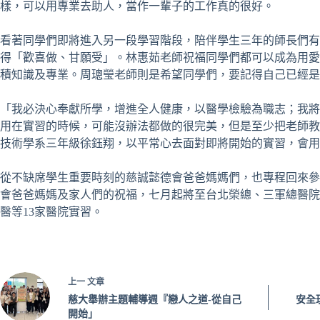
樣，可以用專業去助人，當作一輩子的工作真的很好。
看著同學們即將進入另一段學習階段，陪伴學生三年的師長們有
得「歡喜做、甘願受」。林惠茹老師祝福同學們都可以成為用愛
積知識及專業。周璁瑩老師則是希望同學們，要記得自己已經
「我必決心奉獻所學，增進全人健康，以醫學檢驗為職志；我將
用在實習的時候，可能沒辦法都做的很完美，但是至少把老師教
技術學系三年級徐鈺翔，以平常心去面對即將開始的實習，會用
從不缺席學生重要時刻的慈誠懿德會爸爸媽媽們，也專程回來參
會爸爸媽媽及家人們的祝福，七月起將至台北榮總、三軍總醫院
醫等13家醫院實習。
上一
文章
慈大舉辦主題輔導週『戀人之道-從自己
安全
開始」