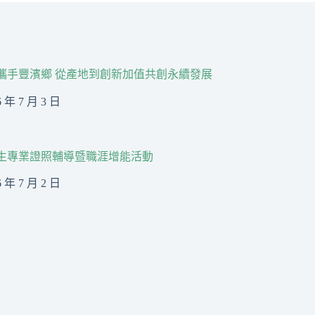
R攜手豐濱鄉 從產地到創新加值共創永續發展
6 年 7 月 3 日
生專業證照輔導暨職涯增能活動
6 年 7 月 2 日