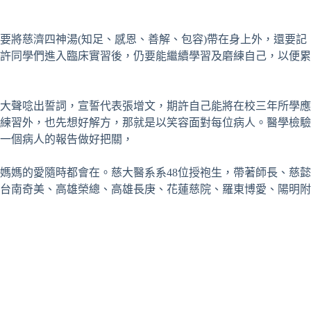
要將慈濟四神湯(知足、感恩、善解、包容)帶在身上外，還要記
許同學們進入臨床實習後，仍要能繼續學習及磨練自己，以便累
大聲唸出誓詞，宣誓代表張增文，期許自己能將在校三年所學應
練習外，也先想好解方，那就是以笑容面對每位病人。醫學檢驗
一個病人的報告做好把關，
媽媽的愛隨時都會在。慈大醫系系48位授袍生，帶著師長、慈懿
台南奇美、高雄榮總、高雄長庚、花蓮慈院、羅東博愛、陽明附