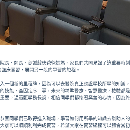
，院長、師長、慈誠懿德爸爸媽媽、家長們共同見證了這重要時
2週的臨床實習，展開另一段的學習的旅程。
一個新的里程碑，因為可以去醫院真正應證學校所學的知識。Co
的技能，基因定序…等，未來的精準醫療、智慧醫療，檢驗都是
重要。温蕙甄學務長說，相信同學們都懷著興奮的心情，因為終
先恭喜同學們已取得進入職場，學習如何用所學的知識去幫助人
祝大家可以順順利利完成實習，希望大家在實習過程可以體會當