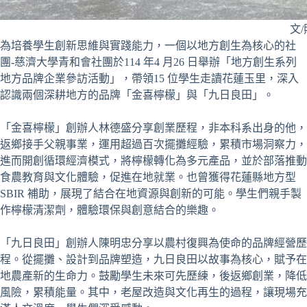
文
為培養學生創新思維與實踐能力，一個以地方創生為核心的社
團-慈濟大學青和會社團於114 年4 月26 日舉辦「地方創生系列
地方品牌企業參訪活動」，帶領15 位學生走讀花蓮玉里，深入
認識兩個深耕地方的品牌「金喜檸檬」與「九日良田」。
「金喜檸檬」創辦人林德盛分享創業歷程，非本科系出身的他，
返鄉接手父親事業，運用超過百次擺攤經驗，累積市場洞察力，
進而開創循環經濟模式，將檸檬轉化為多元產品，並於部落推動
食農教育與文化體驗，促進在地就業。也曾獲得花蓮縣地方型
SBIR 補助，展現了結合在地資源與創新的可能。學生們親手製
作檸檬清潔劑，體驗環保與創意結合的樂趣。
「九日良田」創辦人陳明忠分享以農村復興為使命的品牌經營歷
程。從擺攤、設計到品牌塑造，九日良田以故事為核心，賦予在
地農產新的生命力。鼓勵學生未來可先歷練，後返鄉創業，降低
風險，累積能量。其中，老屋改造與文化再生的過程，讓現場充