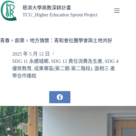
跳
慈濟大學高教深耕計畫
至
TCU_Higher Education Sprout Project
主
要
內
容
青春 × 創業 × 地方情懷：青和會社團學會與土地共好
2025 年 5 月 12 日
SDG 11 永續城鄉
,
SDG 12 責任消費及生產
,
SDG 4
優質教育
,
成果專區(第二期-第二階段)
,
面相三 產
學合作連結