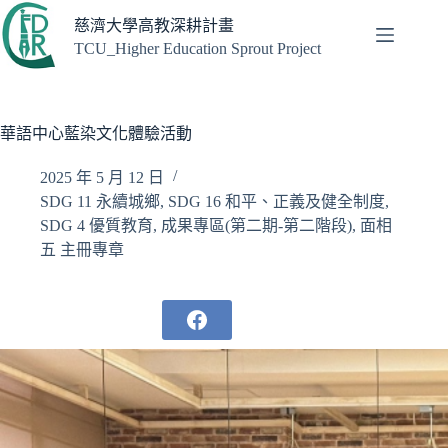
跳
慈濟大學高教深耕計畫
至
TCU_Higher Education Sprout Project
主
要
內
容
華語中心藍染文化體驗活動
2025 年 5 月 12 日
SDG 11 永續城鄉
,
SDG 16 和平、正義及健全制度
,
SDG 4 優質教育
,
成果專區(第二期-第二階段)
,
面相
五 主冊專章