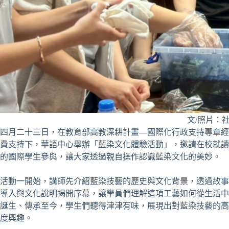
文/照片：
四月二十三日，在教育部高教深耕計畫—國際化行政支持專章經
費支持下，華語中心舉辦「藍染文化體驗活動」，邀請在校就讀
的國際學生參與，讓大家透過親自操作認識藍染文化的美妙。
活動一開始，講師先介紹藍染技藝的歷史與文化背景，透過故事
導入與文化說明揭開序幕，讓學員們理解這項工藝如何從生活中
誕生、傳承至今，學生們聽得津津有味，展現出對藍染技藝的高
度興趣。