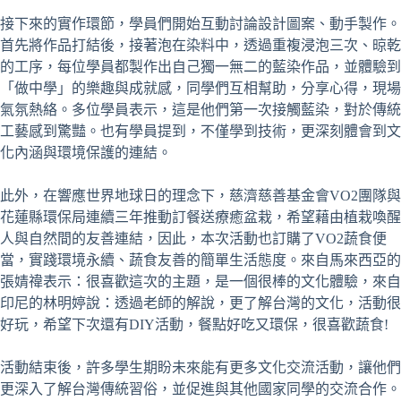
接下來的實作環節，學員們開始互動討論設計圖案、動手製作。
首先將作品打結後，接著泡在染料中，透過重複浸泡三次、晾乾
的工序，每位學員都製作出自己獨一無二的藍染作品，並體驗到
「做中學」的樂趣與成就感，同學們互相幫助，分享心得，現場
氣氛熱絡。多位學員表示，這是他們第一次接觸藍染，對於傳統
工藝感到驚豔。也有學員提到，不僅學到技術，更深刻體會到文
化內涵與環境保護的連結。
此外，在響應世界地球日的理念下，慈濟慈善基金會VO2團隊與
花蓮縣環保局連續三年推動訂餐送療癒盆栽，希望藉由植栽喚醒
人與自然間的友善連結，因此，本次活動也訂購了VO2蔬食便
當，實踐環境永續、蔬食友善的簡單生活態度。來自馬來西亞的
張婧禕表示：很喜歡這次的主題，是一個很棒的文化體驗，來自
印尼的林明婷說：透過老師的解說，更了解台灣的文化，活動很
好玩，希望下次還有DIY活動，餐點好吃又環保，很喜歡蔬食!
活動結束後，許多學生期盼未來能有更多文化交流活動，讓他們
更深入了解台灣傳統習俗，並促進與其他國家同學的交流合作。