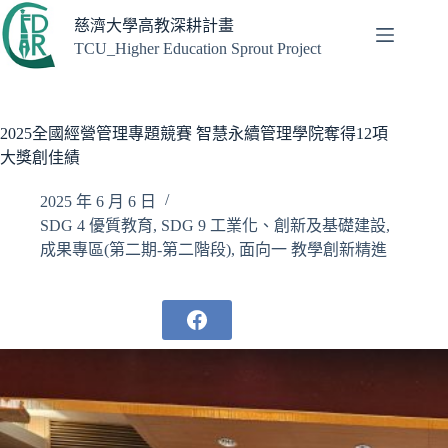
跳
慈濟大學高教深耕計畫
至
TCU_Higher Education Sprout Project
主
要
內
容
2025全國經營管理專題競賽 智慧永續管理學院奪得12項
大獎創佳績
2025 年 6 月 6 日
SDG 4 優質教育
,
SDG 9 工業化、創新及基礎建設
,
成果專區(第二期-第二階段)
,
面向一 教學創新精進