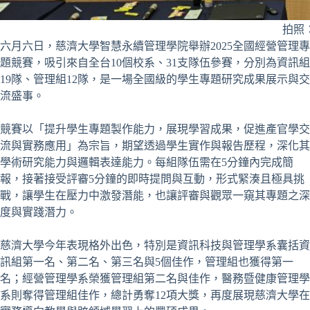
拍照
六月六日，慈濟大學智慧永續管理學院舉辦2025全國經營管理專
題競賽，吸引來自全台10個校系、31支隊伍參賽，分別為資訊組
19隊、管理組12隊，是一場全國級的學生專題研究成果展示與交
流盛事。
競賽以「提升學生專題製作能力，展現學習成果，促進產官學交
流與實務應用」為宗旨，期望透過學生實作與報告歷程，深化其
學術研究能力與邏輯表達能力。每組隊伍需在5分鐘內完成簡
報，接著接受評審5分鐘的即時提問與互動，形式緊湊且極具挑
戰，讓學生在壓力中激發潛能，也讓評審與觀眾一窺其專題之深
度與實踐潛力。
慈濟大學今年表現格外出色，特別是資訊科技與管理學系囊括資
訊組第一名、第二名、第三名與5個佳作，管理組也獲得第一
名；經營管理學系榮獲管理組第二名與佳作，醫務暨健康管理學
系則奪得管理組佳作，總計勇奪12項大獎，再度展現慈濟大學在