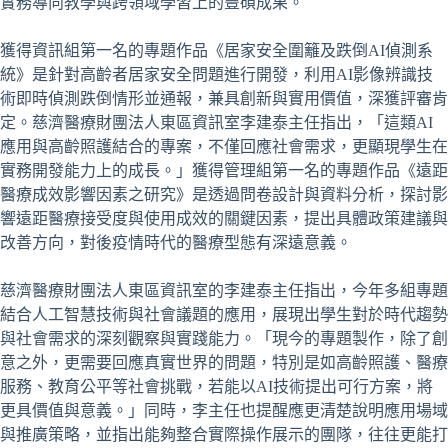
實務導向教學與跨領域學習上的豐碩成果。
獲得資訊組第一名的專題作品《居家安全圍籬及跌倒AI偵測系
統》是針對高齡者居家安全問題進行開發，利用AI影像辨識技
術即時偵測跌倒情形並通報，兼具創新與實用價值，深獲評審肯
定。慈濟醫療財團法人東區資訊室李建泰主任指出，「這類AI
應用與高齡照護結合的專案，不僅回應社會需求，更顯現學生在
實務開發能力上的成長。」獲得管理組第一名的專題作品《遠距
醫療成效影響因素之研究》是透過問卷設計與資料分析，探討影
響遠距醫療接受度與使用成效的關鍵因素，提出具體政策建議與
改善方向，對後疫情時代的醫療型態有深遠意義。
慈濟醫療財團法人東區資訊室的李建泰主任指出，今年多組專題
結合人工智慧技術與社會議題的應用，展現出學生對於時代趨勢
與社會需求的深刻觀察與實踐能力。「現今的專題製作，除了創
意之外，更需要回應真實世界的問題，特別是如高齡照護、醫療
服務、教育公平等社會挑戰，若能以AI技術提出可行方案，將
更具價值與意義。」同時，李主任也提醒應更清楚說明應用場域
與推廣策略，並指出能夠整合實際操作展示的團隊，往往更能打