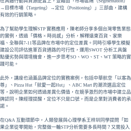
在具體行動與資源配置上，並藉由「市場區隔（Segmentation）
→目標市場（Targeting）→定位（Positioning）」三部曲，建構
有效的行銷策略。
為了幫助學生理解STP 實務應用，陳老師分享多個台灣零售業態
的實例，透過「價格 × 時尚感」分析，解釋遠東百貨、家樂
福、全聯與7-11等品牌在市場中的定位差異。同時引導學生模擬
建設公司評估進軍百貨通路的可行性，運用SWOT 分析工具盤
點優劣勢與環境機會，進一步思考SO、WO、ST、WT 策略的實
踐可能。
此外，講座也涵蓋品牌定位的實務案例，包括中華航空「以客為
尊」、Pizza Hut「就愛一起Hut」、ABC Mart 的潮流選品定位
等，說明企業如何透過差異化價值，在競爭激烈的市場中建立品
牌認同。陳經理提醒，定位不只是口號，而是企業對消費者的承
諾。
在Q&A 互動環節中，人類發展與心理學系王梓圳同學提問「如
果企業從零開始，完整做一輪STP分析需要多長時間？又需投入