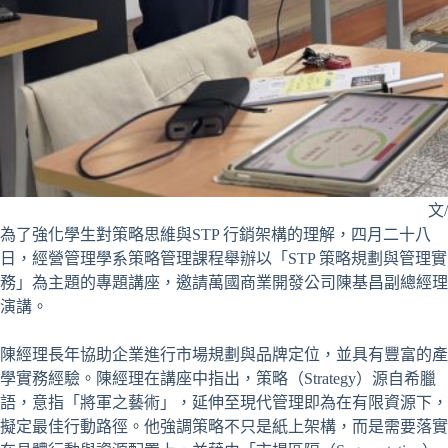
文
為了強化學生對策略思維與STP 行銷架構的理解，四月二十八
日，經營管理學系策略管理課程舉辦以「STP 策略規劃與管理實
務」為主題的專題講座，邀請萬國商業開發公司陳基昌副總經理
演講。
陳經理長年協助企業進行市場規劃與品牌定位，並具有豐富的產
學實務經驗。陳經理在講座中指出，策略（Strategy）源自希臘
語，意指「將軍之藝術」，延伸至現代管理即為在有限資源下，
擬定最佳行動路徑。他強調策略不只是紙上架構，而是需要落實