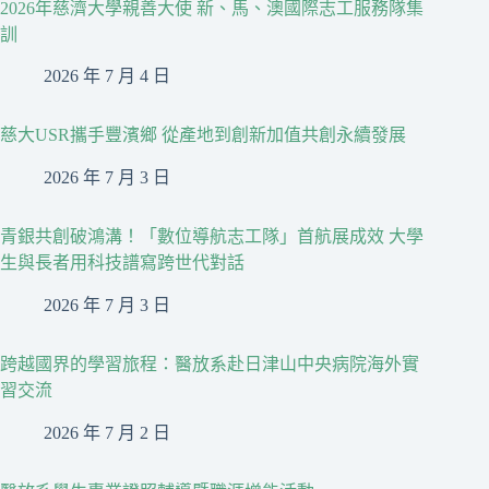
2026年慈濟大學親善大使 新、馬、澳國際志工服務隊集
訓
2026 年 7 月 4 日
慈大USR攜手豐濱鄉 從產地到創新加值共創永續發展
2026 年 7 月 3 日
青銀共創破鴻溝！「數位導航志工隊」首航展成效 大學
生與長者用科技譜寫跨世代對話
2026 年 7 月 3 日
跨越國界的學習旅程：醫放系赴日津山中央病院海外實
習交流
2026 年 7 月 2 日