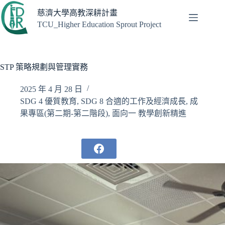
跳
慈濟大學高教深耕計畫
至
TCU_Higher Education Sprout Project
主
要
內
容
STP 策略規劃與管理實務
2025 年 4 月 28 日
SDG 4 優質教育
,
SDG 8 合適的工作及經濟成長
,
成
果專區(第二期-第二階段)
,
面向一 教學創新精進