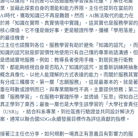
源可以運用，特別是可以透過服務學習探索花蓮、了解在地產
業，並藉此探索自身的潛能和能力界限。主任也提到在當前的
AI時代，獲取知識已不再是難題。然而，AI無法取代的能力在
於將「知識在實際、真實情境中實踐」，這其實也是服務學習的
核心價值，它不僅是做好事，更是驗證所學，彌補「學用落差」
的最佳機會。
江主任也提醒到各位，服務學習有助於避免「知識的詛咒」，而
知識的詛咒就是即習慣性地使用只有自己懂的專業術語溝通，但
是透過實地服務，例如：教導長者使用手機、對居民進行衛教
等，都能夠檢視自身是否陷入了知識的詛咒，並重新訓練將抽象
概念具像化、以他人能理解的方式表達的能力。而關於服務其實
有分成三種層次，第一層「志願服務」，這是最基本的，就是著
重在時數或證明而已，與專業關聯性不高，主要提供勞務；第二
層「服務學習」，在服務中實踐所學，並透過「反思」得知自己
真正學到了東西；最後一層也是大學生該學習的「大學社會責任
（USR)」，結合科系專業，到社區進行驗證並共同設計解決方
案，通常以聯合國SDGs永續發展目標作為評估貢獻的指標。
接著江主任也分享，如何規劃一場真正有意義且有影響力的服