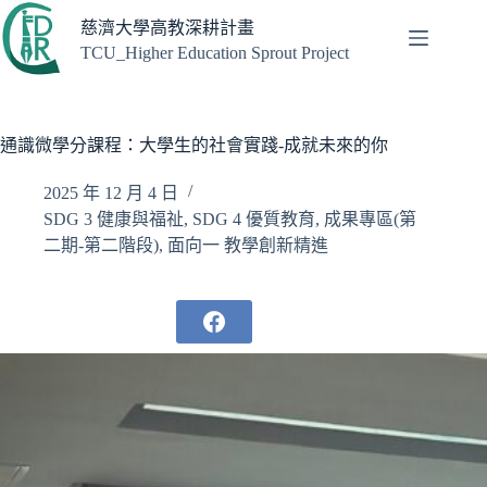
跳
慈濟大學高教深耕計畫
至
TCU_Higher Education Sprout Project
主
要
內
容
通識微學分課程：大學生的社會實踐-成就未來的你
2025 年 12 月 4 日
SDG 3 健康與福祉
,
SDG 4 優質教育
,
成果專區(第
二期-第二階段)
,
面向一 教學創新精進