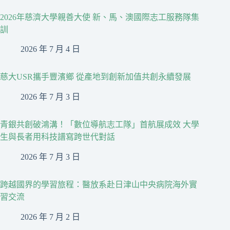
2026年慈濟大學親善大使 新、馬、澳國際志工服務隊集
訓
2026 年 7 月 4 日
慈大USR攜手豐濱鄉 從產地到創新加值共創永續發展
2026 年 7 月 3 日
青銀共創破鴻溝！「數位導航志工隊」首航展成效 大學
生與長者用科技譜寫跨世代對話
2026 年 7 月 3 日
跨越國界的學習旅程：醫放系赴日津山中央病院海外實
習交流
2026 年 7 月 2 日