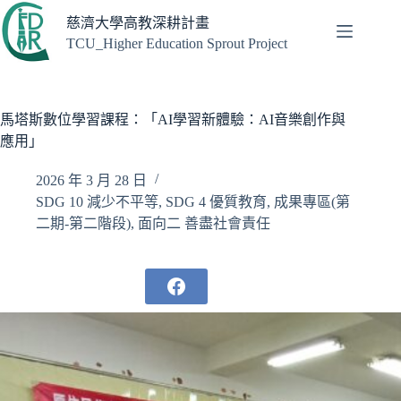
跳
慈濟大學高教深耕計畫
至
TCU_Higher Education Sprout Project
主
要
內
容
馬塔斯數位學習課程：「AI學習新體驗：AI音樂創作與
應用」
2026 年 3 月 28 日
SDG 10 減少不平等
,
SDG 4 優質教育
,
成果專區(第
二期-第二階段)
,
面向二 善盡社會責任