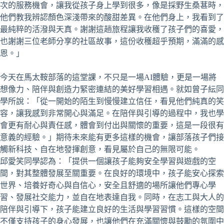
次的服務機會，讓我從孩子身上學到很多，像是採野生桑葚時，
他們教我辨認顏色深淺帶來的酸甜差異。在他們身上，我看到了
最純粹的活潑與天真。謝謝這趟旅程讓我收穫了孩子們的喜愛，
也謝謝三位老師分享的社區故事，這份收穫超乎預期，滿滿的感
恩。」
今天在馬太鞍部落的這堂課，不只是一場AI體驗，更是一場將
想像力、陪伴與創造力緊密連結的美好學習相遇。就如曾子紜同
學所說：「從一開始的陌生到慢慢建立信任，看見他們純真的笑
容，讓我感到非常開心與滿足。在陪伴與引導的過程中，我也學
會更有耐心與責任感，體會到付出與關懷的重要，這是一段很有
意義的經驗。」期待未來能有更多這樣的機會，讓部落孩子們接
觸新科技、自在地發揮創意，看見屬於自己的無限可能。
邱愛笑同學認為：「提供一個讓孩子能夠安全學習與遊戲的空
間，對其整體發展至關重要。在良好的環境中，孩子能安心探索
世界、培養好奇心與自信心，安全且舒適的場所讓他們專心學
習、發展社交能力，並自在地表達自我。同時，在志工與大人的
陪伴與引導下，孩子能建立良好的生活與學習習慣。這樣的空間
不僅支持孩子的身心發展，也讓他們在充滿關懷與鼓勵的氛圍中