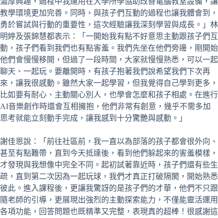
濃厚興趣，過程中我運用在大學所學協助改善電腦教室設備，讓
教學環境更加完善。同時，與孩子們互動的過程也讓我體會到，
勇於嘗試與行動的重要性，這次經驗讓我深刻學習與成長。」林
明婷及張錦慧都表示：「一開始我有點不好意思主動跟孩子們互
動，孩子們看到我們也有點害羞。我們先坐在他們旁邊，剛開始
他們會慢慢移開，但過了一段時間，大家就慢慢熟悉，可以一起
聊天、一起玩。要離開時，有孩子抱著我們說希望我們下次再
來，讓我很感動。雖然大家一起學習，但我覺得自己學到更多，
比如要有耐心、主動關心別人，也學會怎麼和孩子相處。在進行
AI音樂創作時還會互相擁抱，他們非常有創意，幾乎不需多加
思考就能立刻動手完成，讓我感到十分驚艷與感動。」
謝佳恩說：「前往社區前，我一直以為部落的孩子都會很外向、
甚至有點難帶，直到今天抵達後，看到他們躲起來的害羞模樣，
才發現與我想像中完全不同。起初試著靠近時，孩子們還有些生
疏，直到第二次因為一起玩球，我們才真正打破隔閡，開始熟悉
彼此。進入課程後，更讓我驚訝的是孩子們的才華，他們不只跟
隨老師的引導，更展現出強烈的主動探索能力，不僅能靈活運用
各項功能，回答問題也既精準又完整，表現真的超棒！很感謝這