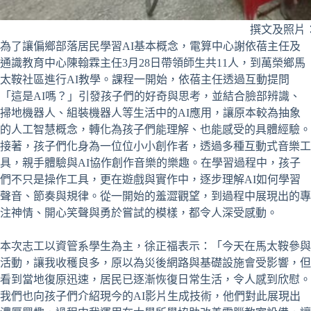
撰文及照片
為了讓偏鄉部落居民學習AI基本概念，電算中心謝依蓓主任及
通識教育中心陳翰霖主任3月28日帶領師生共11人，到萬榮鄉馬
太鞍社區進行AI教學。課程一開始，依蓓主任透過互動提問
「這是AI嗎？」引發孩子們的好奇與思考，並結合臉部辨識、
掃地機器人、組裝機器人等生活中的AI應用，讓原本較為抽象
的人工智慧概念，轉化為孩子們能理解、也能感受的具體經驗。
接著，孩子們化身為一位位小小創作者，透過多種互動式音樂工
具，親手體驗與AI協作創作音樂的樂趣。在學習過程中，孩子
們不只是操作工具，更在遊戲與實作中，逐步理解AI如何學習
聲音、節奏與規律。從一開始的羞澀觀望，到過程中展現出的專
注神情、開心笑聲與勇於嘗試的模樣，都令人深受感動。
本次志工以資管系學生為主，徐正福表示：「今天在馬太鞍參與
活動，讓我收穫良多，原以為災後網路與基礎設施會受影響，但
看到當地復原迅速，居民已逐漸恢復日常生活，令人感到欣慰。
我們也向孩子們介紹現今的AI影片生成技術，他們對此展現出