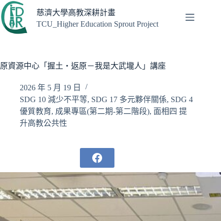
跳
慈濟大學高教深耕計畫
至
TCU_Higher Education Sprout Project
主
要
內
容
原資源中心「握土‧返原－我是大武壠人」講座
2026 年 5 月 19 日
SDG 10 減少不平等
,
SDG 17 多元夥伴關係
,
SDG 4
優質教育
,
成果專區(第二期-第二階段)
,
面相四 提
升高教公共性