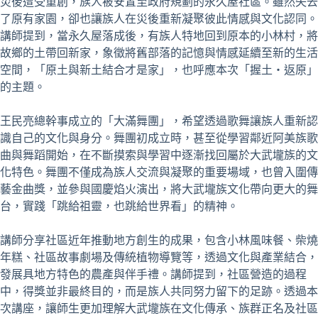
災後遭受重創，族人被安置至政府規劃的永久屋社區。雖然失去
了原有家園，卻也讓族人在災後重新凝聚彼此情感與文化認同。
講師提到，當永久屋落成後，有族人特地回到原本的小林村，將
故鄉的土帶回新家，象徵將舊部落的記憶與情感延續至新的生活
空間，「原土與新土結合才是家」，也呼應本次「握土‧返原」
的主題。
王民亮總幹事成立的「大滿舞團」，希望透過歌舞讓族人重新認
識自己的文化與身分。舞團初成立時，甚至從學習鄰近阿美族歌
曲與舞蹈開始，在不斷摸索與學習中逐漸找回屬於大武壠族的文
化特色。舞團不僅成為族人交流與凝聚的重要場域，也曾入圍傳
藝金曲獎，並參與國慶焰火演出，將大武壠族文化帶向更大的舞
台，實踐「跳給祖靈，也跳給世界看」的精神。
講師分享社區近年推動地方創生的成果，包含小林風味餐、柴燒
年糕、社區故事劇場及傳統植物導覽等，透過文化與產業結合，
發展具地方特色的農產與伴手禮。講師提到，社區營造的過程
中，得獎並非最終目的，而是族人共同努力留下的足跡。透過本
次講座，讓師生更加理解大武壠族在文化傳承、族群正名及社區