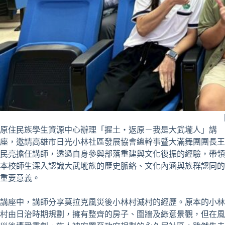
原住民族學生資源中心辦理「握土‧返原－我是大武壠人」講
座，邀請高雄市日光小林社區發展協會總幹事暨大滿舞團團長王
民亮擔任講師，透過自身參與部落重建與文化復振的經驗，帶領
本校師生深入認識大武壠族的歷史脈絡、文化內涵與族群認同的
重要意義。
講座中，講師分享莫拉克風災後小林村滅村的經歷。原本的小林
村由日治時期規劃，擁有整齊的房子、圍牆及綠意景觀，但在風