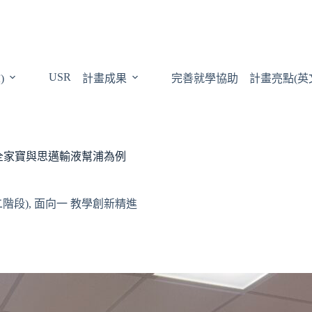
USR
)
計畫成果
完善就學協助
計畫亮點(英
全家寶與思邁輸液幫浦為例
二階段)
,
面向一 教學創新精進