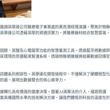
邀請英華達公司醫療電子事業處的黃亮澄經理演講，聚焦於物聯
英華達公司憑藉深厚的資通訊實力，將醫療器材結合智慧雲端，
固醇、尿酸及心電圖等功能的智慧量測工具，透過藍牙將數據即
床環境的思邁輸液幫浦系統，透過物聯網連線將給藥數據回傳至
訊體系的相容性。英華達在開發過程中，不僅解決了硬體微型化
的面，展現出數據整合的核心競爭力。
據轉化為有價值的健康決策。隨著AI演算法的介入，遠距照護
套具備國際水準的技術解決方案，讓我們體悟到科技的溫度在於