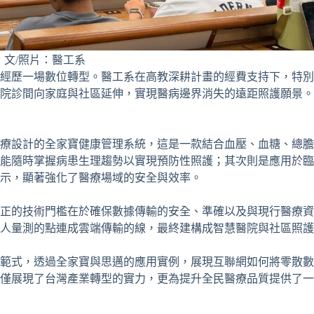
文/照片：醫工系
經歷一場數位轉型。醫工系在高教深耕計畫的經費支持下，特別
院診間向家庭與社區延伸，實現醫病邊界消失的遠距照護願景。
療設計的全家寶健康管理系統，這是一款結合血壓、血糖、總膽
能隨時掌握病患生理趨勢以實現預防性照護；其次則是應用於臨
示，顯著強化了醫療場域的安全與效率。
正的技術門檻在於確保數據傳輸的安全、準確以及與現行醫療資
人量測的點連成雲端傳輸的線，最終建構成智慧醫院與社區照護
範式，透過全家寶與思邁的應用實例，展現互聯網如何將零散數
僅展現了台灣產業轉型的實力，更為提升全民醫療品質提供了一