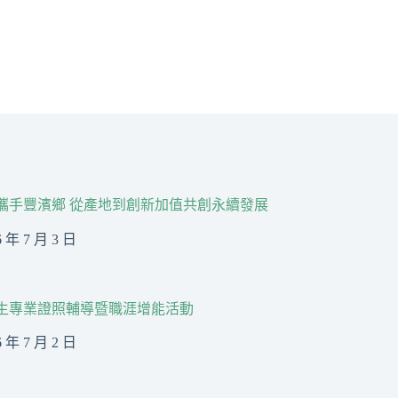
R攜手豐濱鄉 從產地到創新加值共創永續發展
6 年 7 月 3 日
生專業證照輔導暨職涯增能活動
6 年 7 月 2 日