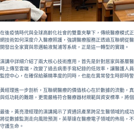
在後疫情時代與全球高齡化社會的雙重夾擊下，傳統醫療模式正
網技術如何深度介入醫療照護，強調醫療服務正透過互聯網從醫
開發出全家寶與思邁輸液幫浦等系統，正是這一轉型的實踐。
演講中詳細介紹了兩大核心技術應用，首先是針對居家與基層醫
時上傳至雲端，改變了過去病患手寫紀錄的低效率，讓醫護人員
監控中心，在確保給藥精準度的同時，也能在異常發生時即時警
黃經理進一步剖析，互聯網醫療的價值核心在於數據的流動，真
與低功耗的難題，更需嚴格符合醫療器材規範與資安標準，將個
最後，黃亮澄經理的演講揭示了資通訊產業跨足生醫領域的成功
將從數據監測走向風險預測，英華達在醫療電子領域的佈局，不
守護生命。