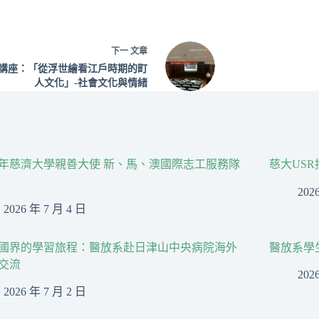
下一
文章
講座：「從浮世繪看江戶時期的町
人文化」-社會文化與情緒
26年慈濟大學親善大使 新、馬、澳國際志工服務隊
慈大US
202
2026 年 7 月 4 日
國界的學習旅程：醫放系赴日津山中央病院海外
醫放系學
交流
202
2026 年 7 月 2 日