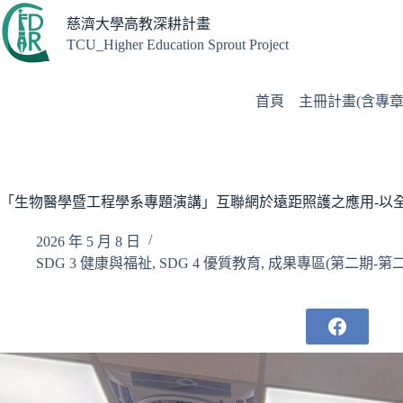
跳
慈濟大學高教深耕計畫
至
TCU_Higher Education Sprout Project
主
要
內
首頁
主冊計畫(含專章
容
「生物醫學暨工程學系專題演講」互聯網於遠距照護之應用-以
2026 年 5 月 8 日
SDG 3 健康與福祉
,
SDG 4 優質教育
,
成果專區(第二期-第