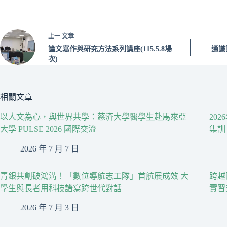
上一
文章
論文寫作與研究方法系列講座(115.5.8場
通識
次)
相關文章
以人文為心，與世界共學：慈濟大學醫學生赴馬來亞
20
大學 PULSE 2026 國際交流
集訓
2026 年 7 月 7 日
青銀共創破鴻溝！「數位導航志工隊」首航展成效 大
跨越
學生與長者用科技譜寫跨世代對話
實習
2026 年 7 月 3 日