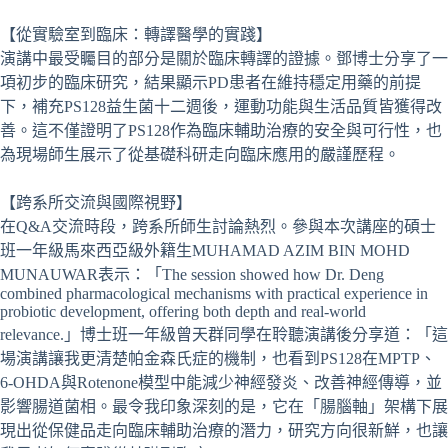
【從實驗室到臨床：轉譯醫學的實踐】
演講中最受矚目的部分是關於臨床轉譯的證據。鄧博士分享了一
項初步的臨床研究，結果顯示PD患者在維持穩定用藥的前提
下，補充PS128益生菌十二週後，運動功能與生活品質皆獲得改
善。這不僅證明了PS128作為臨床輔助治療的安全與可行性，也
為現場師生展示了從基礎科研走向臨床應用的嚴謹歷程。
【跨系所交流與國際視野】
在Q&A交流時段，跨系所師生討論熱烈。參與本次講座的碩士
班一年級馬來西亞級外籍生MUHAMAD AZIM BIN MOHD
MUNAUWAR表示：「The session showed how Dr. Deng
combined pharmacological mechanisms with practical experience in
probiotic development, offering both depth and real-world
relevance.」博士班一年級曾天群同學在聆聽演講後分享道：「這
場演講讓我更清楚帕金森氏症的機制，也看到PS128在MPTP、
6-OHDA與Rotenone模型中能減少神經發炎、改善神經傳導，並
影響腸道菌相。最令我印象深刻的是，它在「腸腦軸」架構下展
現出從保健品走向臨床輔助治療的潛力，研究方向很新鮮，也讓