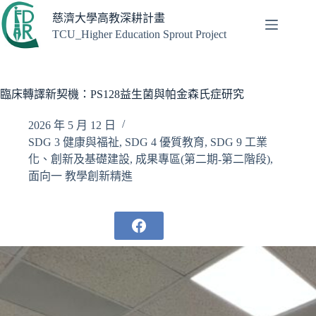
跳
慈濟大學高教深耕計畫
至
TCU_Higher Education Sprout Project
主
要
內
容
臨床轉譯新契機：PS128益生菌與帕金森氏症研究
2026 年 5 月 12 日
SDG 3 健康與福祉
,
SDG 4 優質教育
,
SDG 9 工業
化、創新及基礎建設
,
成果專區(第二期-第二階段)
,
面向一 教學創新精進