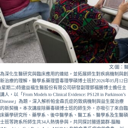
文/圖：
為深化生醫研究與臨床應用的連結，並拓展師生對疾病機制與創
新治療的理解，醫學系藥理暨毒理學碩博士班於2026年05月12日
(星期二)特邀益福生醫股份有限公司研發副理鄧福勝博士擔任主
講人，以「From Models to Clinical Evidence: PS128 in Parkinson’s
Disease」為題，深入解析帕金森氏症的致病機制與益生菌治療
的新契機。本次講座除藥毒碩博士班的師生外，亦吸引了來自臨
床藥學研究所、藥學系、後中醫學系、醫工系、醫學系及生醫碩
士班等跨系所師生共34人熱情參與，共同探討腸道菌群-腦軸