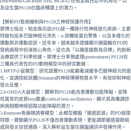
(Microbiota-Gut-Brain Axis, MGBA) 在帕金森氏症中的角色，以
及益生菌PS128在臨床轉譯上的潛力。
【解析PD致病機制與PS128之神經保護作用】
鄧博士指出，帕金森氏症(PD)是一種進行性神經退化疾病，主要
特徵包括多巴胺神經元流失、α-突觸核蛋白聚集，以及多樣化的
運動與非運動症狀。近年來，越來越多證據顯示腸腦軸在PD的
發病過程中扮演核心角色，這也為「以腸道菌群為目標」的創新
治療提供了科學依據。鄧博士分享預處理(pretreatment) PS128在
三種具代表性的PD動物模型中的研究數據：
1.MPTP小鼠模型：研究證實PS128能顯著減緩多巴胺神經元的退
化，並調控紋狀體(Striatum)的神經傳導物質水平，有效抑制神經
發炎反應。
2.6-OHDA大鼠模型：觀察到PS128能改善運動功能障礙，並降
低異常的皮質beta震盪(cortical beta oscillations)，顯示其具備調控
疾病相關神經迴路功能障礙的潛力。
3.Rotenone魚藤精誘導模型：此模型模擬「腸道起源」的PD病理
特徵，實驗顯示PS128不僅改善運動表現，更能調節腸道菌群組
成與發炎信號通路，深入解析益生菌在腸腦通訊中發揮作用。