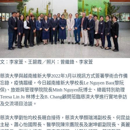
文：李家萓、王碧霞／照片：曾繼鋒、李家萓
慈濟大學與越南維新大學2022年3月以視訊方式簽署學術合作備
忘錄，疫情趨緩，今日越南維新大學校長Le Nguyen Bao(黎阮
保)、旅遊與管理學院院長Minh Nguyen阮博士、總裁特別助理
Teresa Lin Ju 林博士及B. Chang顧問蒞臨慈濟大學進行實地參訪
及交流項目洽談。
慈濟大學劉怡均校長親自接待，慈濟大學顏瑞鴻副校長、何昆益
主秘、蕭心怡國際長、醫學院陳宗鷹院長及謝坤叡副院長、黃麗