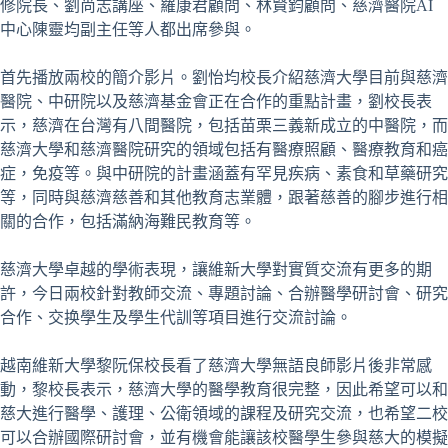
修院長、劉尚志講座、羅康君顧問、林賢鈞顧問、慈濟醫院AI
中心陳靈均副主任等人都出席參與。
首先播放兩校的簡介影片。劉怡均校長介紹慈濟大學目前與慈濟
醫院、中研院以及慈濟基金會正在合作的重點計畫，劉校長表
示，慈濟在台灣有八間醫院，包括苗栗三義新成立的中醫院，而
慈濟大學和慈濟醫院研究的領域包括有醫療照顧、醫療教育和癌
症，免疫等。與中研院的計畫涵蓋有罕見疾病、素食和草藥研究
等，同時與慈濟慈善和其他教育志業體，跟著慈善的腳步進行相
關的合作，包括滿納海難民教育等。
慈濟大學卓越的學術表現，讓維新大學對實質交流有更多的期
許，今日兩校針對教師交流、專題討論、合辦醫學研討會、研究
合作、交换學生及學生代訓等項目進行交流討論。
越南維新大學黎阮保校長看了慈濟大學無語良師影片後非常感
動，黎校長表示，慈濟大學的醫學教育很完整，因此希望可以和
慈大進行醫學、護理、公衛領域的課程及研究交流，也希望二校
可以合辦國際研討會，並有機會能讓該校醫學生參與慈大的模擬