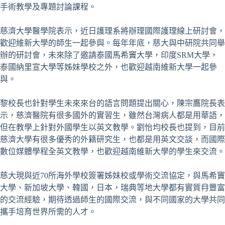
手術教學及專題討論課程。
慈濟大學醫學院表示，近日護理系將辦理國際護理線上研討會，
歡迎維新大學的師生一起參與。每年年底，慈大與中研院共同舉
辦的研討會，未來除了邀請泰國馬希竇大學，印度SRM大學，
泰國納里宣大學等姊妹學校之外，也歡迎越南維新大學一起參
與。
黎校長也針對學生未來來台的語言問題提出關心，陳宗鷹院長表
示，慈濟醫院有很多國外的實習生，雖然台灣病人都是用華語，
但在教學上針對外國學生以英文教學。劉怡均校長也提到，目前
慈濟大學有很多優秀的外籍研究生，也都是用英文交談，而國際
數位媒體學程全英文教學，也歡迎越南維新大學的學生來交流。
慈大現與近70所海外學校簽署姊妹校或學術交流協定，與馬希竇
大學、新加坡大學、韓國，日本，瑞典等地大學都有實質冄豐富
的交流經驗，期待透過師生的國際交流，與不同國家的大學共同
攜手培育世界所需的人才。