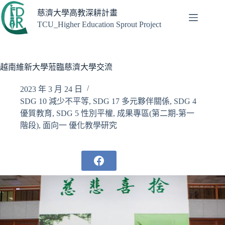
跳
慈濟大學高教深耕計畫
至
TCU_Higher Education Sprout Project
主
要
內
容
越南維新大學蒞臨慈濟大學交流
2023 年 3 月 24 日
SDG 10 減少不平等
,
SDG 17 多元夥伴關係
,
SDG 4
優質教育
,
SDG 5 性別平權
,
成果專區(第二期-第一
階段)
,
面向一 優化教學研究