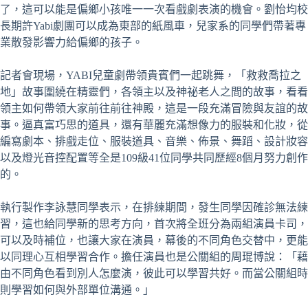
了，這可以能是偏鄉小孩唯一一次看戲劇表演的機會。劉怡均校
長期許Yabi劇團可以成為東部的紙風車，兒家系的同學們帶著專
業散發影響力給偏鄉的孩子。
記者會現場，YABI兒童劇帶領貴賓們一起跳舞，「救救喬拉之
地」故事圍繞在精靈們，各領主以及神祕老人之間的故事，看看
領主如何帶領大家前往前往神殿，這是一段充滿冒險與友誼的故
事。逼真富巧思的道具，還有華麗充滿想像力的服裝和化妝，從
編寫劇本、排戲走位、服裝道具、音樂、佈景、舞蹈、設計妝容
以及燈光音控配置等全是109級41位同學共同歷經8個月努力創作
的。
執行製作李詠慧同學表示，在排練期間，發生同學因確診無法練
習，這也給同學新的思考方向，首次將全班分為兩組演員卡司，
可以及時補位，也讓大家在演員，幕後的不同角色交替中，更能
以同理心互相學習合作。擔任演員也是公關組的周琨博說：「藉
由不同角色看到別人怎麼演，彼此可以學習共好。而當公關組時
則學習如何與外部單位溝通。」