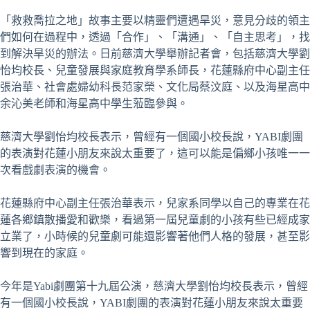
「救救喬拉之地」故事主要以精靈們遭遇旱災，意見分歧的領主
們如何在過程中，透過「合作」、「溝通」、「自主思考」，找
到解決旱災的辦法。日前慈濟大學舉辦記者會，包括慈濟大學劉
怡均校長、兒童發展與家庭教育學系師長，花蓮縣府中心副主任
張治華、社會處婦幼科長范家榮、文化局蔡汶庭、以及海星高中
余沁美老師和海星高中學生蒞臨參與。
慈濟大學劉怡均校長表示，曾經有一個國小校長說，YABI劇團
的表演對花蓮小朋友來說太重要了，這可以能是偏鄉小孩唯一一
次看戲劇表演的機會。
花蓮縣府中心副主任張治華表示，兒家系同學以自己的專業在花
蓮各鄉鎮散播愛和歡樂，看過第一屆兒童劇的小孩有些已經成家
立業了，小時候的兒童劇可能還影響著他們人格的發展，甚至影
響到現在的家庭。
今年是Yabi劇團第十九屆公演，慈濟大學劉怡均校長表示，曾經
有一個國小校長說，YABI劇團的表演對花蓮小朋友來說太重要