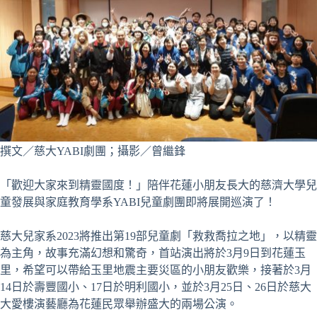
撰文／慈大YABI劇團；攝影／曾繼鋒
「歡迎大家來到精靈國度！」陪伴花蓮小朋友長大的慈濟大學兒
童發展與家庭教育學系YABI兒童劇團即將展開巡演了！
慈大兒家系2023將推出第19部兒童劇「救救喬拉之地」，以精靈
為主角，故事充滿幻想和驚奇，首站演出將於3月9日到花蓮玉
里，希望可以帶給玉里地震主要災區的小朋友歡樂，接著於3月
14日於壽豐國小、17日於明利國小，並於3月25日、26日於慈大
大愛樓演藝廳為花蓮民眾舉辦盛大的兩場公演。