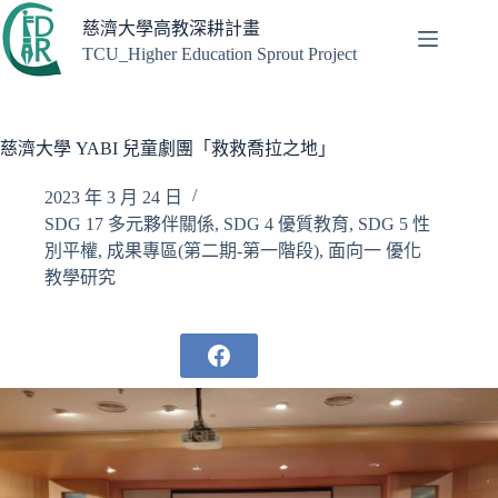
跳
慈濟大學高教深耕計畫
至
TCU_Higher Education Sprout Project
主
要
內
容
慈濟大學 YABI 兒童劇團「救救喬拉之地」
2023 年 3 月 24 日
SDG 17 多元夥伴關係
,
SDG 4 優質教育
,
SDG 5 性
別平權
,
成果專區(第二期-第一階段)
,
面向一 優化
教學研究