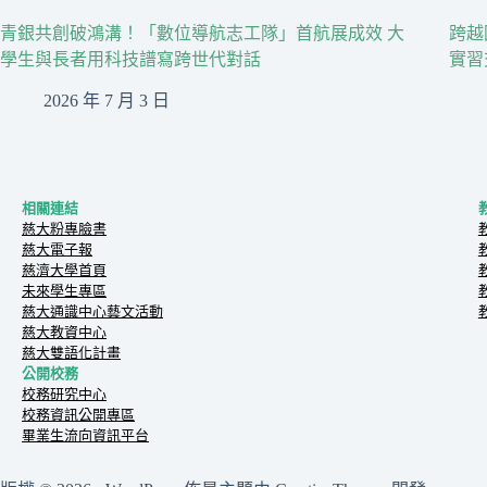
青銀共創破鴻溝！「數位導航志工隊」首航展成效 大
跨越
學生與長者用科技譜寫跨世代對話
實習
2026 年 7 月 3 日
相關連結
慈大粉專臉書
慈大電子報
慈濟大學首頁
未來學生專區
慈大通識中心藝文活動
慈大教資中心
慈大雙語化計畫
公開校務
校務研究中心
校務資訊公開專區
畢業生流向資訊平台