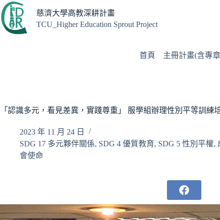
跳
慈濟大學高教深耕計畫
至
TCU_Higher Education Sprout Project
主
要
內
首頁
主冊計畫(含專章
容
「認識多元，看見差異，實踐尊重」 服學組辦理性別平等訓練
2023 年 11 月 24 日
SDG 17 多元夥伴關係
,
SDG 4 優質教育
,
SDG 5 性別平權
,
會使命