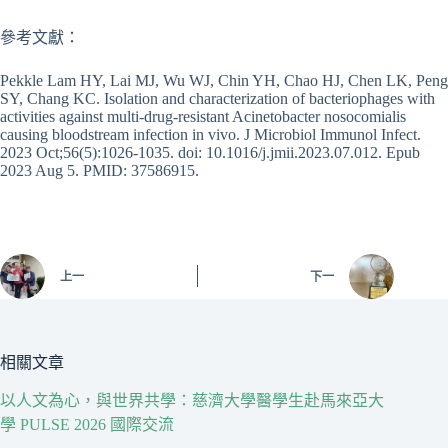
參考文獻：
Pekkle Lam HY, Lai MJ, Wu WJ, Chin YH, Chao HJ, Chen LK, Peng
SY, Chang KC. Isolation and characterization of bacteriophages with
activities against multi-drug-resistant Acinetobacter nosocomialis
causing bloodstream infection in vivo. J Microbiol Immunol Infect.
2023 Oct;56(5):1026-1035. doi: 10.1016/j.jmii.2023.07.012. Epub
2023 Aug 5. PMID: 37586915.
上一
下一
相關文章
以人文為心，與世界共學：慈濟大學醫學生赴馬來亞大
學 PULSE 2026 國際交流