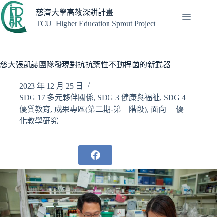
跳
慈濟大學高教深耕計畫
至
TCU_Higher Education Sprout Project
主
要
內
容
慈大張凱誌團隊發現對抗抗藥性不動桿菌的新武器
2023 年 12 月 25 日
SDG 17 多元夥伴關係
,
SDG 3 健康與福祉
,
SDG 4
優質教育
,
成果專區(第二期-第一階段)
,
面向一 優
化教學研究