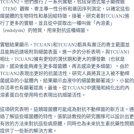
TCUAN2。他們進行了一系列實驗，包括穿透式電子顯微鏡
（TEM）觀察、寄主專一性分析和基因序列測定，以確定這些
噬菌體的生物特性和基因組特徵。接著，研究者對TCUAN2進
行了更多的實驗，並且從中提取出一種叫做「內溶素」
（endolysin）的物質，用來對抗這種細菌。
實驗結果顯示，TCUAN1和TCUAN2都具有廣泛的寄主範圍並
且能夠迅速吸附到細菌表面。進一步的分析表明，與TCUAN1
相比，TCUAN2擁有更短的潛伏期和更大的爆發數（也就是
說，感染後能夠產生更多噬菌體，再去感染更多細菌）。由於
TCUAN2表現出更好的抗菌活性，研究人員將其注入被不動桿
菌感染的小鼠體內，結果顯示血液中的細菌數顯著減少，小鼠的
存活率也有顯著提高。最後，從TCUAN2中選殖和純化出的內
溶素蛋白在使用時也表現出抗細菌活性。
這項研究表明，這類噬菌體可能成為對抗不動桿菌的新方法。通
過了解這些噬菌體的特性，張凱誌教授的研究團隊可以設計出更
有效的方法來對抗這些病原體，同時也為未來抗生素抗藥性問題
提供了一些新的解決方案。