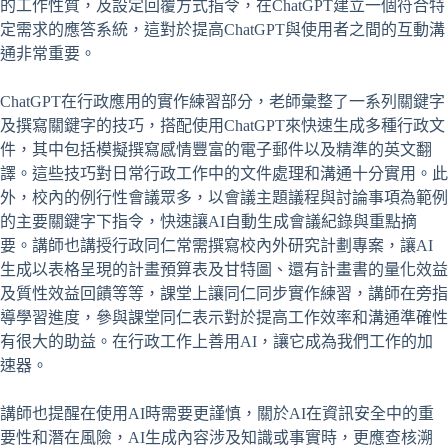
的工作性質，及設定回覆方式指令，在ChatGPT建立一個符合特
定需求的應答系統，這對於提高ChatGPT與使用者之間的互動溝
通非常重要。
ChatGPT在行政應用的實作練習部分，老師彙整了一系列關鍵字
及撰寫關鍵字的技巧，搭配使用ChatGPT來快速生成多種行政文
件，其中包括模擬撰寫感情豐富的電子郵件以及精準的英文翻
譯。這些技巧對日常行政工作中的文件處理和溝通十分實用。此
外，校內的例行性會議眾多，以會議主題議程與討論事項為範例
的主要關鍵字下指令，快速讓AI自動生成會議紀錄與重點摘
要。講師也講授行政同仁常需撰寫校內外研究計劃專案，讓AI
生成以表格呈現的計畫預算表及甘特圖、還有計畫書的量化效益
及質性效益回饋等等，課堂上讓同仁同步實作練習，講師在旁指
導學習進度，參與課堂同仁表示對於提高工作效率和溝通準確性
有很大的助益。在行政工作上善用AI，讓它成為我們工作的加
速器。
講師也提醒在使用AI時需要更謹慎，關於AI在資訊安全中的重
要性和潛在風險，AI生成內容涉及知識或事實時，更應查核溯