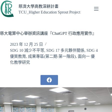
跳
慈濟大學高教深耕計畫
至
TCU_Higher Education Sprout Project
主
要
內
容
慈大電算中心舉辦資訊講座『ChatGPT 行政應用實作』
2023 年 12 月 25 日
SDG 10 減少不平等
,
SDG 17 多元夥伴關係
,
SDG 4
優質教育
,
成果專區(第二期-第一階段)
,
面向一 優
化教學研究