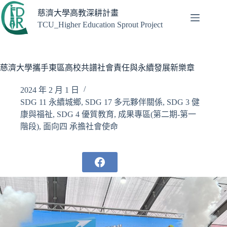
跳
慈濟大學高教深耕計畫
至
TCU_Higher Education Sprout Project
主
要
內
容
慈濟大學攜手東區高校共譜社會責任與永續發展新樂章
2024 年 2 月 1 日
SDG 11 永續城鄉
,
SDG 17 多元夥伴關係
,
SDG 3 健
康與福祉
,
SDG 4 優質教育
,
成果專區(第二期-第一
階段)
,
面向四 承擔社會使命