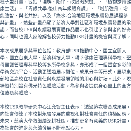
種子型計畫，包括「理解、陪伴、改變的契機」、「植物療育健
康生活」、「青銀共學-後山高年級體育課」、「增肌強骨，增
能強智，與老共好」以及「綠水-合流地區環境永續發展課程參
與計畫」，這些計畫凸顯了慈濟大學對社區和環境永續發展的承
諾，而各校USR與永續發展實體作品展示也引起了參與者的好奇
心，同時也讓大家瞭解各校努力推動USR計畫的機會與深了解。
本次成果展參與單位包括：教育部USR推動中心、國立宜蘭大
學、國立台東大學、慈濟科技大學、耕莘健康管理專科學校、聖
母醫護管理專科學校等多所學校參與，亦形成了一個豐富多彩的
學術交流平台。活動更透過展示攤位、成果分享等形式，展現東
部地區高校在社會責任與永續發展領域的用心與耕耘。此外，現
場還特別設有佛光特色體驗活動，為參與者提供身心靈上的全方
位療癒與體驗。
本校USR教學研究中心江允智主任表示：透過這次聯合成果展，
向社會傳達了本校對永續發展的重視和對社會責任的積極回應。
未來，慈濟大學將繼續深耕社區，推動更多有意義的USR計畫，
為社會的進步與永續發展不斷奉獻心力。