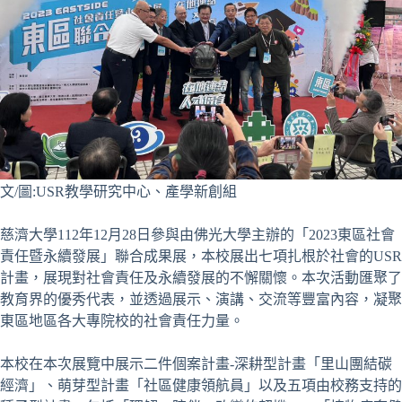
文/圖:USR教學研究中心、產學新創組
慈濟大學112年12月28日參與由佛光大學主辦的「2023東區社會
責任暨永續發展」聯合成果展，本校展出七項扎根於社會的USR
計畫，展現對社會責任及永續發展的不懈關懷。本次活動匯聚了
教育界的優秀代表，並透過展示、演講、交流等豐富內容，凝聚
東區地區各大專院校的社會責任力量。
本校在本次展覽中展示二件個案計畫-深耕型計畫「里山團結碳
經濟」、萌芽型計畫「社區健康領航員」以及五項由校務支持的