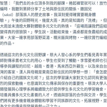
智慧：「我們去的水位頂多到我的腳踝，捲起褲管就可以！放竹
編時，我聽到業師分享了土地與原住民的關係、撒固兒
（sakul）部落族人的歷史故事，我深刻覺得確實要親身體
驗。」午後的田野時光，幾度大雨，真的是知識的「洗禮」，但
大雨並未澆熄大夥對體驗多元文化的熱情。「這場雨讓我們這組
變得真的很狼狽。」學生說。活動結束後，滿桌都是食農組的成
果，大家一邊享用部落野菜湯、糯米飯與烤物，一邊欣賞竹編組
的作品。
透過這次的多元文化田野課，慈大人發心系的學生們看見青年業
師對傳承耆老文化的用心，學生也受到了觸動。李雪菱老師也引
導參與課程的印尼、越南、香港、馬來西亞外籍生，以及來自台
灣的客家、漢人與母親是東南亞新住民的同學想一想：「會怎麼
介紹自己的國族文化呢？」這次的學習讓大家對文化認同有更強
烈的探索動機，也意識到文化傳承與保存的重要性。慈濟大學人
類發展與心理學系將繼續致力於提供學生多元文化的學習機會，
培養具備多元文化素養的人才，透過與部落的合作與交流，學生
們將有更多機會親身體驗和學習不同族群的文化，拓展視野，並
為文化的傳承與發展貢獻一己之力。