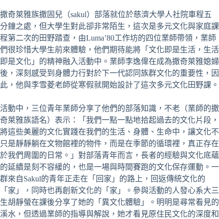
撒奇萊雅族撒固兒（sakul）部落就位於慈濟大學人社院車程五
分鐘之處，但大學生對此卻非常陌生，這次是多元文化與家庭課
程第二次的田野踏查，由Luma’80工作坊的四位業師帶領，業師
們很珍惜大學生前來體驗，他們期待能將「文化即是生活，生活
即是文化」的精神融入活動中。業師李逸偉在成為撒奇萊雅媳婦
後，深刻感受到身體力行對於下一代認同族群文化的重要性，因
此，他與李雪菱老師從寒假就開始設計了這次多元文化田野課。
活動中，三位青年業師分享了他們的部落知識，不老（業師的撒
奇萊雅族語名）表示：「我們一點一點地拾起過去的文化片段，
將這些美麗的文化實踐在我們的生活、身體、生命中，讓文化不
只是靜靜躺在文物館裡的物件，而是在季節的循環裡，真正存在
於我們周圍的日常。」對部落青年而言，長者的經驗與文化底蘊
的延續是刻不容緩的，也是一場與時間賽跑的文化保存運動。一
群來自Sakul的青年正走在「回家」的路上，回返傳統文化的
「家」，同時也再創新文化的「家」。參與活動的人發心系大三
生胡靜螢在課後分享了她的「異文化體驗」。明明是尋常看見的
溪水，但透過業師的指導與解說，她才看見原住民文化的深度和