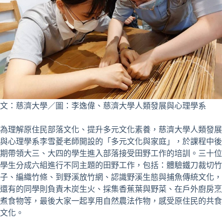
文：慈濟大學／圖：李逸偉、慈濟大學人類發展與心理學系
為理解原住民部落文化、提升多元文化素養，慈濟大學人類發展
與心理學系李雪菱老師開設的「多元文化與家庭」，於課程中後
期帶領大三、大四的學生進入部落接受田野工作的培訓。三十位
學生分成六組進行不同主題的田野工作，包括：體驗鐵刀裁切竹
子、編織竹條、到野溪放竹網、認識野溪生態與捕魚傳統文化，
還有的同學則負責木炭生火、採集香蕉葉與野菜、在戶外廚房烹
煮食物等，最後大家一起享用自然農法作物，感受原住民的共食
文化。