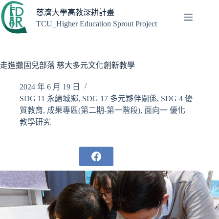
跳
慈濟大學高教深耕計畫
至
TCU_Higher Education Sprout Project
主
要
內
容
走進撒固兒部落 慈大多元文化創新教學
2024 年 6 月 19 日
SDG 11 永續城鄉
,
SDG 17 多元夥伴關係
,
SDG 4 優
質教育
,
成果專區(第二期-第一階段)
,
面向一 優化
教學研究