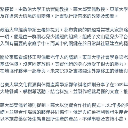
緊接著，由政治大學王信實副教授、慈大邱奕儒教授、東華大學
及在遭遇大環境的劇變時，計畫執行所帶來的改變及影響。
政治大學經濟學系王老師提到，都市貧窮的問題常常被大家忽略
一項，便是由一群關心兒少議題的組織，組成了文山區兒少平台，
入到有需要的家庭手中。而其中的關鍵在於日常與社區建立的穩
關於家庭看護移工與偏鄉老年人的議題，東華大學社會學系梁老
基法保障，沒有固定放假，其實他們的身心遭受了很大的壓力。
在地協作夥伴一起參與，未來USR計畫將關注外籍移工的健康
台東大學文化資源與休閒產業學系鄭肇祺老師則分享了在200
大地餐桌、攀樹等活動，結合科技、並製作輕鬆易懂的文宣，推
慈大邱奕儒老師則提到，慈大以消費合作社的模式，以2年多的
礎。並與合作場域的夥伴共同協作，像是與紅葉福利雞蛋生產合
以不施農藥保護生態自然所生產的產品，不僅串聯及支持小農，