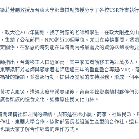
梁莉芳副教授及台東大學鄭肇祺副教授分享了各校USR計畫執
，政大從2017年開始，找了對應的老師和學生，在政大附近文
集結了公私部門、NPO將近10個單位。尤其在疫情期間，透過兒
定關係，在緊急的時刻能在短時間內將最需要的資源送到最需要
師指出，台灣移工人口近80萬，其中家庭看護移工為21萬多人
東華梁莉芳老師與顧瑜君老師透過三年的垂直整合專題(VIP)
與福祉的議題，並發起行動，提供及發展的支持服務，形成一個
9年莫拉克風災，遭遇太麻里溪暴漲後，台東金峰鄉嘉蘭村夥伴們
廣魯凱族的慢食文化、認識原住民文化山林。
時間建構社群之間的連結，與花蓮在地小農、商家、社區民眾、
作社、東華大學合作，協助部落長者組織生產型的合作社，還有
也讓大家了解合作經濟的運作方式。