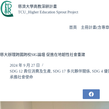
跳
慈濟大學高教深耕計畫
至
TCU_Higher Education Sprout Project
主
要
內
首頁
主冊計畫(含專章
容
慈大辦理跨國跨校SIG論壇 促進在地韌性社會重建
2024 年 9 月 27 日
SDG 12 責任消費及生產
,
SDG 17 多元夥伴關係
,
SDG 4 
承擔社會使命