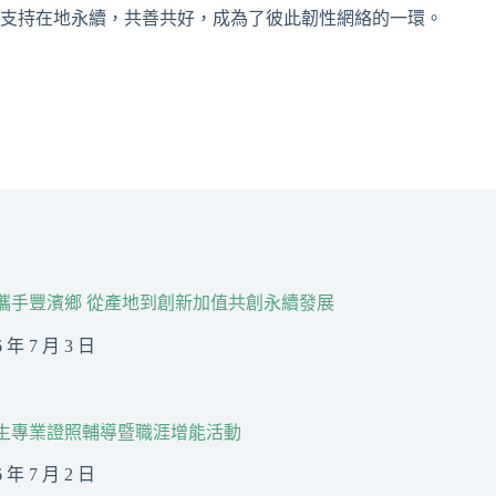
，支持在地永續，共善共好，成為了彼此韌性網絡的一環。
R攜手豐濱鄉 從產地到創新加值共創永續發展
6 年 7 月 3 日
生專業證照輔導暨職涯增能活動
6 年 7 月 2 日