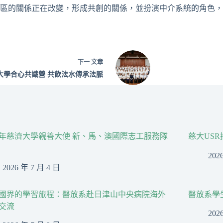
社區的關係正在改變，形成共創的關係，並扮演中介系統的角色
下一
文章
大學合心共識營 共飲法水傳承法脈
26年慈濟大學親善大使 新、馬、澳國際志工服務隊
慈大US
202
2026 年 7 月 4 日
國界的學習旅程：醫放系赴日津山中央病院海外
醫放系學
交流
202