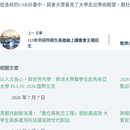
從各校的USR計畫中，與會大眾看見了大學走出學術殿堂，跟
上一
文章
113年宗研所師生高雄線上讀書會主場招
慈濟
生
相關文章
以人文為心，與世界共學：慈濟大學醫學生赴馬來亞
20
大學 PULSE 2026 國際交流
集訓
2026 年 7 月 7 日
青銀共創破鴻溝！「數位導航志工隊」首航展成效 大
跨越
學生與長者用科技譜寫跨世代對話
實習