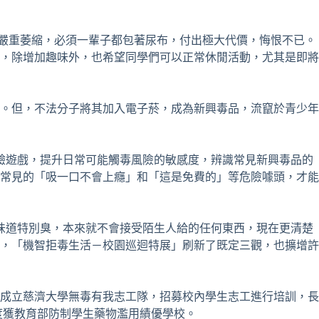
嚴重萎縮，必須一輩子都包著尿布，付出極大代價，悔恨不已。
，除增加趣味外，也希望同學們可以正常休閒活動，尤其是即將
。但，不法分子將其加入電子菸，成為新興毒品，流竄於青少年
驗遊戲，提升日常可能觸毒風險的敏感度，辨識常見新興毒品的
常見的「吸一口不會上癮」和「這是免費的」等危險噱頭，才能
味道特別臭，本來就不會接受陌生人給的任何東西，現在更清楚
，「機智拒毒生活－校園巡迴特展」刷新了既定三觀，也擴增許
成立慈濟大學無毒有我志工隊，招募校內學生志工進行培訓，長
度獲教育部防制學生藥物濫用績優學校。