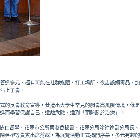
管道多元，極有可能在社群媒體、打工場所、夜店誤觸毒品，加
沾上了毒。
式的反毒教育宣導，營造出大學生常見的觸毒高風險情境，像是
進而學習保護自己，遠離危險，達到「預防勝於治療」。
依仁督學、花蓮市公所蔡淑香秘書、花蓮分局涂錞德副分局長、
陳建榕等貴賓出席剪綵，為展覽活動正式揭開序幕，多元有趣的