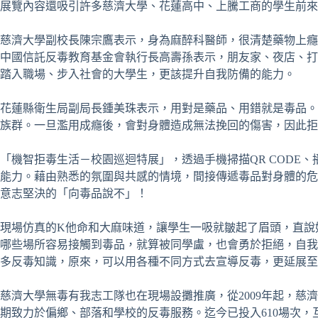
展覽內容還吸引許多慈濟大學、花蓮高中、上騰工商的學生前來
慈濟大學副校長陳宗鷹表示，身為麻醉科醫師，很清楚藥物上癮
中國信託反毒教育基金會執行長高壽孫表示，朋友家、夜店、打
踏入職場、步入社會的大學生，更該提升自我防備的能力。
花蓮縣衛生局副局長鍾美珠表示，用對是藥品、用錯就是毒品。
族群。一旦濫用成癮後，會對身體造成無法挽回的傷害，因此拒
「機智拒毒生活－校園巡迴特展」，透過手機掃描
QR CODE
、
能力。藉由熟悉的氛圍與共感的情境，間接傳遞毒品對身體的危
意志堅決的「向毒品說不」！
現場仿真的
K
他命和大麻味道，讓學生一吸就皺起了眉頭，直說
哪些場所容易接觸到毒品，就算被同學盧，也會勇於拒絕，自我
多反毒知識，原來，可以用各種不同方式去宣導反毒，更延展至
慈濟大學無毒有我志工隊也在現場設攤推廣，從
2009
年起，慈濟
期致力於偏鄉、部落和學校的反毒服務。迄今已投入
610
場次，