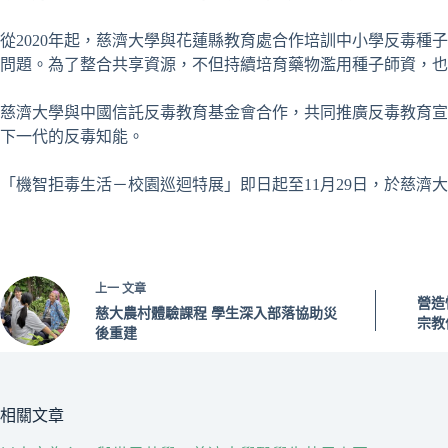
從
2020
年起，慈濟大學與花蓮縣教育處合作培訓中小學反毒種子
問題。為了整合共享資源，不但持續培育藥物濫用種子師資，也
慈濟大學與中國信託反毒教育基金會合作，共同推廣反毒教育宣
下一代的反毒知能。
「機智拒毒生活－校園巡迴特展」即日起至
11
月
29
日，於慈濟大
上一
文章
營造
慈大農村體驗課程 學生深入部落協助災
宗教
後重建
相關文章