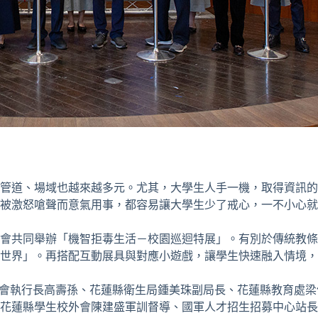
管道、場域也越來越多元。尤其，大學生人手一機，取得資訊的
被激怒嗆聲而意氣用事，都容易讓大學生少了戒心，一不小心就
會共同舉辦「機智拒毒生活－校園巡迴特展」。有別於傳統教條
世界」。再搭配互動展具與對應小遊戲，讓學生快速融入情境，
會執行長高壽孫、花蓮縣衛生局鍾美珠副局長、花蓮縣教育處梁
花蓮縣學生校外會陳建盛軍訓督導、國軍人才招生招募中心站長