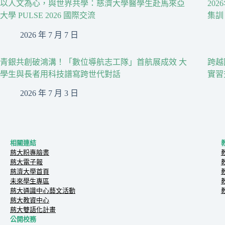
以人文為心，與世界共學：慈濟大學醫學生赴馬來亞
20
大學 PULSE 2026 國際交流
集訓
2026 年 7 月 7 日
青銀共創破鴻溝！「數位導航志工隊」首航展成效 大
跨越
學生與長者用科技譜寫跨世代對話
實習
2026 年 7 月 3 日
相關連結
慈大粉專臉書
慈大電子報
慈濟大學首頁
未來學生專區
慈大通識中心藝文活動
慈大教資中心
慈大雙語化計畫
公開校務