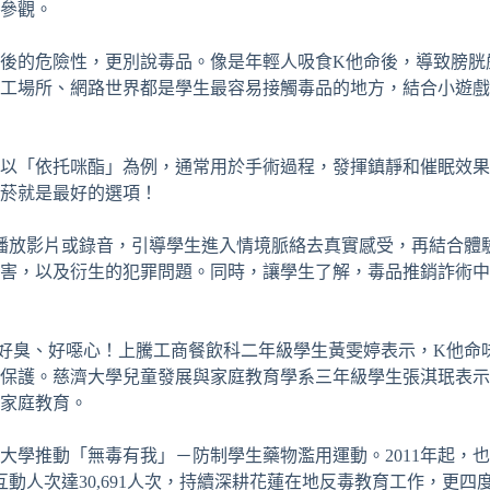
參觀。
後的危險性，更別說毒品。像是年輕人吸食
K
他命後，導致膀胱
工場所、網路世界都是學生最容易接觸毒品的地方，結合小遊戲
以「依托咪酯」為例，通常用於手術過程，發揮鎮靜和催眠效果
菸就是最好的選項！
播放影片或錄音，引導學生進入情境脈絡去真實感受，再結合體
害，以及衍生的犯罪問題。同時，讓學生了解，毒品推銷詐術中
好臭、好噁心！上騰工商餐飲科二年級學生黃雯婷表示，
K
他命
保護。慈濟大學兒童發展與家庭教育學系三年級學生張淇珉表示
家庭教育。
大學推動「無毒有我」－防制學生藥物濫用運動。
2011
年起，也
互動人次達
30,691
人次，持續深耕花蓮在地反毒教育工作，更四