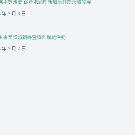
R攜手豐濱鄉 從產地到創新加值共創永續發展
6 年 7 月 3 日
生專業證照輔導暨職涯增能活動
6 年 7 月 2 日