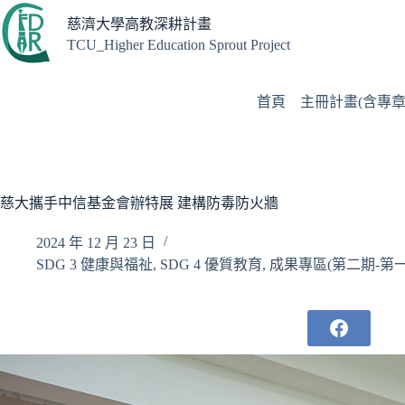
跳
慈濟大學高教深耕計畫
至
TCU_Higher Education Sprout Project
主
要
內
首頁
主冊計畫(含專章
容
慈大攜手中信基金會辦特展 建構防毒防火牆
2024 年 12 月 23 日
SDG 3 健康與福祉
,
SDG 4 優質教育
,
成果專區(第二期-第