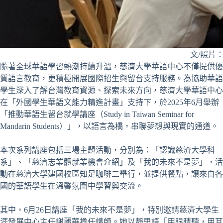
文/照片
隨著全球華語學習熱潮持續升溫，慈濟大學華語中心不僅提供優
質語言教育，更積極開展國際招生與留台支持服務。為協助華語
學生深入了解台灣教育資源、探索未來方向，慈濟大學華語中心
在「外國學生華語文能力精進計畫」支持下，於2025年6月舉辦
「推動華語生留台就學講座（Study in Taiwan Seminar for
Mandarin Students）」，以語言為橋，串聯夢想與現實的通道。
本次系列講座包括三場主題活動，分別為：「認識慈濟大學科
系」、「慈濟志業體就業機會介紹」及「我的未來不是夢」，活
動在慈濟大學建國校區知足咖啡二舉行，並提供餐點，讓來自各
國的華語學生在溫馨氛圍中學習與交流。
其中，6月26日講座「我的未來不是夢」，特別邀請慈濟大學生
涯發展中心主任謝麗華擔任講師。她以靜思語「用眼睛聽，用耳