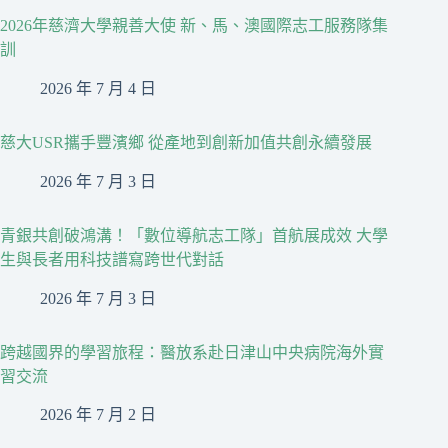
2026年慈濟大學親善大使 新、馬、澳國際志工服務隊集
訓
2026 年 7 月 4 日
慈大USR攜手豐濱鄉 從產地到創新加值共創永續發展
2026 年 7 月 3 日
青銀共創破鴻溝！「數位導航志工隊」首航展成效 大學
生與長者用科技譜寫跨世代對話
2026 年 7 月 3 日
跨越國界的學習旅程：醫放系赴日津山中央病院海外實
習交流
2026 年 7 月 2 日