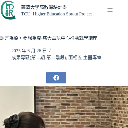
跳
慈濟大學高教深耕計畫
至
TCU_Higher Education Sprout Project
主
要
內
容
語言為橋，夢想為翼-慈大華語中心推動就學講座
2025 年 6 月 26 日
成果專區(第二期-第二階段)
,
面相五 主冊專章