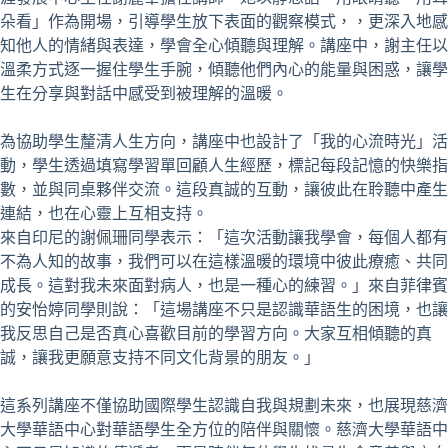
朵看」作為開場，引導學生放下表面的觀察模式，，更深入地感
知他人的情緒與表達，學會全心傾聽與理解。講座中，謝主任以
溫柔方式逐一握住學生手腕，傾聽他們內心的能量與困惑，讓學
生在分享與對話中感受到被理解的溫暖。
為協助學生釐清人生方向，講座中也設計了「我的心流時光」活
動，學生透過填寫學習單回顧人生經歷，標記每段記憶的快樂指
數，並與同桌夥伴交流。這段真誠的互動，讓彼此在聆聽中產生
連結，也在心靈上互相支持。
來自印尼的謝佩珊同學表示：「這次活動讓我學會，每個人都有
不為人知的故事，我們可以在這樣溫暖的環境中彼此療癒、共同
成長。這對我未來面對病人，也是一種心的練習。」來自菲律賓
的安怡婷同學則說：「這場講座不只是認識華語生的困境，也讓
我反思自己是否真心喜歡目前的學習方向。大家互相傾聽的真
誠，讓我更願意支持不同文化背景的朋友。」
這系列講座不僅協助國際學生認識自我與規劃未來，也展現慈濟
大學華語中心對華語學生全方位的陪伴與關懷。慈濟大學華語中