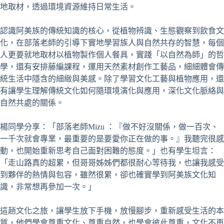
地取材，透過環境資源維持日常生活。
認識阿美族的傳統知識的核心，從植物辨識、生態觀察到飲食文
化，在部落老師的引導下實地學習族人與自然共存的智慧，每個
人更要就地取材以植物製作個人餐具，實踐「以自然為師」的哲
學，還有安排藤編課程，運用天然素材創作工藝品，細細體會傳
統生活中隱含的細緻與美感。除了學習文化工藝與植物應用，還
有讓學生理解傳統文化如何隨環境演化與應用，深化文化脈絡與
自然共處的關係。
楊同學分享：「部落老師Mizu ：『做不好沒關係，做一百次、
一千次就會專業，最重要的是要愛你正在做的事。』我聽完很感
動，也開始重新思考自己面對困難的態度。」也有學生坦言：
「走山路真的超累，但哥哥姊姊們都很耐心等待我，也讓我感受
到夥伴的熱情與包容，雖然很累，卻也確實學到阿美族文化知
識，非常想再參加一次。」
這趟文化之旅，讓學生放下手機，放慢腳步，重新感受生活的本
質，他們學會尊重文化、尊重自然，也學會彼此尊重，文化不再