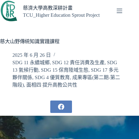
跳
慈濟大學高教深耕計畫
至
TCU_Higher Education Sprout Project
主
要
內
容
慈大山野傳統知識實踐課程
2025 年 6 月 26 日
SDG 11 永續城鄉
,
SDG 12 責任消費及生產
,
SDG
13 氣候行動
,
SDG 15 保育陸域生態
,
SDG 17 多元
夥伴關係
,
SDG 4 優質教育
,
成果專區(第二期-第二
階段)
,
面相四 提升高教公共性