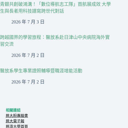
青銀共創破鴻溝！「數位導航志工隊」首航展成效 大學
生與長者用科技譜寫跨世代對話
2026 年 7 月 3 日
跨越國界的學習旅程：醫放系赴日津山中央病院海外實
習交流
2026 年 7 月 2 日
醫放系學生專業證照輔導暨職涯增能活動
2026 年 7 月 2 日
相關連結
慈大粉專臉書
慈大電子報
慈濟大學首頁