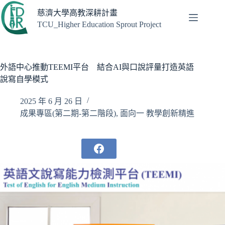
跳
慈濟大學高教深耕計畫
至
TCU_Higher Education Sprout Project
主
要
內
容
外語中心推動TEEMI平台 結合AI與口說評量打造英語
說寫自學模式
2025 年 6 月 26 日
成果專區(第二期-第二階段)
,
面向一 教學創新精進