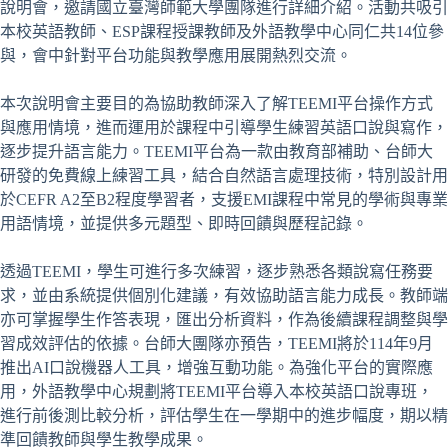
說明會，邀請國立臺灣師範大學團隊進行詳細介紹。活動共吸引
本校英語教師、ESP課程授課教師及外語教學中心同仁共14位參
與，會中針對平台功能與教學應用展開熱烈交流。
本次說明會主要目的為協助教師深入了解TEEMI平台操作方式
與應用情境，進而運用於課程中引導學生練習英語口說與寫作，
逐步提升語言能力。TEEMI平台為一款由教育部補助、台師大
研發的免費線上練習工具，結合自然語言處理技術，特別設計用
於CEFR A2至B2程度學習者，支援EMI課程中常見的學術與專業
用語情境，並提供多元題型、即時回饋與歷程記錄。
透過TEEMI，學生可進行多次練習，逐步熟悉各類說寫任務要
求，並由系統提供個別化建議，有效協助語言能力成長。教師端
亦可掌握學生作答表現，匯出分析資料，作為後續課程調整與學
習成效評估的依據。台師大團隊亦預告，TEEMI將於114年9月
推出AI口說機器人工具，增強互動功能。為強化平台的實際應
用，外語教學中心規劃將TEEMI平台導入本校英語口說專班，
進行前後測比較分析，評估學生在一學期中的進步幅度，期以精
準回饋教師與學生教學成果。