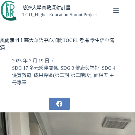
跳
慈濟大學高教深耕計畫
至
TCU_Higher Education Sprout Project
主
要
內
容
風雨無阻！慈大華語中心加開TOCFL 考場 學生信心滿
滿
2025 年 7 月 19 日
SDG 17 多元夥伴關係
,
SDG 3 健康與福祉
,
SDG 4
優質教育
,
成果專區(第二期-第二階段)
,
面相五 主
冊專章