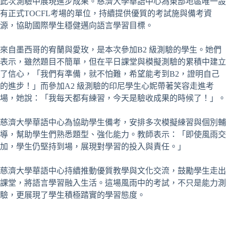
此次測驗中展現進步成果。慈濟大學華語中心為東部地區唯一設
有正式TOCFL考場的單位，持續提供優質的考試施與備考資
源，協助國際學生穩健邁向語言學習目標。
來自墨西哥的宥蘭與愛玫，是本次參加B2 級測驗的學生。她們
表示，雖然題目不簡單，但在平日課堂與模擬測驗的累積中建立
了信心，「我們有準備，就不怕難，希望能考到B2，證明自己
的進步！」而參加A2 級測驗的印尼學生心妮帶著笑容走進考
場，她說：「我每天都有練習，今天是驗收成果的時候了！」。
慈濟大學華語中心為協助學生備考，安排多次模擬練習與個別輔
導，幫助學生們熟悉題型、強化能力。教師表示：「即使風雨交
加，學生仍堅持到場，展現對學習的投入與責任。」
慈濟大學華語中心持續推動優質教學與文化交流，鼓勵學生走出
課堂，將語言學習融入生活。這場風雨中的考試，不只是能力測
驗，更展現了學生積極踏實的學習態度。