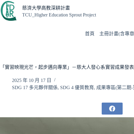
跳
慈濟大學高教深耕計畫
至
TCU_Higher Education Sprout Project
主
要
內
首頁
主冊計畫(含專章
容
「實習映現光芒，起步邁向專業」－慈大人發心系實習成果發表
2025 年 10 月 17 日
SDG 17 多元夥伴關係
,
SDG 4 優質教育
,
成果專區(第二期-