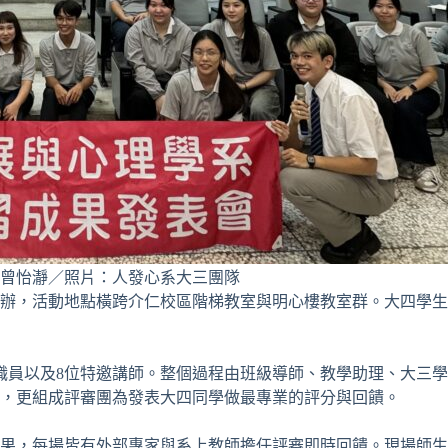
曾怡瀞／照片：人發心系大三團隊
日舉辦，活動地點橫跨介仁校區階梯教室與明心樓教室群。大四學
教職員以及8位特邀講師。整個過程由班級導師、教學助理、大三
，更組成評審團為發表大四同學做最專業的評分與回饋。
果，每場皆有外部專家與系上教師擔任評審即時回饋。現場師生