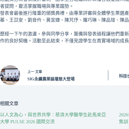
者提問，靈活掌握職場與專業趨勢。
發表會最後進行隆重的頒獎典禮，由專業評審與全體學生票選
蓁、王苡安、劉音仱、黃宜婕、陳芃伃、羅巧琳、陳品瑄、陳品
歷經一下午的激盪，參與同學分享，籌備與發表過程讓他們重新
作的良好契機。活動至此結束，不僅見證學生在真實場域的成長
上一
文章
科技
SIG永續農業論壇慈大登場
相關文章
以人文為心，與世界共學：慈濟大學醫學生赴馬來亞
20
大學 PULSE 2026 國際交流
集訓