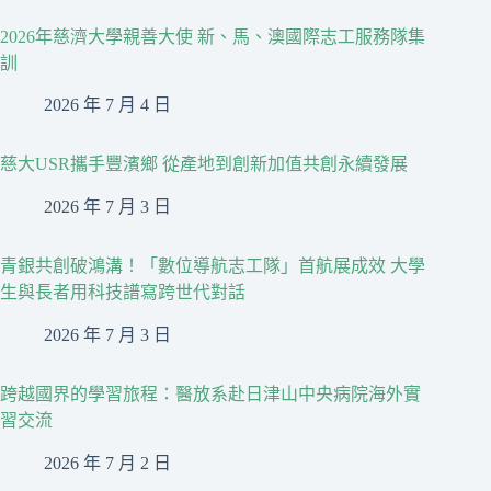
2026年慈濟大學親善大使 新、馬、澳國際志工服務隊集
訓
2026 年 7 月 4 日
慈大USR攜手豐濱鄉 從產地到創新加值共創永續發展
2026 年 7 月 3 日
青銀共創破鴻溝！「數位導航志工隊」首航展成效 大學
生與長者用科技譜寫跨世代對話
2026 年 7 月 3 日
跨越國界的學習旅程：醫放系赴日津山中央病院海外實
習交流
2026 年 7 月 2 日