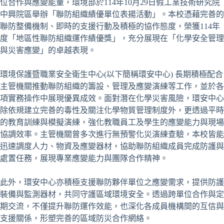
位合作與應變能量，環境部於114年10月29日假工業技術研究院
中興院區舉辦「聯防組織績優單位表揚活動」。本校憑藉完善的
聯防整備機制、即時的支援行動及積極的協作態度，榮獲114年
度「地區性聯防組織運作績優獎」，充分展現在「化學安全管理
與災害應變」的卓越表現。
環境保護暨職業安全衛生中心(以下簡稱環安中心) 長期積極配合
主管機關推動聯防組織的籌設、管理及應變演練等工作，並於各
項實務操作中展現優異成效。面對潛在化學災害風險，環安中心
除依規建立完善的毒性及關注化學物質管理制度外，更透過平時
的教育訓練與模擬演練，強化教職員工及學生的應變能力與現場
協調效率。主管機關曾多次進行無預警化災演練查驗，本校皆能
迅速調度人力、物資及應變器材，協助聯防組織成員完成防護與
處置任務，展現專業應變能力與團隊合作精神。
此外，環安中心亦積極支援聯防夥伴單位之應變需求，提供防護
裝備與監測器材，共同守護區域環境安全。透過跨單位合作與定
期交流，不僅提升聯防運作效能，也深化各成員機構間的互信與
支援關係，形塑完善的區域防災合作網絡。