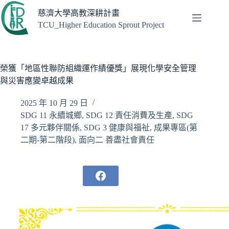
跳
慈濟大學高教深耕計畫
至
TCU_Higher Education Sprout Project
主
要
內
容
榮獲「地區性聯防組織運作績優獎」展現化學安全管理
與災害應變卓越成果
2025 年 10 月 29 日
SDG 11 永續城鄉
,
SDG 12 責任消費及生產
,
SDG
17 多元夥伴關係
,
SDG 3 健康與福祉
,
成果專區(第
二期-第二階段)
,
面向二 善盡社會責任