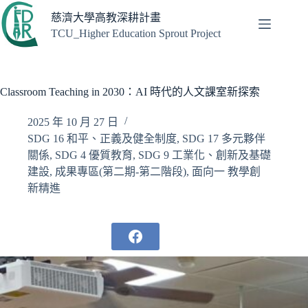
跳
慈濟大學高教深耕計畫
至
TCU_Higher Education Sprout Project
主
要
內
容
Classroom Teaching in 2030：AI 時代的人文課室新探索
2025 年 10 月 27 日
SDG 16 和平、正義及健全制度
,
SDG 17 多元夥伴
關係
,
SDG 4 優質教育
,
SDG 9 工業化、創新及基礎
建設
,
成果專區(第二期-第二階段)
,
面向一 教學創
新精進