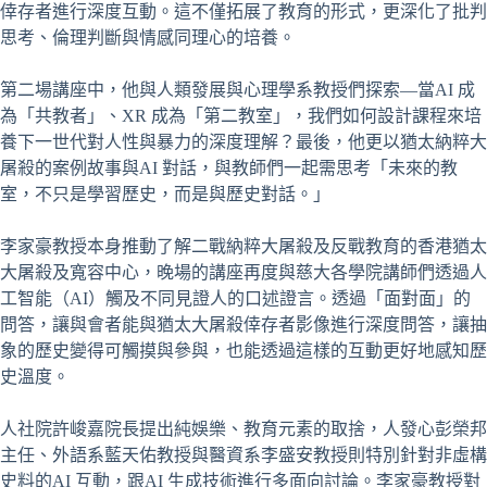
倖存者進行深度互動。這不僅拓展了教育的形式，更深化了批判
思考、倫理判斷與情感同理心的培養。
第二場講座中，他與人類發展與心理學系教授們探索—當AI 成
為「共教者」、XR 成為「第二教室」，我們如何設計課程來培
養下一世代對人性與暴力的深度理解？最後，他更以猶太納粹大
屠殺的案例故事與AI 對話，與教師們一起需思考「未來的教
室，不只是學習歷史，而是與歷史對話。」
李家豪教授本身推動了解二戰納粹大屠殺及反戰教育的香港猶太
大屠殺及寬容中心，晚場的講座再度與慈大各學院講師們透過人
工智能（AI）觸及不同見證人的口述證言。透過「面對面」的
問答，讓與會者能與猶太大屠殺倖存者影像進行深度問答，讓抽
象的歷史變得可觸摸與參與，也能透過這樣的互動更好地感知歷
史溫度。
人社院許峻嘉院長提出純娛樂、教育元素的取捨，人發心彭榮邦
主任、外語系藍天佑教授與醫資系李盛安教授則特別針對非虛構
史料的AI 互動，跟AI 生成技術進行多面向討論。李家豪教授對