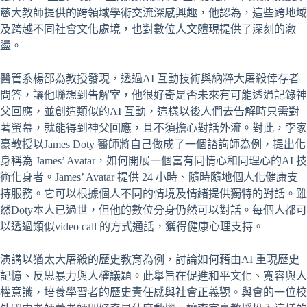
慈大教師提供的跨領域學術交流深感興趣，他認為，這些跨地域
及跨越不同社會文化處境，也對數位人文體現提供了深刻的激
盪。
醫管系楊邵為教授發現，透過AI 互動技術與納粹大屠殺倖存者
問答，讓他聯想到告解室，他很好奇是否未來有可能透過記錄神
父回應，並創造類似的AI 互動，這樣以後人們去告解時只需對
著螢幕，就能得到神父回應，且不須擔心對話外流。對此，李家
豪教授以James Doty 醫師將自己做成了一個諮詢師為例，提出化
身稱為 James’ Avatar，如何開展一個富有同情心和同理心的AI 技
術化身者。James’ Avatar 提供 24 小時、隨時隨地個人化健康支
持服務。它可以根據個人不同的情境及情緒提供獨特的對話。雖
然Doty本人已過世，但他的數位分身仍然可以對話。每個人都可
以透過類似video call 的方式通話，獲得健康心理支持。
演講以猶太大屠殺的歷史教育為例，討論如何藉由AI 重現歷史
記憶、反思暴力與人權議題。此舉旨在促進和平文化、寬容與人
權意識，培養學習者的歷史責任感與社會正義觀。與會的一位校