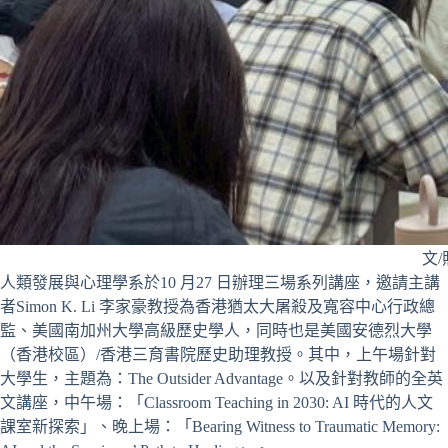
文
人類發展與心理學系於10 月27 日辦理三場系列講座，邀請主講
者Simon K. Li 李家豪教授為香港猶太大屠殺及寬容中心行政總
監、美國南加州大學高級歷史學人，同時也是美國安德烈大學
（香港校區）/香港三育書院歷史助理教授。其中，上午場針對
大學生，主題為：The Outsider Advantage。以及針對教師的全英
文講座，中午場：「Classroom Teaching in 2030: AI 時代的人文
課室新探索」、晚上場：「Bearing Witness to Traumatic Memory: