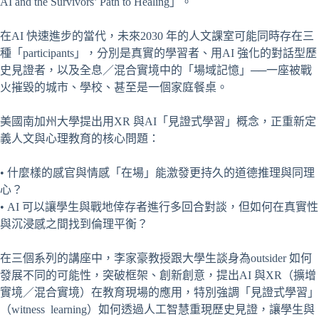
AI and the Survivors’ Path to Healing」。
在AI 快速進步的當代，未來2030 年的人文課室可能同時存在三
種「participants」，分別是真實的學習者、用AI 強化的對話型歷
史見證者，以及全息／混合實境中的「場域記憶」──一座被戰
火摧毀的城市、學校、甚至是一個家庭餐桌。
美國南加州大學提出用XR 與AI「見證式學習」概念，正重新定
義人文與心理教育的核心問題：
• 什麼樣的感官與情感「在場」能激發更持久的道德推理與同理
心？
• AI 可以讓學生與戰地倖存者進行多回合對談，但如何在真實性
與沉浸感之間找到倫理平衡？
在三個系列的講座中，李家豪教授跟大學生談身為outsider 如何
發展不同的可能性，突破框架、創新創意，提出AI 與XR（擴增
實境／混合實境）在教育現場的應用，特別強調「見證式學習」
（witness learning）如何透過人工智慧重現歷史見證，讓學生與