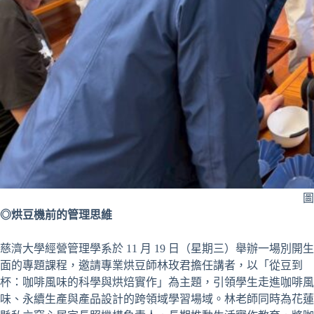
圖
◎烘豆機前的管理思維
慈濟大學經營管理學系於 11 月 19 日（星期三）舉辦一場別開生
面的專題課程，邀請專業烘豆師林玫君擔任講者，以「從豆到
杯：咖啡風味的科學與烘焙實作」為主題，引領學生走進咖啡風
味、永續生產與產品設計的跨領域學習場域。林老師同時為花蓮