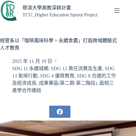
跳
慈濟大學高教深耕計畫
至
TCU_Higher Education Sprout Project
主
要
內
容
經管系以「咖啡風味科學 × 永續食農」打造跨域體驗式
人才教育
2025 年 11 月 19 日
SDG 11 永續城鄉
,
SDG 12 責任消費及生產
,
SDG
13 氣候行動
,
SDG 4 優質教育
,
SDG 8 合適的工作
及經濟成長
,
成果專區(第二期-第二階段)
,
面相三
產學合作連結