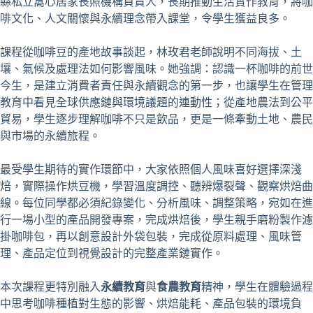
縣私立窩心居家長照機構負責人，長期推動生活實作教育，將咖
啡文化、人文關懷與永續理念帶入課堂，令學生獲益良多。
課程從咖啡豆的產地故事談起，林玫君老師說明不同海拔、土
壤、氣候及處理法如何影響風味。她強調：認識一杯咖啡的前世
今生，是建立消費者責任與永續觀念的第一步，也讓學生在管理
教育中看見全球供應鏈與環境議題的連動性；從產地農法到公平
貿易，學生逐步理解咖啡不只是飲品，更是一條牽動土地、農民
與市場的永續旅程。
最受學生期待的實作環節中，大家依照個人風味喜好選擇深淺
焙，實際操作烘豆機，學習溫度調控、聽辨爆裂聲、觀察烘焙曲
線。每位同學都必須紀錄變化、分析風味、調整策略，宛如在進
行一場小型的產品開發專案，完成烘焙後，學生親手磨粉製作濾
掛咖啡包，再以創意設計外袋包裝，完成從原料處理、風味管
理、產品定位到視覺設計的完整產業鏈實作。
本次課程更特別融入
永續教育
與
食農教育
精神，學生在體驗過程
中思考咖啡種植對生態的影響、烘焙能耗、產品包裝的環境負