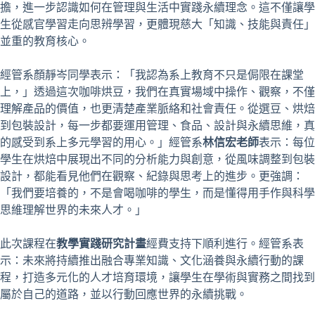
擔，進一步認識如何在管理與生活中實踐永續理念。這不僅讓學
生從感官學習走向思辨學習，更體現慈大「知識、技能與責任」
並重的教育核心。
經管系顏靜岑同學表示：「我認為系上教育不只是侷限在課堂
上，」透過這次咖啡烘豆，我們在真實場域中操作、觀察，不僅
理解產品的價值，也更清楚產業脈絡和社會責任。從選豆、烘焙
到包裝設計，每一步都要運用管理、食品、設計與永續思維，真
的感受到系上多元學習的用心。」經管系
林信宏老師
表示：每位
學生在烘焙中展現出不同的分析能力與創意，從風味調整到包裝
設計，都能看見他們在觀察、紀錄與思考上的進步。更強調：
「我們要培養的，不是會喝咖啡的學生，而是懂得用手作與科學
思維理解世界的未來人才。」
此次課程在
教學實踐研究計畫
經費支持下順利進行。經管系表
示：未來將持續推出融合專業知識、文化涵養與永續行動的課
程，打造多元化的人才培育環境，讓學生在學術與實務之間找到
屬於自己的道路，並以行動回應世界的永續挑戰。