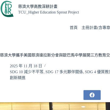
跳
慈濟大學高教深耕計畫
至
TCU_Higher Education Sprout Project
主
要
內
首頁
主冊計畫(含專章
容
慈濟大學攜手美國慈濟達拉斯分會與歐巴馬中學展開三方教育交
2025 年 11 月 18 日
SDG 10 減少不平等
,
SDG 17 多元夥伴關係
,
SDG 4 優質教
創新精進