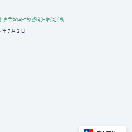
生專業證照輔導暨職涯增能活動
6 年 7 月 2 日