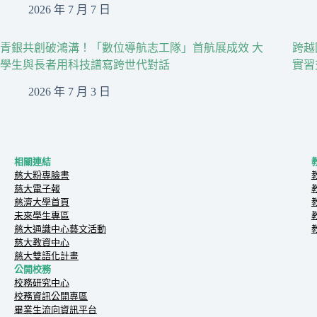
2026 年 7 月 7 日
青銀共創破鴻溝！「數位導航志工隊」首航展成效 大
跨越
學生與長者用科技譜寫跨世代對話
實習
2026 年 7 月 3 日
相關連結
慈大粉專臉書
慈大電子報
慈濟大學首頁
未來學生專區
慈大通識中心藝文活動
慈大教資中心
慈大雙語化計畫
公開校務
校務研究中心
校務資訊公開專區
畢業生流向資訊平台