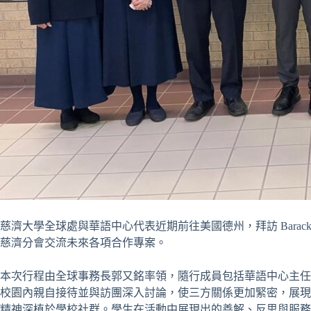
慈濟大學全球處與華語中心代表近期前往美國德州，拜訪 Barack O
慈濟分會交流未來各項合作專案。
本次行程由全球事務長郭又銘率領，隨行成員包括華語中心主任郭庭
校園內親自接待並與訪團深入討論，使三方關係更加緊密，展現
精神深植於學校社群。學生在活動中展現出的善解、反思與服務