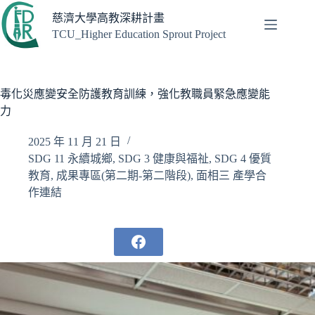
跳
慈濟大學高教深耕計畫
至
TCU_Higher Education Sprout Project
主
要
內
容
毒化災應變安全防護教育訓練，強化教職員緊急應變能
力
2025 年 11 月 21 日
SDG 11 永續城鄉
,
SDG 3 健康與福祉
,
SDG 4 優質
教育
,
成果專區(第二期-第二階段)
,
面相三 產學合
作連結