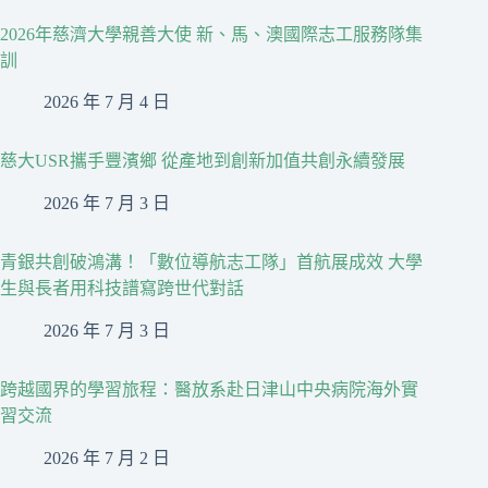
2026年慈濟大學親善大使 新、馬、澳國際志工服務隊集
訓
2026 年 7 月 4 日
慈大USR攜手豐濱鄉 從產地到創新加值共創永續發展
2026 年 7 月 3 日
青銀共創破鴻溝！「數位導航志工隊」首航展成效 大學
生與長者用科技譜寫跨世代對話
2026 年 7 月 3 日
跨越國界的學習旅程：醫放系赴日津山中央病院海外實
習交流
2026 年 7 月 2 日