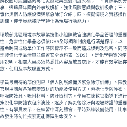
解校園可能面臨的毒化災風險與應變制度架構；二、實際案例分
享，透過歷年國內外事故解析，強化風險意識與教訓吸收；三、
毒化災個人防護設備與緊急除汙介紹；四、模擬情境之實務操作
訓練，使學員能將所學轉化為現場行動能力。
環境部北區環境事故專業技術小組陳教官強調化學品管理的重要
性，危害性化學品必須依GHS全球調和制度進行清楚標示，以
避免跨國或跨單位工作時因標示不一致而造成誤判及危害。同時
需製備化學品清單並備置安全資料表（SDS），是化學物質的使
用說明，相關人員必須熟悉其內容及放置處所，才能有效掌握存
放、使用及事故處置方式。
學員最期待的部份則是「個人防護設備與緊急除汙訓練」。陳教
官現場講解各項應變器材的功能及使用方式，包括化學防護衣、
呼吸防護具、吸附材料、防汙器材等。學員在陳教官指導下進行
穿脫化學防護衣程序演練，逐步了解災後除汙與現場防護的重要
性。有學員表示，在練習中深刻體會，平時熟練裝備使用，比事
故發生時匆忙摸索更能保障生命安全。