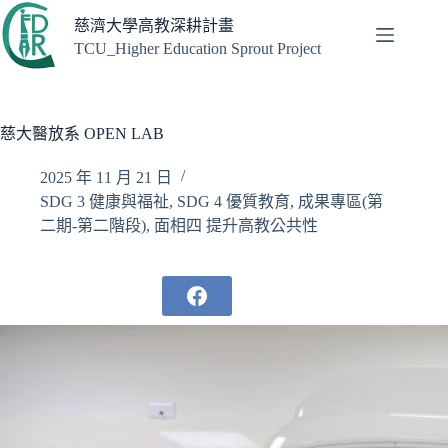
跳
慈濟大學高教深耕計畫
至
TCU_Higher Education Sprout Project
主
要
內
容
慈大醫放系 OPEN LAB
2025 年 11 月 21 日
SDG 3 健康與福祉
,
SDG 4 優質教育
,
成果專區(第
二期-第二階段)
,
面相四 提升高教公共性