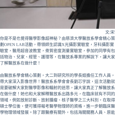
文:
你是不是也覺得醫學影像超神秘？由慈濟大學醫放系學會精心策
劃OPEN LAB活動，帶領師生認識X光攝影實驗室，牙科攝影實
驗室，醫用超音波教室，骨質密度測量實驗室，參加的同學有包
括物治、兒家、經管、護理等，在醫放系專業的解說下，讓大家
了解醫放系在做什麼！
由醫放系學會精心策劃，大二到研究所的學長姐擔任工作人員，
帶大家深入影像世界！醫放系系學會會長劉芯宇說，這次活動就
是要破解大家對醫學影像和輻射的迷思，讓大家真正了解醫放系
在做什麼！她也和大家解釋醫放系出路多元，在臨床就有不同的
領域，例如放射診斷、放射腫瘤、核子醫學之三大科別，在取得
碩士學位後，便可獲得報考醫學物理師的資格，進一步朝臨床醫
學物理領域發展。除了跟醫療有關外，包括海關關務人員、原能