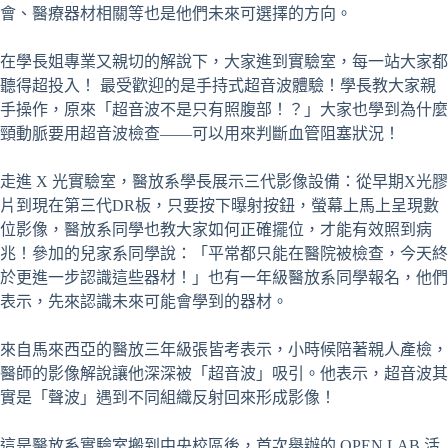
會、醫療器材相關等也是他們未來可選擇的方向。
在學長姐專業又親切的解說下，大家進到實驗室，每一站大家都
聽得超投入！ 最受歡迎的是手持式超音波體驗！學長教大家親
手操作，原來「超音波不是只有照腹部！？」大家也學到為什麼
頸動脈要用超音波檢查——可以用來判斷血管阻塞狀況！
走進 X 光實驗室，醫放系學長展示三代影像設備：從早期X光膠
片到現在第三代DR板，只要按下曝射按鈕，螢幕上馬上呈現數
位影像，醫放系同學也教大家如何正確擺位，才能有效照到病
兆！參加的兒家系同學說：「平常都只能在醫院被檢查，今天終
於更進一步認識這些器材！」也有一年級醫放系同學報名，他們
表示，先來認識未來可能會學到的器材。
來自馬來西亞的醫放三年級張皆考表示，小時候陪著親人產檢，
醫師的影像解說讓他深深被「超音波」吸引。他表示，超音波其
實是「聲波」遇到不同組織反射回來形成影像！
這是醫放系實驗室搬到中央校區後，首次舉辦的 OPEN LAB 活