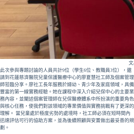
文
此次參與專題討論的人員共計9位（學生6位、教職員3位），邀
請到花蓮慈濟醫院兒童保護醫療中心的廖夏慧社工師及個案管理
師蒞臨分享。廖社工長年服務於婦幼、青少年及家庭領域，具備
豐富的第一線實務經驗。她在課程中深入介紹兒保中心的主要業
務內容，並闡述個案管理師在兒保醫療體系中所扮演的重要角色
與核心任務，使我們對該領域的專業價值與實務挑戰有了更深的
理解。 當兒童處於極度劣勢的處境時，社工師必須在短時間內
迅速評估可行的協助方案，並為後續照顧與安置做出最妥善的規
劃。