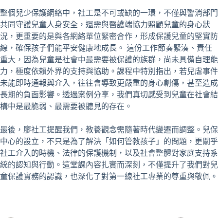
整個兒少保護網絡中，社工是不可或缺的一環，不僅與警消部門
共同守護兒童人身安全，還需與醫護端協力照顧兒童的身心狀
況，更重要的是與各網絡單位緊密合作，形成保護兒童的堅實防
線，確保孩子們能平安健康地成長。 這份工作節奏緊湊、責任
重大，因為兒童是社會中最需要被保護的族群，尚未具備自理能
力，極度依賴外界的支持與協助。課程中特別指出，若兒虐事件
未能即時通報與介入，往往會導致更嚴重的身心創傷，甚至造成
長期的負面影響。透過案例分享，我們真切感受到兒童在社會結
構中是最脆弱、最需要被聽見的存在。
最後，廖社工提醒我們，教養觀念需隨著時代變遷而調整。兒保
中心的設立，不只是為了解決「如何管教孩子」的問題，更關乎
社工介入的時機、法律的保護機制，以及社會整體對家庭支持系
統的認知與行動。這堂課內容扎實而深刻，不僅提升了我們對兒
童保護實務的認識，也深化了對第一線社工專業的尊重與敬佩。