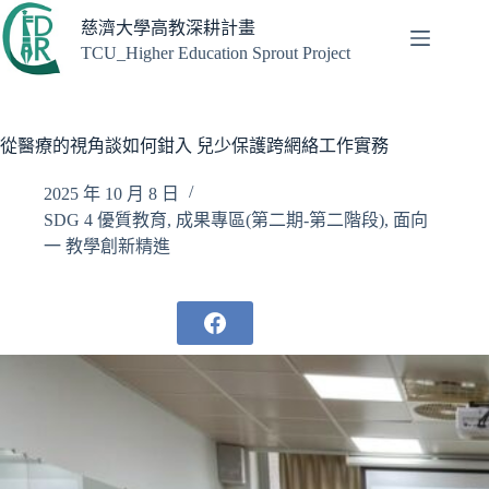
跳
慈濟大學高教深耕計畫
至
TCU_Higher Education Sprout Project
主
要
內
容
從醫療的視角談如何鉗入 兒少保護跨網絡工作實務
2025 年 10 月 8 日
SDG 4 優質教育
,
成果專區(第二期-第二階段)
,
面向
一 教學創新精進