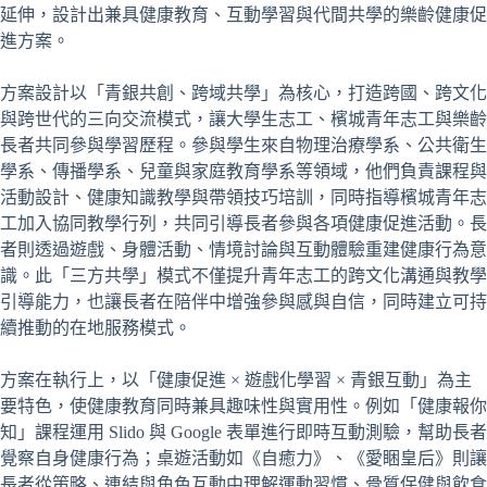
延伸，設計出兼具健康教育、互動學習與代間共學的樂齡健康促
進方案。
方案設計以「青銀共創、跨域共學」為核心，打造跨國、跨文化
與跨世代的三向交流模式，讓大學生志工、檳城青年志工與樂齡
長者共同參與學習歷程。參與學生來自物理治療學系、公共衛生
學系、傳播學系、兒童與家庭教育學系等領域，他們負責課程與
活動設計、健康知識教學與帶領技巧培訓，同時指導檳城青年志
工加入協同教學行列，共同引導長者參與各項健康促進活動。長
者則透過遊戲、身體活動、情境討論與互動體驗重建健康行為意
識。此「三方共學」模式不僅提升青年志工的跨文化溝通與教學
引導能力，也讓長者在陪伴中增強參與感與自信，同時建立可持
續推動的在地服務模式。
方案在執行上，以「健康促進 × 遊戲化學習 × 青銀互動」為主
要特色，使健康教育同時兼具趣味性與實用性。例如「健康報你
知」課程運用 Slido 與 Google 表單進行即時互動測驗，幫助長者
覺察自身健康行為；桌遊活動如《自癒力》、《愛睏皇后》則讓
長者從策略、連結與角色互動中理解運動習慣、骨質保健與飲食