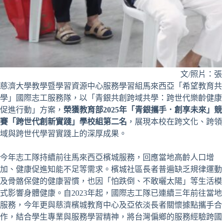
文/照片：
慈濟大學教學暨學習資源中心服務學習組馬來西亞「希望教育共
學」國際志工服務隊，以「青銀共創跨域共學：跨世代樂齡健康
促進行動」方案，
榮獲教育部2025年「青銀攜手．創享未來」競
賽「跨世代創新實踐」學校組第二名
，展現本校在跨文化、跨領
域與跨世代學習實踐上的深厚成果。
今年志工隊持續前往馬來西亞檳城服務，回應當地高齡人口增
加、健康促進知能不足等需求。檳城社區長者普遍缺乏規律運動
及骨骼保健的健康習慣，也因「怕跌倒、不敢曬太陽」等生活模
式影響身體健康。自2023年起，國際志工隊已連續三年前往當地
服務，今年更與慈濟檳城教育中心及亞依淡長者關懷據點攜手合
作，結合學生專業與服務學習精神，將台灣偏鄉的服務經驗跨國