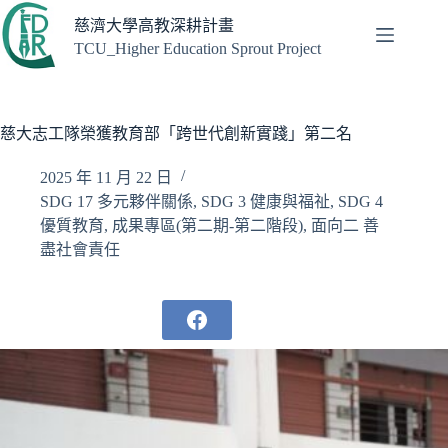
跳
慈濟大學高教深耕計畫
至
TCU_Higher Education Sprout Project
主
要
內
容
慈大志工隊榮獲教育部「跨世代創新實踐」第二名
2025 年 11 月 22 日
SDG 17 多元夥伴關係
,
SDG 3 健康與福祉
,
SDG 4
優質教育
,
成果專區(第二期-第二階段)
,
面向二 善
盡社會責任