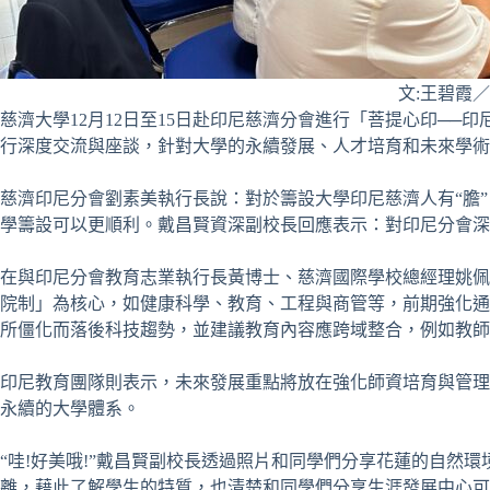
文:王碧霞
慈濟大學12月12日至15日赴印尼慈濟分會進行「菩提心印─
行深度交流與座談，針對大學的永續發展、人才培育和未來學術
慈濟印尼分會劉素美執行長說：對於籌設大學印尼慈濟人有“膽
學籌設可以更順利。戴昌賢資深副校長回應表示：對印尼分會深
在與印尼分會教育志業執行長黃博士、慈濟國際學校總經理姚佩
院制」為核心，如健康科學、教育、工程與商管等，前期強化通
所僵化而落後科技趨勢，並建議教育內容應跨域整合，例如教師
印尼教育團隊則表示，未來發展重點將放在強化師資培育與管理
永續的大學體系。
“哇!好美哦!”戴昌賢副校長透過照片和同學們分享花蓮的自然
離，藉此了解學生的特質，也清楚和同學們分享生涯發展中心可