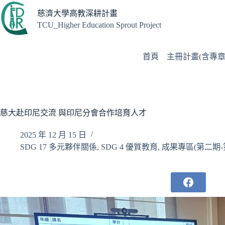
跳
慈濟大學高教深耕計畫
至
TCU_Higher Education Sprout Project
主
要
內
首頁
主冊計畫(含專章
容
慈大赴印尼交流 與印尼分會合作培育人才
2025 年 12 月 15 日
SDG 17 多元夥伴關係
,
SDG 4 優質教育
,
成果專區(第二期-