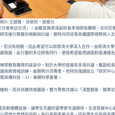
／照片:王碧霞、涂依欣、張覺元
─印尼分會參訪交流」，由戴昌賢資深副校長率領師長團隊，在印
研究進行務實的規劃與討論，期待共同培育具備國際視野與人文
”，但沒有經驗，因此希望可以和慈濟大學深入合作。由慈濟大
感佩服，此行邀約多位師長同行，便是希望能透過面對面溝通及
琳等教育團隊的座談中，對於大學的發展有多項共識。戴副校長
識與跨領域訓練，後期再分流專業。他特別強調設立「研究中心
需具備科技、AI、基礎科學素養。
機制，而非持續快速擴張。雙方聚焦共識以「清楚願景、精準定
環境及軟硬體設施，讓學生花蓮的留學更充滿期待。生涯發展中心
以提供什麼樣的協助。執行長劉素美分享，這批學生也是很幸運