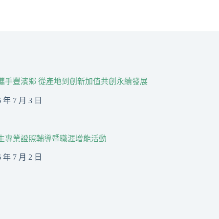
R攜手豐濱鄉 從產地到創新加值共創永續發展
6 年 7 月 3 日
生專業證照輔導暨職涯增能活動
6 年 7 月 2 日