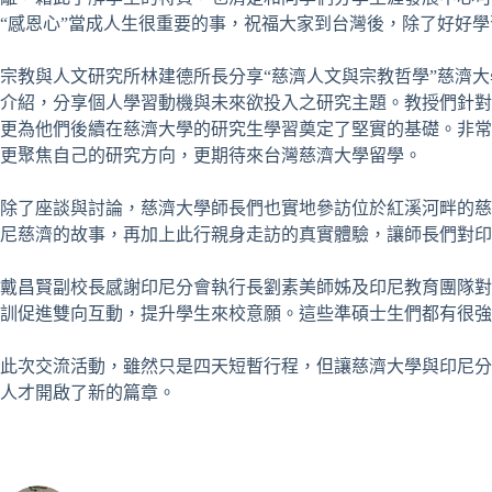
“感恩心”當成人生很重要的事，祝福大家到台灣後，除了好好
宗教與人文研究所林建德所長分享“慈濟人文與宗教哲學”慈濟大
介紹，分享個人學習動機與未來欲投入之研究主題。教授們針對
更為他們後續在慈濟大學的研究生學習奠定了堅實的基礎。非常喜
更聚焦自己的研究方向，更期待來台灣慈濟大學留學。
除了座談與討論，慈濟大學師長們也實地參訪位於紅溪河畔的慈
尼慈濟的故事，再加上此行親身走訪的真實體驗，讓師長們對印
戴昌賢副校長感謝印尼分會執行長劉素美師姊及印尼教育團隊對
訓促進雙向互動，提升學生來校意願。這些準碩士生們都有很強
此次交流活動，雖然只是四天短暫行程，但讓慈濟大學與印尼分
人才開啟了新的篇章。