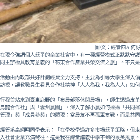
圖/文：經管四A 何
在現今強調個人競爭的商業社會中，有一種經營模式正默默守護著花東
同主辦極具教育意義的「花東合作產業共榮交流之旅」。不只
活動由內政部共好計劃經費全力支持，主要為引導大學生深入偏
訪視，讓教職員生看見合作社精神「人人為我，我為人人」如何
行程首站來到臺東鹿野的「布農部落休閒農場」，師生透過皮革
烏龍合作社」與「雲州農園」，深入了解小農如何透過「共同運
管理」與「成員參與」的體現：當農友不再孤軍奮戰，而是共
經管系高翊翔同學表示：「在學校學過許多市場競爭策略，但走
入社會企業充滿嚮往。這是我在課堂講義中學不到的最美風景