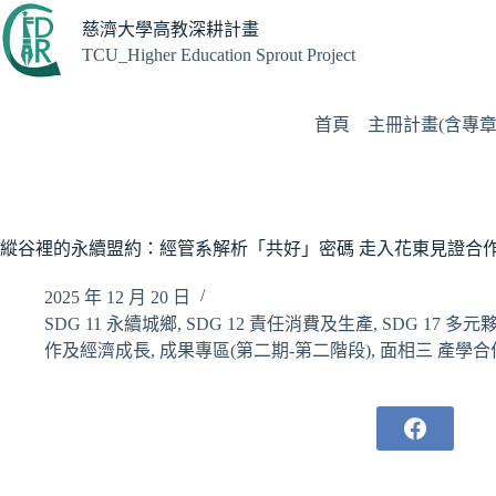
跳
慈濟大學高教深耕計畫
至
TCU_Higher Education Sprout Project
主
要
內
首頁
主冊計畫(含專章
容
縱谷裡的永續盟約：經管系解析「共好」密碼 走入花東見證合作
2025 年 12 月 20 日
SDG 11 永續城鄉
,
SDG 12 責任消費及生產
,
SDG 17 多
作及經濟成長
,
成果專區(第二期-第二階段)
,
面相三 產學合