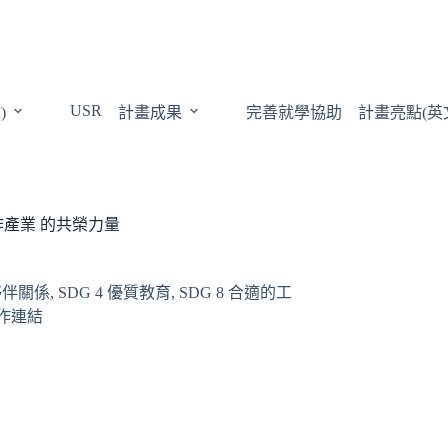
USR
)
計畫成果
完善就學協助
計畫亮點(英
產業 的共榮力量
元夥伴關係
,
SDG 4 優質教育
,
SDG 8 合適的工
作連結