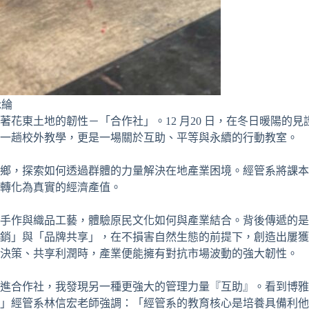
詠綸
土地的韌性－「合作社」。12 月20 日，在冬日暖陽的見證下，
是一趟校外教學，更是一場關於互助、平等與永續的行動教室。
鄉，探索如何透過群體的力量解決在地產業困境。經管系將課本
轉化為真實的經濟產值。
手作與織品工藝，體驗原民文化如何與產業結合。背後傳遞的是
銷」與「品牌共享」，在不損害自然生態的前提下，創造出屢獲
同決策、共享利潤時，產業便能擁有對抗市場波動的強大韌性。
進合作社，我發現另一種更強大的管理力量『互助』。看到博雅
。」經管系林信宏老師強調：「經管系的教育核心是培養具備利