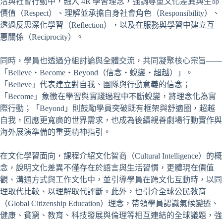
活與社會行動中，融入 4R 學習理念，強調尊重文化差異與生命
價值（Respect）、理解並承擔自身社會角色（Responsibility）、
透過反思深化學習（Reflection），以及在服務與學習中建立互
惠關係（Reciprocity）。
同時，學員也透過分組討論與全體交流，共同凝聚核心宗旨——
「Believe・Become・Beyond（信念・蛻變・超越）」。
「Believe」代表建立對自我、團隊與行動意義的信念；
「Become」象徵在學習與實踐過程中不斷蛻變，將理念化為實
際行動；「Beyond」則鼓勵學員突破既有框架與舒適圈，超越
自我，回應更寬廣的世界需求，也成為後續親善劇場行動實作與
海外展演準備的重要精神指引。
在文化學習面向，課程介紹文化智商（Cultural Intelligence）的概
念，說明文化差異不僅存在於語言與生活習慣，更體現在價值
觀、溝通方式與工作文化中，並引導學員在跨文化互動時，以同
理取代比較、以理解取代評斷。此外，也引介全球公民教育
（Global Citizenship Education）理念，帶領學員認識氣候變遷、
健康、貧窮、教育、科技發展與倫理等相互連結的全球議題，強