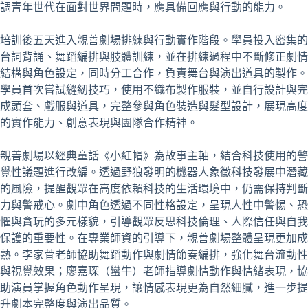
調青年世代在面對世界問題時，應具備回應與行動的能力。
培訓後五天進入親善劇場排練與行動實作階段。學員投入密集的
台詞背誦、舞蹈編排與肢體訓練，並在排練過程中不斷修正劇情
結構與角色設定，同時分工合作，負責舞台與演出道具的製作。
學員首次嘗試縫紉技巧，使用不織布製作服裝，並自行設計與完
成頭套、戲服與道具，完整參與角色裝造與髮型設計，展現高度
的實作能力、創意表現與團隊合作精神。
親善劇場以經典童話《小紅帽》為故事主軸，結合科技使用的警
覺性議題進行改編。透過野狼發明的機器人象徵科技發展中潛藏
的風險，提醒觀眾在高度依賴科技的生活環境中，仍需保持判斷
力與警戒心。劇中角色透過不同性格設定，呈現人性中警惕、恐
懼與貪玩的多元樣貌，引導觀眾反思科技倫理、人際信任與自我
保護的重要性。在專業師資的引導下，親善劇場整體呈現更加成
熟。李家萓老師協助舞蹈動作與劇情節奏編排，強化舞台流動性
與視覺效果；廖嘉琛（蠻牛）老師指導劇情動作與情緒表現，協
助演員掌握角色動作呈現，讓情感表現更為自然細膩，進一步提
升劇本完整度與演出品質。