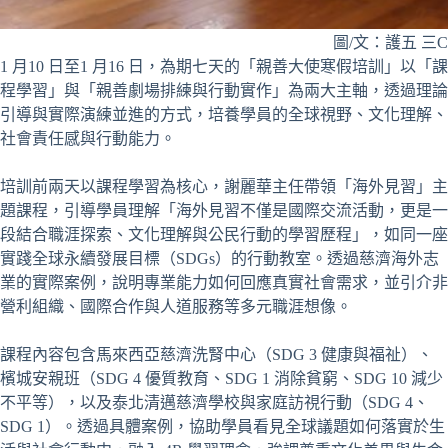
圖/文：護五 三
1 月10 日至1 月16 日，為期七天的「親善大使寒假培訓」以「課
程學習」與「親善劇場排練與行動實作」為兩大主軸，透過理論
引導與實際演練並進的方式，培養學員的全球視野、文化理解、
社會責任感與行動能力。
培訓前兩天以課程學習為核心，謝麗華主任帶領「海外見習」主
題課程，引導學員理解「海外見習不僅是國際交流活動，更是一
段結合職涯探索、文化理解與公民行動的學習歷程」，如同一座
實踐全球永續發展目標（SDGs）的行動教室。透過慈濟海外志
業的實際案例，說明專業能力如何回應真實社會需求，並引介非
營利組織、國際合作與人道服務等多元職涯想像。
課程內容包含馬來西亞慈濟洗腎中心（SDG 3 健康與福祉）、
檳城安親班（SDG 4 優質教育、SDG 1 消除貧窮、SDG 10 減少
不平等），以及泰北清邁慈濟學校與家庭訪視行動（SDG 4、
SDG 1）。透過具體案例，協助學員看見全球議題如何落實於生