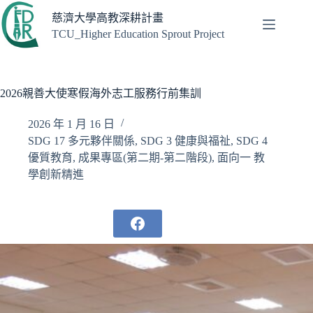
跳
慈濟大學高教深耕計畫
至
TCU_Higher Education Sprout Project
主
要
內
容
2026親善大使寒假海外志工服務行前集訓
2026 年 1 月 16 日
SDG 17 多元夥伴關係
,
SDG 3 健康與福祉
,
SDG 4
優質教育
,
成果專區(第二期-第二階段)
,
面向一 教
學創新精進