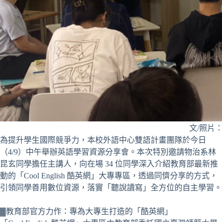
文/照片
為提升學生國際競爭力，本校外語中心雙語計畫團隊於今日
（4/9）中午舉辦英語學習資源分享會。本次特別邀請物治系林
昆玄同學擔任主講人，向在場 34 位同學深入介紹教育部最新推
動的「Cool English 酷英網」大專專區，透過同儕分享的方式，
引領同學善用數位資源，落實「聽說讀寫」全方位的自主學習。
▓教育部官方力作：專為大專生打造的「酷英網」