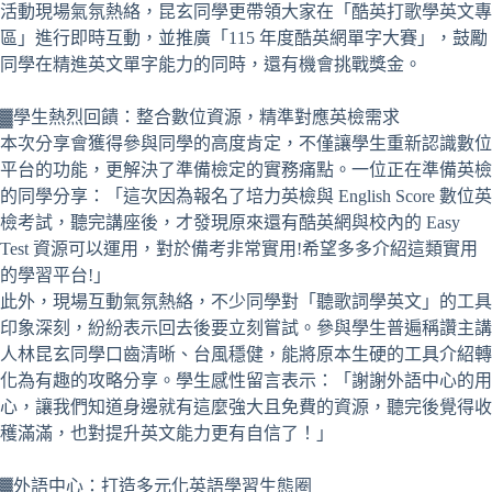
活動現場氣氛熱絡，昆玄同學更帶領大家在「酷英打歌學英文專
區」進行即時互動，並推廣「115 年度酷英網單字大賽」，鼓勵
同學在精進英文單字能力的同時，還有機會挑戰獎金。
▓學生熱烈回饋：整合數位資源，精準對應英檢需求
本次分享會獲得參與同學的高度肯定，不僅讓學生重新認識數位
平台的功能，更解決了準備檢定的實務痛點。一位正在準備英檢
的同學分享：「這次因為報名了培力英檢與 English Score 數位英
檢考試，聽完講座後，才發現原來還有酷英網與校內的 Easy
Test 資源可以運用，對於備考非常實用!希望多多介紹這類實用
的學習平台!」
此外，現場互動氣氛熱絡，不少同學對「聽歌詞學英文」的工具
印象深刻，紛紛表示回去後要立刻嘗試。參與學生普遍稱讚主講
人林昆玄同學口齒清晰、台風穩健，能將原本生硬的工具介紹轉
化為有趣的攻略分享。學生感性留言表示：「謝謝外語中心的用
心，讓我們知道身邊就有這麼強大且免費的資源，聽完後覺得收
穫滿滿，也對提升英文能力更有自信了！」
▓外語中心：打造多元化英語學習生態圈