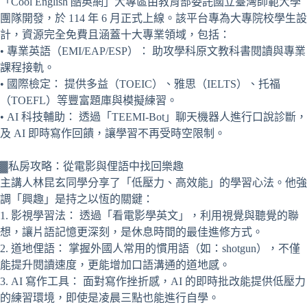
「Cool English 酷英網」大專區由教育部委託國立臺灣師範大學
團隊開發，於 114 年 6 月正式上線。該平台專為大專院校學生設
計，資源完全免費且涵蓋十大專業領域，包括：
• 專業英語（EMI/EAP/ESP）： 助攻學科原文教科書閱讀與專業
課程接軌。
• 國際檢定： 提供多益（TOEIC）、雅思（IELTS）、托福
（TOEFL）等豐富題庫與模擬練習。
• AI 科技輔助： 透過「TEEMI-Bot」聊天機器人進行口說診斷，
及 AI 即時寫作回饋，讓學習不再受時空限制。
▓私房攻略：從電影與俚語中找回樂趣
主講人林昆玄同學分享了「低壓力、高效能」的學習心法。他強
調「興趣」是持之以恆的關鍵：
1. 影視學習法： 透過「看電影學英文」，利用視覺與聽覺的聯
想，讓片語記憶更深刻，是休息時間的最佳進修方式。
2. 道地俚語： 掌握外國人常用的慣用語（如：shotgun），不僅
能提升閱讀速度，更能增加口語溝通的道地感。
3. AI 寫作工具： 面對寫作挫折感，AI 的即時批改能提供低壓力
的練習環境，即使是凌晨三點也能進行自學。