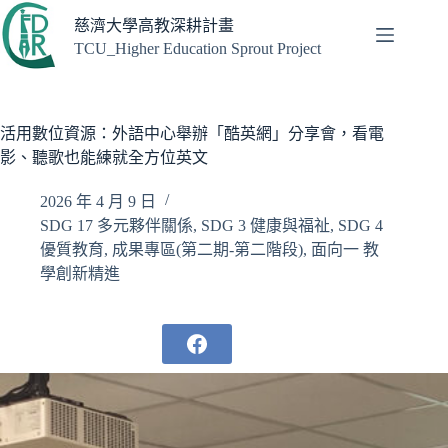
跳
慈濟大學高教深耕計畫
至
TCU_Higher Education Sprout Project
主
要
內
容
活用數位資源：外語中心舉辦「酷英網」分享會，看電
影、聽歌也能練就全方位英文
2026 年 4 月 9 日
SDG 17 多元夥伴關係
,
SDG 3 健康與福祉
,
SDG 4
優質教育
,
成果專區(第二期-第二階段)
,
面向一 教
學創新精進