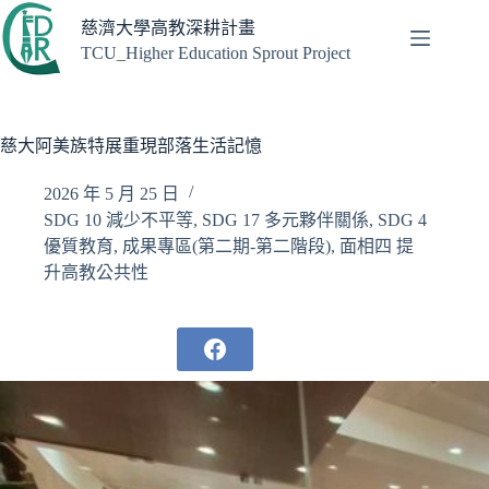
跳
慈濟大學高教深耕計畫
至
TCU_Higher Education Sprout Project
主
要
內
容
慈大阿美族特展重現部落生活記憶
2026 年 5 月 25 日
SDG 10 減少不平等
,
SDG 17 多元夥伴關係
,
SDG 4
優質教育
,
成果專區(第二期-第二階段)
,
面相四 提
升高教公共性