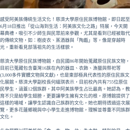
感受阿美族傳統生活文化！慈濟大學原住民族博物館，即日起至
6月18日推出「從山海到生活：阿美族文化之路」特展，今天開
幕典禮，吸引不少師生與民眾前來參觀，尤其是看到已經被取代
的傳統文物，如：樹皮衣、蒸酒器與「陶甗」等，像是穿越時
光，重新看見部落祖先的生活樣貌。
慈濟大學原住民族博物館，自民國86年開始蒐藏原住民族文物，
目前已蒐藏包含臺灣16族在內的器皿、衣飾、漁獵與祭祀等
(3,000多件實體文物與文獻)，也是東部極具代表性的原住民族文
化展館。慈濟大學副校長何縕琪表示，目前校內共有755位原住
民學生，涵蓋12個族群，其中阿美族學生占比最高。她認為，教
育不只是給學生翅膀，更要讓學生擁有文化的根，原博館提供了
這樣的場域，讓學生認識自己族群的文化，她也期待透過這次展
覽，更多花蓮鄉親與中小學生走進博物館，理解並尊重不同族群
文化。