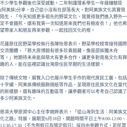
不少學生參觀後也深受感動。二年制護理系學生一年級鐘毓臣
(阿美族)分享，自己從小沒有在部落長大，對阿美族文化其實很
陌生，「今天知道更多祖先的野菜文化，我覺得我們進入野外一
定不會餓死，還有我第一次知道原來我們也有樹皮衣！」他也希
望帶家人和朋友再來參觀，一起找回文化的根。
花蓮原住民野菜學校執行長陳怡恩表示，野菜學校經常接待國際
交流團體，「慈大原博館有很多珍貴館藏，像是邵族獨木舟
等。」她期待未來能與慈大有更多合作，讓更多對南島文化有興
趣的人，能在這裡認識台灣原住民早期的生活樣貌。
除了傳統文物，展覽入口也展示學生手作的現代原民工藝，包括
十字繡、阿美族傳統服飾摺紙等作品，呈現原住民族文化在當代
的新樣貌。還有趣味的互動區等，讓參觀者可以考考自己認識了
多少阿美族文化。
慈濟大學原資中心主任李婉婷表示，「從山海到生活：阿美族文
化之路」特展，展期至6月18日，開館時間平日上午8:00-12:00、
13:30-17:30（不含例假日及國定假日）採自由參觀方式，若民眾