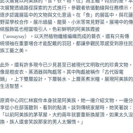
此次展覽以阿美族的「食、衣、物、住」為主軸，特別的是，本
次展覽透過路徑探索的方式進行，參觀者依循動線與任務標示，
逐步認識展區中的文物與文化意涵。在「食」的展區中，與花蓮
野菜學校合作，展示過貓、龍葵、小米等常見野菜。展場中的傳
統服飾區也相當吸引人，色彩鮮明的阿美族霞披
（’arosaysay），以天然植物纖維編織而成的蓑衣，還有只有傳
統領袖在重要場合才能配戴的羽冠，都讓參觀民眾感受到原住民
族工藝之美。
此外，還有許多現今已少見甚至已被現代文明取代的珍貴文物，
像是樹皮衣、蒸酒器與陶甗等。其中陶甗被稱作「古代版電
鍋」，上下雙層設計，下層裝水、上層蒸煮米糧，展現阿美族的
生活智慧。
原資中心同仁林宸伶本身就是阿美族，她一邊介紹文物，一邊分
享從小在部落聽到、看到的點滴。談到傳統家屋時，她笑著說：
「以前阿美族的茅草屋，大約兩年就要重新換屋頂，如果太久沒
換，族人還會笑說那家的男人太懶惰。」