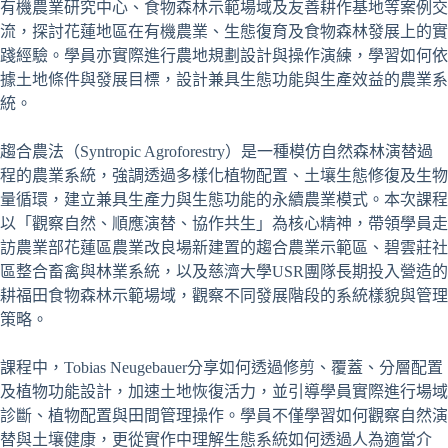
有機農業研究中心、食物森林示範場域及友善耕作基地等案例交
流，探討花蓮地區在有機農業、生態復育及食物森林發展上的實
踐經驗。學員亦實際進行農地規劃設計與操作演練，學習如何依
據土地條件與發展目標，設計兼具生態功能與生產效益的農業系
統。
趨合農法（Syntropic Agroforestry）是一種模仿自然森林演替過
程的農業系統，強調透過多樣化植物配置、土壤生態修復及生物
量循環，建立兼具生產力與生態功能的永續農業模式。本次課程
以「觀察自然、順應演替、協作共生」為核心精神，帶領學員走
訪農業部花蓮區農業改良場新建置的趨合農業示範區、碧雲莊社
區整合畜禽與林業系統，以及慈濟大學USR團隊長期投入營造的
耕福田食物森林示範場域，觀察不同發展階段的系統樣貌與管理
策略。
課程中，Tobias Neugebauer分享如何透過修剪、覆蓋、分層配置
及植物功能設計，加速土地恢復活力，並引導學員實際進行場域
診斷、植物配置與田間管理操作。學員不僅學習如何觀察自然演
替與土壤健康，更從實作中理解生態系統如何透過人為適當介