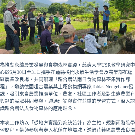
為推動永續農業發展與食物森林實踐，慈濟大學USR教學研究中
心於5月30日至31日攜手花蓮縣樸門永續生活學會及農業部花蓮
區農業改良場，共同辦理「趨合農法兩日食物森林密集實作課
程」，邀請德國趨合農業與土壤食物網專家Tobias Neugebauer授
課，吸引來自農業推廣單位、農友、社區工作者及對生態農業有
興趣的民眾共同參與，透過理論與實作並重的學習方式，深入認
識趨合農法與食物森林的應用理念。
本次工作坊以「從地方實踐到系統設計」為主軸，規劃兩階段學
習歷程。帶領參與者走入花蓮在地場域，透過花蓮區農業改良場