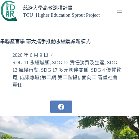
跳
慈濟大學高教深耕計畫
至
TCU_Higher Education Sprout Project
主
要
內
容
串聯產官學 慈大攜手推動永續農業新模式
2026 年 6 月 9 日
SDG 11 永續城鄉
,
SDG 12 責任消費及生產
,
SDG
13 氣候行動
,
SDG 17 多元夥伴關係
,
SDG 4 優質教
育
,
成果專區(第二期-第二階段)
,
面向二 善盡社會
責任